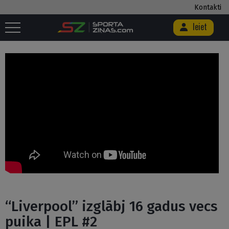
Kontakti
Ieiet
Sākums
/
Fantasy Sports
/
“Liverpool” izglābj 16 gadus vecs puika | EPL
#2
“Liverpool” izglābj 16 gadus vecs
puika | EPL #2