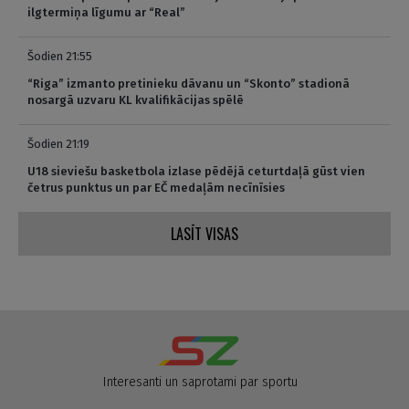
ilgtermiņa līgumu ar “Real”
Šodien 21:55
“Riga” izmanto pretinieku dāvanu un “Skonto” stadionā
nosargā uzvaru KL kvalifikācijas spēlē
Šodien 21:19
U18 sieviešu basketbola izlase pēdējā ceturtdaļā gūst vien
četrus punktus un par EČ medaļām necīnīsies
LASĪT VISAS
Interesanti un saprotami par sportu