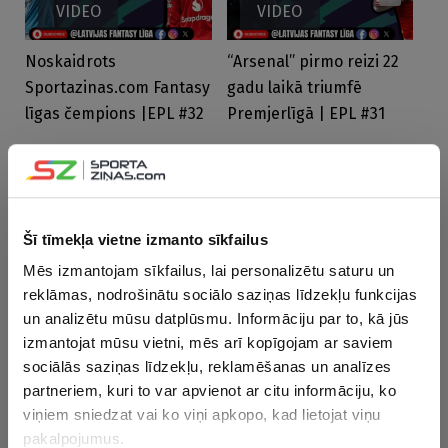
VIDEO
VIDEO
Noskaidrots
“Arsenal” pirmo reizi 22
Bl
Sportazinas.com Fantasy
gadu laikā triumfē
ci
līgas čempions |EPL #32
Premjerlīgā | EPL #31
Pr
Sp
NEDĒĻAS TOP RAKSTI
Šī tīmekļa vietne izmanto sīkfailus
05.08.2026 16:51
Mēs izmantojam sīkfailus, lai personalizētu saturu un
“Dīvāna eksperts” atzīst: ar prognozēm izgāzos, bet šī bija
visu laiku spēcīgākā Elite
reklāmas, nodrošinātu sociālo saziņas līdzekļu funkcijas
un analizētu mūsu datplūsmu. Informāciju par to, kā jūs
Šodien 17:51
izmantojat mūsu vietni, mēs arī kopīgojam ar saviem
Premjerlīgas Fantasy ir klāt: LFL ceļvedis veiksmīgai sezonai
sociālās saziņas līdzekļu, reklamēšanas un analīzes
partneriem, kuri to var apvienot ar citu informāciju, ko
viņiem sniedzat vai ko viņi apkopo, kad lietojat viņu
FANTASY SPORTS IESAKA
pakalpojumus.