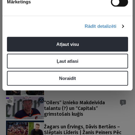
Mārketings
Elvis Merzļikins tiek aizmainīts uz…
Ņūdžersijas “Devils”?
Rādīt detalizēti
Par ko Ņujorkas publika izsvilpa
Sandi Ozoliņu?
Atļaut visu
Balinskis pārspēj Bedārdu!
Ļaut atlasi
VIDEO
Noraidīt
Peiners un Valters spēkosies Elites A
grupā!
“Oilers” iznieko Makdeivida
1
talantu (?) un “Capitals”
grimstošais kuģis
Žagars un Ērvings, Dāvis Bertāns –
Slēptais Līderis | Žanis Peiners Pēc