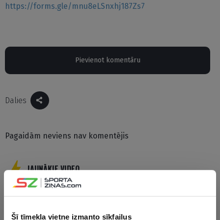
https://forms.gle/mnu8eLSnxhj187Zs7
Pievienot komentāru
Dalies
Pagaidām neviens nav komentējis
JAUNĀKIE VIDEO
Šī tīmekļa vietne izmanto sīkfailus