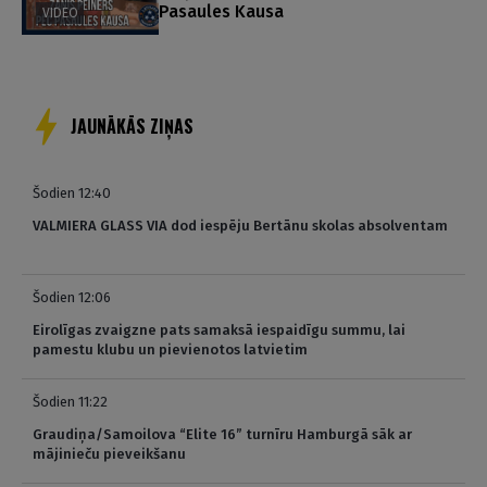
Pasaules Kausa
VIDEO
JAUNĀKĀS ZIŅAS
Šodien 12:40
VALMIERA GLASS VIA dod iespēju Bertānu skolas absolventam
Šodien 12:06
Eirolīgas zvaigzne pats samaksā iespaidīgu summu, lai
pamestu klubu un pievienotos latvietim
Šodien 11:22
Graudiņa/Samoilova “Elite 16” turnīru Hamburgā sāk ar
mājinieču pieveikšanu