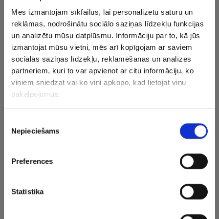
Mēs izmantojam sīkfailus, lai personalizētu saturu un
VIDEO
VIDEO
reklāmas, nodrošinātu sociālo saziņas līdzekļu funkcijas
un analizētu mūsu datplūsmu. Informāciju par to, kā jūs
Noskaidrots
“Arsenal” pirmo reizi 22
Bl
izmantojat mūsu vietni, mēs arī kopīgojam ar saviem
Sportazinas.com Fantasy
gadu laikā triumfē
ci
sociālās saziņas līdzekļu, reklamēšanas un analīzes
līgas čempions |EPL #32
Premjerlīgā | EPL #31
Pr
partneriem, kuri to var apvienot ar citu informāciju, ko
Sp
viņiem sniedzat vai ko viņi apkopo, kad lietojat viņu
pakalpojumus.
NEDĒĻAS TOP RAKSTI
Piekrišanas
Nepieciešams
izvēle
05.08.2026 16:51
“Dīvāna eksperts” atzīst: ar prognozēm izgāzos, bet šī bija
visu laiku spēcīgākā Elite
Preferences
Statistika
FANTASY SPORTS IESAKA