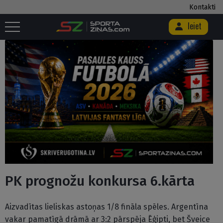
Kontakti
Ieiet
Sākums
/
Fantasy Sports
/
PK prognožu konkursa 6.kārta
PK prognožu konkursa 6.kārta
Aizvadītas lieliskas astoņas 1/8 fināla spēles. Argentīna
vakar pamatīgā drāmā ar 3:2 pārspēja Ēģipti, bet Šveice