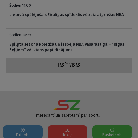
Šodien 11:00
Lietuvā spēlējušais Eirolīgas spīdeklis vēlreiz atgriežas NBA
Šodien 10:25
Spilgta sezona koledžā un iespēja NBA Vasaras līgā – “Rīgas
Zeļļiem” vēl viens papildinājums
LASĪT VISAS
Interesanti un saprotami par sportu
Futbols
Hokejs
Basketbols