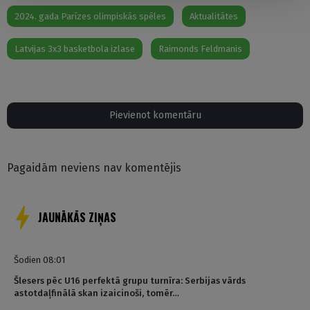
2024. gada Parīzes olimpiskās spēles
Aktualitātes
Latvijas 3x3 basketbola izlase
Raimonds Feldmanis
Pievienot komentāru
Pagaidām neviens nav komentējis
JAUNĀKĀS ZIŅAS
Šodien 08:01
Šlesers pēc U16 perfektā grupu turnīra: Serbijas vārds
astotdaļfinālā skan izaicinoši, tomēr…