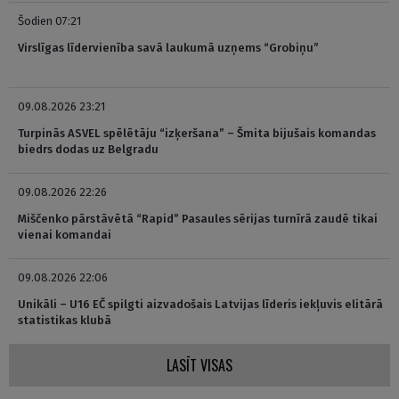
Šodien 07:21
Virslīgas līdervienība savā laukumā uzņems “Grobiņu”
09.08.2026 23:21
Turpinās ASVEL spēlētāju “izķeršana” – Šmita bijušais komandas
biedrs dodas uz Belgradu
09.08.2026 22:26
Miščenko pārstāvētā “Rapid” Pasaules sērijas turnīrā zaudē tikai
vienai komandai
09.08.2026 22:06
Unikāli – U16 EČ spilgti aizvadošais Latvijas līderis iekļuvis elitārā
statistikas klubā
LASĪT VISAS