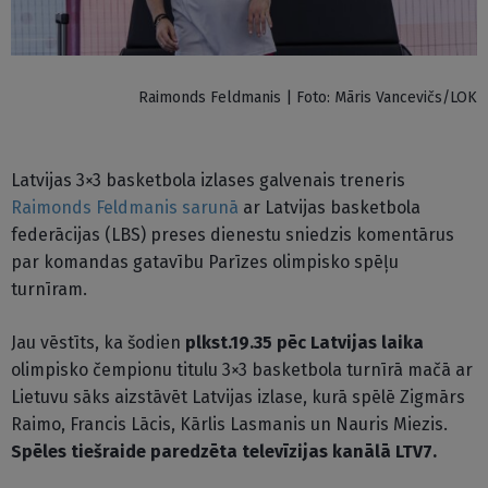
Raimonds Feldmanis | Foto: Māris Vancevičs/LOK
Latvijas 3×3 basketbola izlases galvenais treneris
Raimonds Feldmanis
sarunā
ar Latvijas basketbola
federācijas (LBS) preses dienestu sniedzis komentārus
par komandas gatavību Parīzes olimpisko spēļu
turnīram.
Jau vēstīts, ka šodien
plkst.19.35 pēc Latvijas laika
olimpisko čempionu titulu 3×3 basketbola turnīrā mačā ar
Lietuvu sāks aizstāvēt Latvijas izlase, kurā spēlē Zigmārs
Raimo, Francis Lācis, Kārlis Lasmanis un Nauris Miezis.
Spēles tiešraide paredzēta televīzijas kanālā LTV7.