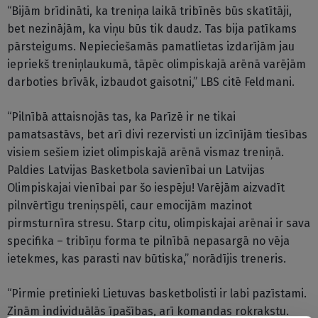
“Bijām brīdināti, ka treniņa laikā tribīnēs būs skatītāji,
bet nezinājām, ka viņu būs tik daudz. Tas bija patīkams
pārsteigums. Nepieciešamās pamatlietas izdarījām jau
iepriekš treniņlaukumā, tāpēc olimpiskajā arēnā varējām
darboties brīvāk, izbaudot gaisotni,” LBS citē Feldmani.
“Pilnībā attaisnojās tas, ka Parīzē ir ne tikai
pamatsastāvs, bet arī divi rezervisti un izcīnījām tiesības
visiem sešiem iziet olimpiskajā arēnā vismaz treniņā.
Paldies Latvijas Basketbola savienībai un Latvijas
Olimpiskajai vienībai par šo iespēju! Varējām aizvadīt
pilnvērtīgu treniņspēli, caur emocijām mazinot
pirmsturnīra stresu. Starp citu, olimpiskajai arēnai ir sava
specifika – tribīņu forma te pilnībā nepasargā no vēja
ietekmes, kas parasti nav būtiska,” norādījis treneris.
“Pirmie pretinieki Lietuvas basketbolisti ir labi pazīstami.
Zinām individuālās īpašības, arī komandas rokrakstu.