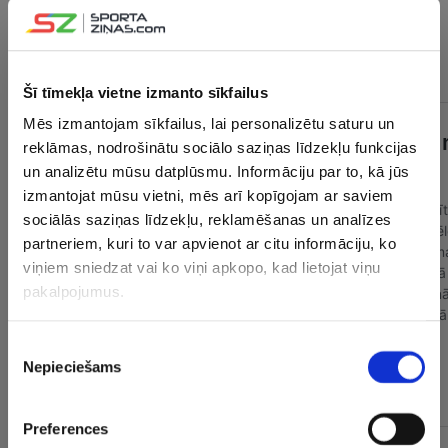
Protams, arī viņi par mums zina daudz. Ir plāns, ko un kā
gribam darīt, bet pagaidām tas lai paliek komandas
“virtuvē”,” atzīst Feldmanis.
Šī tīmekļa vietne izmanto sīkfailus
Mēs izmantojam sīkfailus, lai personalizētu saturu un
reklāmas, nodrošinātu sociālo saziņas līdzekļu funkcijas
un analizētu mūsu datplūsmu. Informāciju par to, kā jūs
izmantojat mūsu vietni, mēs arī kopīgojam ar saviem
sociālās saziņas līdzekļu, reklamēšanas un analīzes
partneriem, kuri to var apvienot ar citu informāciju, ko
viņiem sniedzat vai ko viņi apkopo, kad lietojat viņu
pakalpojumus.
Piekrišanas
Nepieciešams
izvēle
Preferences