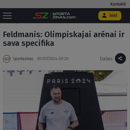
Kontakti
Ieiet
Sākums
/
Basketbols
/
3x3 basketbols
/
Feldmanis: Olimpiskajai arēnai
ir sava specifika
Feldmanis: Olimpiskajai arēnai ir
sava specifika
Dalies
Sportazinas
30/07/2024 09:20