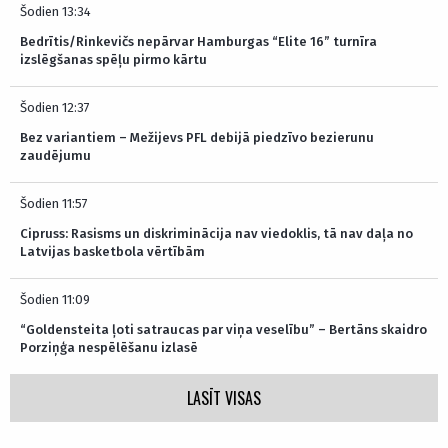
Šodien 13:34
Bedrītis/Rinkevičs nepārvar Hamburgas “Elite 16” turnīra
izslēgšanas spēļu pirmo kārtu
Šodien 12:37
Bez variantiem – Mežijevs PFL debijā piedzīvo bezierunu
zaudējumu
Šodien 11:57
Cipruss: Rasisms un diskriminācija nav viedoklis, tā nav daļa no
Latvijas basketbola vērtībām
Šodien 11:09
“Goldensteita ļoti satraucas par viņa veselību” – Bertāns skaidro
Porziņģa nespēlēšanu izlasē
LASĪT VISAS