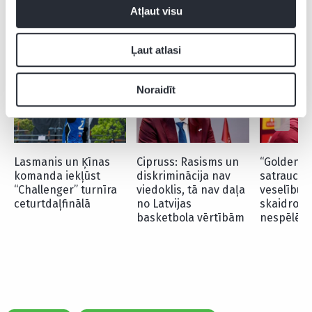
Atļaut visu
CITAS ZIŅAS NO ŠĪS KATEGORIJAS
Ļaut atlasi
Noraidīt
Lasmanis un Ķīnas
Cipruss: Rasisms un
“Goldenste
komanda iekļūst
diskriminācija nav
satraucas
“Challenger” turnīra
viedoklis, tā nav daļa
veselību”
ceturtdaļfinālā
no Latvijas
skaidro P
basketbola vērtībām
nespēlēša