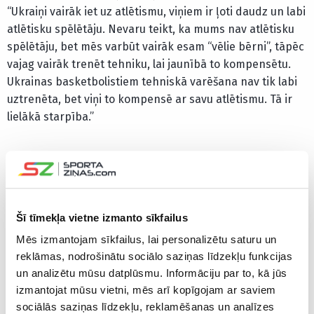
“Ukraiņi vairāk iet uz atlētismu, viņiem ir ļoti daudz un labi
atlētisku spēlētāju. Nevaru teikt, ka mums nav atlētisku
spēlētāju, bet mēs varbūt vairāk esam “vēlie bērni”, tāpēc
vajag vairāk trenēt tehniku, lai jaunībā to kompensētu.
Ukrainas basketbolistiem tehniskā varēšana nav tik labi
uztrenēta, bet viņi to kompensē ar savu atlētismu. Tā ir
lielākā starpība.”
Šī tīmekļa vietne izmanto sīkfailus
Mēs izmantojam sīkfailus, lai personalizētu saturu un
reklāmas, nodrošinātu sociālo saziņas līdzekļu funkcijas
un analizētu mūsu datplūsmu. Informāciju par to, kā jūs
izmantojat mūsu vietni, mēs arī kopīgojam ar saviem
sociālās saziņas līdzekļu, reklamēšanas un analīzes