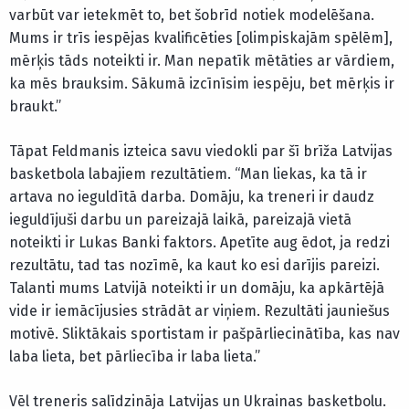
varbūt var ietekmēt to, bet šobrīd notiek modelēšana.
Mums ir trīs iespējas kvalificēties [olimpiskajām spēlēm],
mērķis tāds noteikti ir. Man nepatīk mētāties ar vārdiem,
ka mēs brauksim. Sākumā izcīnīsim iespēju, bet mērķis ir
braukt.”
Tāpat Feldmanis izteica savu viedokli par šī brīža Latvijas
basketbola labajiem rezultātiem. “Man liekas, ka tā ir
artava no ieguldītā darba. Domāju, ka treneri ir daudz
ieguldījuši darbu un pareizajā laikā, pareizajā vietā
noteikti ir Lukas Banki faktors. Apetīte aug ēdot, ja redzi
rezultātu, tad tas nozīmē, ka kaut ko esi darījis pareizi.
Talanti mums Latvijā noteikti ir un domāju, ka apkārtējā
vide ir iemācījusies strādāt ar viņiem. Rezultāti jauniešus
motivē. Sliktākais sportistam ir pašpārliecinātība, kas nav
laba lieta, bet pārliecība ir laba lieta.”
Vēl treneris salīdzināja Latvijas un Ukrainas basketbolu.