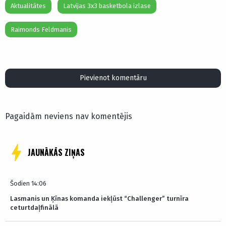
Aktualitātes
Latvijas 3x3 basketbola izlase
Raimonds Feldmanis
Pievienot komentāru
Pagaidām neviens nav komentējis
JAUNĀKĀS ZIŅAS
Šodien 14:06
Lasmanis un Ķīnas komanda iekļūst “Challenger” turnīra
ceturtdaļfinālā