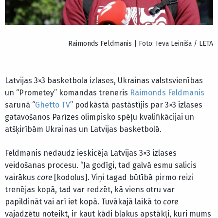
Raimonds Feldmanis | Foto: Ieva Leiniša / LETA
Latvijas 3×3 basketbola izlases, Ukrainas valstsvienības
un “Prometey” komandas treneris
Raimonds Feldmanis
sarunā “
Ghetto TV
” podkāstā pastāstījis par 3×3 izlases
gatavošanos Parīzes olimpisko spēļu kvalifikācijai un
atšķirībām Ukrainas un Latvijas basketbolā.
Feldmanis nedaudz ieskicēja Latvijas 3×3 izlases
veidošanas procesu. “Ja godīgi, tad galvā esmu salicis
vairākus
core
[kodolus]. Viņi tagad būtībā pirmo reizi
trenējas kopā, tad var redzēt, kā viens otru var
papildināt vai arī iet kopā. Tuvākajā laikā to
core
vajadzētu noteikt, ir kaut kādi blakus apstākļi, kuri mums