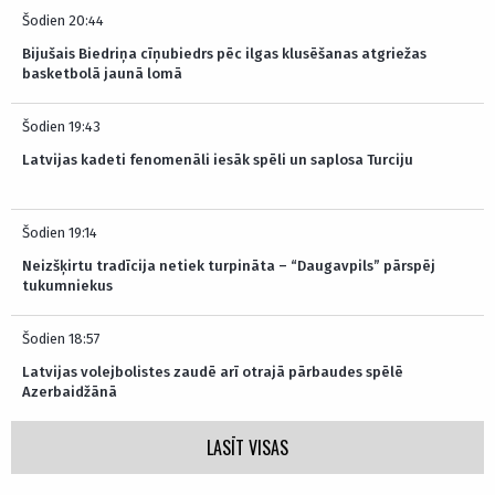
Šodien 20:44
Bijušais Biedriņa cīņubiedrs pēc ilgas klusēšanas atgriežas
basketbolā jaunā lomā
Šodien 19:43
Latvijas kadeti fenomenāli iesāk spēli un saplosa Turciju
Šodien 19:14
Neizšķirtu tradīcija netiek turpināta – “Daugavpils” pārspēj
tukumniekus
Šodien 18:57
Latvijas volejbolistes zaudē arī otrajā pārbaudes spēlē
Azerbaidžānā
LASĪT VISAS