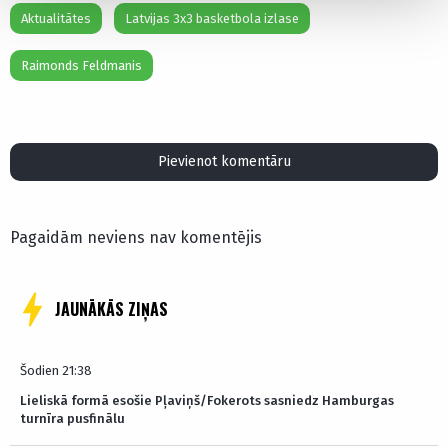
Aktualitātes
Latvijas 3x3 basketbola izlase
Raimonds Feldmanis
Pievienot komentāru
Pagaidām neviens nav komentējis
JAUNĀKĀS ZIŅAS
Šodien 21:38
Lieliskā formā esošie Pļaviņš/Fokerots sasniedz Hamburgas
turnīra pusfinālu