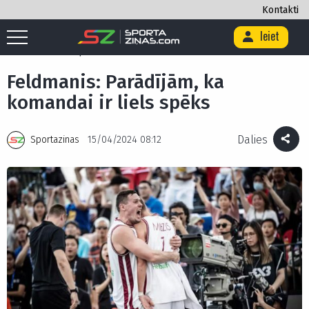
Kontakti
Ieiet
Sākums
/
Basketbols
/
3x3 basketbols
/
Feldmanis: Parādījām, ka
komandai ir liels spēks
Feldmanis: Parādījām, ka
komandai ir liels spēks
Dalies
Sportazinas
15/04/2024 08:12