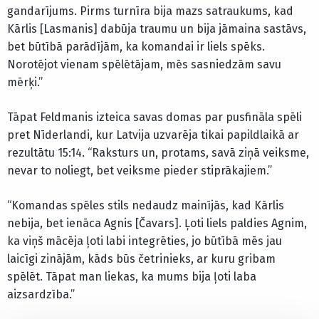
gandarījums. Pirms turnīra bija mazs satraukums, kad
Kārlis [Lasmanis] dabūja traumu un bija jāmaina sastāvs,
bet būtībā parādījām, ka komandai ir liels spēks.
Norotējot vienam spēlētājam, mēs sasniedzām savu
mērķi.”
Tāpat Feldmanis izteica savas domas par pusfināla spēli
pret Nīderlandi, kur Latvija uzvarēja tikai papildlaikā ar
rezultātu 15:14. “Raksturs un, protams, savā ziņā veiksme,
nevar to noliegt, bet veiksme pieder stiprākajiem.”
“Komandas spēles stils nedaudz mainījās, kad Kārlis
nebija, bet ienāca Agnis [Čavars]. Ļoti liels paldies Agnim,
ka viņš mācēja ļoti labi integrēties, jo būtībā mēs jau
laicīgi zinājām, kāds būs četrinieks, ar kuru gribam
spēlēt. Tāpat man liekas, ka mums bija ļoti laba
aizsardzība.”