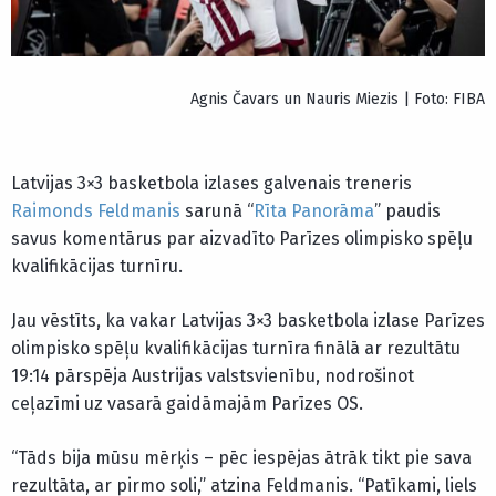
Agnis Čavars un Nauris Miezis | Foto: FIBA
Latvijas 3×3 basketbola izlases galvenais treneris
Raimonds Feldmanis
sarunā “
Rīta Panorāma
” paudis
savus komentārus par aizvadīto Parīzes olimpisko spēļu
kvalifikācijas turnīru.
Jau vēstīts, ka vakar Latvijas 3×3 basketbola izlase Parīzes
olimpisko spēļu kvalifikācijas turnīra finālā ar rezultātu
19:14 pārspēja Austrijas valstsvienību, nodrošinot
ceļazīmi uz vasarā gaidāmajām Parīzes OS.
“Tāds bija mūsu mērķis – pēc iespējas ātrāk tikt pie sava
rezultāta, ar pirmo soli,” atzina Feldmanis. “Patīkami, liels