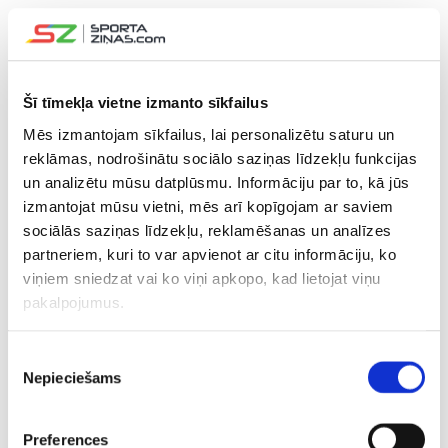
CITAS ZIŅAS NO ŠĪS KATEGORIJAS
Šī tīmekļa vietne izmanto sīkfailus
Mēs izmantojam sīkfailus, lai personalizētu saturu un
reklāmas, nodrošinātu sociālo saziņas līdzekļu funkcijas
VIDEO
un analizētu mūsu datplūsmu. Informāciju par to, kā jūs
izmantojat mūsu vietni, mēs arī kopīgojam ar saviem
sociālās saziņas līdzekļu, reklamēšanas un analīzes
Bijušais Biedriņa
Latvijas kadeti
“Šobrīd e
partneriem, kuri to var apvienot ar citu informāciju, ko
cīņubiedrs pēc ilgas
fenomenāli iesāk
mierīgs, b
viņiem sniedzat vai ko viņi apkopo, kad lietojat viņu
klusēšanas atgriežas
spēli un saplosa
Bagatskis
basketbolā jaunā
Turciju
gaidāmo d
pakalpojumus.
lomā
Latvijas iz
Piekrišanas
Nepieciešams
izvēle
Preferences