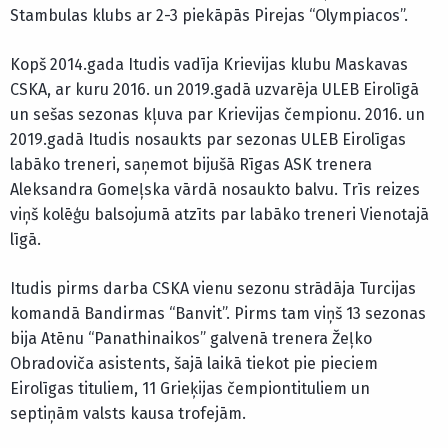
Stambulas klubs ar 2-3 piekāpās Pirejas “Olympiacos”.
Kopš 2014.gada Itudis vadīja Krievijas klubu Maskavas
CSKA, ar kuru 2016. un 2019.gadā uzvarēja ULEB Eirolīgā
un sešas sezonas kļuva par Krievijas čempionu. 2016. un
2019.gadā Itudis nosaukts par sezonas ULEB Eirolīgas
labāko treneri, saņemot bijušā Rīgas ASK trenera
Aleksandra Gomeļska vārdā nosaukto balvu. Trīs reizes
viņš kolēģu balsojumā atzīts par labāko treneri Vienotajā
līgā.
Itudis pirms darba CSKA vienu sezonu strādāja Turcijas
komandā Bandirmas “Banvit”. Pirms tam viņš 13 sezonas
bija Atēnu “Panathinaikos” galvenā trenera Žeļko
Obradoviča asistents, šajā laikā tiekot pie pieciem
Eirolīgas tituliem, 11 Grieķijas čempiontituliem un
septiņām valsts kausa trofejām.