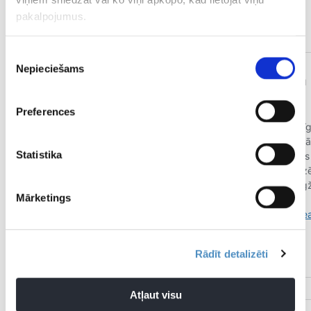
Viļņas “Wolves”, kura rindās viņš iedzīvojās ceļgala
pakalpojumus.
savainojumā.
Piekrišanas
Nepieciešams
izvēle
Preferences
Statistika
Mārketings
Rādīt detalizēti
Atļaut visu