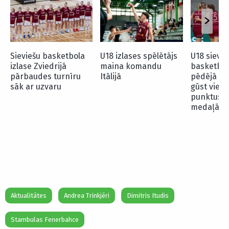
Sieviešu basketbola
U18 izlases spēlētājs
U18 sievie
izlase Zviedrijā
maina komandu
basketbol
pārbaudes turnīru
Itālijā
pēdējā ce
sāk ar uzvaru
gūst vien 
punktus u
medaļām n
Aktualitātes
Andrea Trinkjēri
Dimitris Itudis
Stambulas Fenerbahce