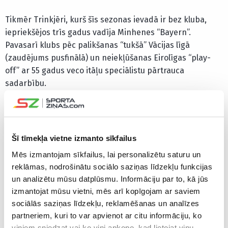
Tikmēr Trinkjēri, kurš šīs sezonas ievadā ir bez kluba,
iepriekšējos trīs gadus vadīja Minhenes “Bayern”.
Pavasarī klubs pēc palikšanas “tukšā” Vācijas līgā
(zaudējums pusfinālā) un neiekļūšanas Eirolīgas “play-
off” ar 55 gadus veco itāļu speciālistu pārtrauca
sadarbību.
Trinkjēri iepriekš strādājis arī dažādos klubos Itālijā,
Krievijā un Serbijā, kā arī viņš savulaik vadīja citu Vācijas
komandu Bambergas “Brose”, kur no 2014. līdz 2017.
Šī tīmekļa vietne izmanto sīkfailus
gadam Trinkjēri vadībā spēlēja
Jānis Strēlnieks,
latviešu
Mēs izmantojam sīkfailus, lai personalizētu saturu un
saspēles vadītājam aizvadot karjeras spilgtākos gadus
reklāmas, nodrošinātu sociālo saziņas līdzekļu funkcijas
Eirolīgā.
un analizētu mūsu datplūsmu. Informāciju par to, kā jūs
izmantojat mūsu vietni, mēs arī kopīgojam ar saviem
Jāatgādina, ka “Fenerbahce” pēc Pasaules kausa
sociālās saziņas līdzekļu, reklamēšanas un analīzes
finālturnīra noslēdza vienošanos ar Artūru Žagaru uz trīs
partneriem, kuri to var apvienot ar citu informāciju, ko
sezonām, bet šosezon viņš tika izīrēts Lietuvas klubam
viņiem sniedzat vai ko viņi apkopo, kad lietojat viņu