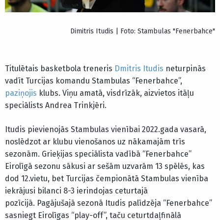
Dimitris Itudis | Foto: Stambulas "Fenerbahce"
Titulētais basketbola treneris
Dmitris Itudis
neturpinās
vadīt Turcijas komandu Stambulas “Fenerbahce”,
paziņojis
klubs. Viņu amatā, visdrīzāk, aizvietos itāļu
speciālists Andrea Trinkjēri.
Itudis pievienojās Stambulas vienībai 2022.gada vasarā,
noslēdzot ar klubu vienošanos uz nākamajām trīs
sezonām. Grieķijas speciālista vadībā “Fenerbahce”
Eirolīgā sezonu sākusi ar sešām uzvarām 13 spēlēs, kas
dod 12.vietu, bet Turcijas čempionātā Stambulas vienība
iekrājusi bilanci 8-3 ierindojas ceturtajā
pozīcijā. Pagājušajā sezonā Itudis palīdzēja “Fenerbahce”
sasniegt Eirolīgas “play-off”, taču ceturtdaļfinālā