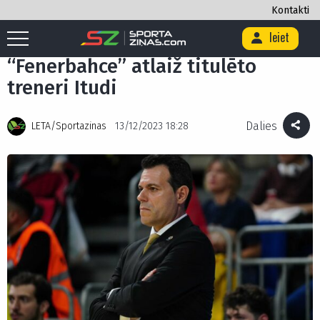
Kontakti
Ieiet
Sākums
/
Basketbols
/
“Fenerbahce” atlaiž titulēto treneri Itudi
“Fenerbahce” atlaiž titulēto
treneri Itudi
Dalies
LETA/Sportazinas
13/12/2023 18:28