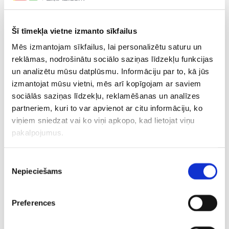
Pēteris Trekše (“Classic”, Somija), Kārlis Stukāns (“Nokian
KrP”, Somija), Toms Bitmanis, Rolands Kovaļevskis (abi –
Šī tīmekļa vietne izmanto sīkfailus
“Masters”/”Ulbroka”), Bruno Beķeris (Cēsu “Lekrings”).
Mēs izmantojam sīkfailus, lai personalizētu saturu un
reklāmas, nodrošinātu sociālo saziņas līdzekļu funkcijas
un analizētu mūsu datplūsmu. Informāciju par to, kā jūs
izmantojat mūsu vietni, mēs arī kopīgojam ar saviem
sociālās saziņas līdzekļu, reklamēšanas un analīzes
partneriem, kuri to var apvienot ar citu informāciju, ko
viņiem sniedzat vai ko viņi apkopo, kad lietojat viņu
pakalpojumus.
Piekrišanas
Nepieciešams
izvēle
Preferences