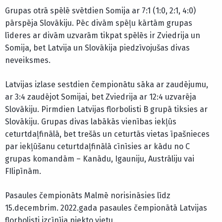
Grupas otrā spēlē svētdien Somija ar 7:1 (1:0, 2:1, 4:0)
pārspēja Slovākiju. Pēc divām spēļu kārtām grupas
līderes ar divām uzvarām tikpat spēlēs ir Zviedrija un
Somija, bet Latvija un Slovākija piedzīvojušas divas
neveiksmes.
Latvijas izlase sestdien čempionātu sāka ar zaudējumu,
ar 3:4 zaudējot Somijai, bet Zviedrija ar 12:4 uzvarēja
Slovākiju. Pirmdien Latvijas florbolisti B grupā tiksies ar
Slovākiju. Grupas divas labākās vienības iekļūs
ceturtdaļfinālā, bet trešās un ceturtās vietas īpašnieces
par iekļūšanu ceturtdaļfinālā cīnīsies ar kādu no C
grupas komandām – Kanādu, Igauniju, Austrāliju vai
FIlipīnām.
Pasaules čempionāts Malmē norisināsies līdz
15.decembrim. 2022.gada pasaules čempionātā Latvijas
florbolisti izcīnīja piekto vietu.