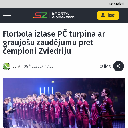
Kontakti
Ieiet
Sākums
/
Citi
/
Florbola izlase PČ turpina ar graujošu zaudējumu pret
čempioni Zviedriju
Florbola izlase PČ turpina ar
graujošu zaudējumu pret
čempioni Zviedriju
Dalies
LETA
08/12/2024 17:55