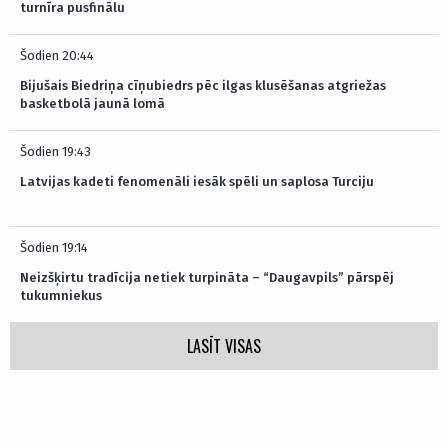
turnīra pusfinālu
Šodien 20:44
Bijušais Biedriņa cīņubiedrs pēc ilgas klusēšanas atgriežas
basketbolā jaunā lomā
Šodien 19:43
Latvijas kadeti fenomenāli iesāk spēli un saplosa Turciju
Šodien 19:14
Neizšķirtu tradīcija netiek turpināta – “Daugavpils” pārspēj
tukumniekus
LASĪT VISAS