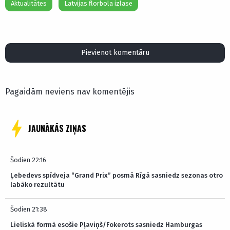
Aktualitātes
Latvijas florbola izlase
Pievienot komentāru
Pagaidām neviens nav komentējis
JAUNĀKĀS ZIŅAS
Šodien 22:16
Ļebedevs spīdveja “Grand Prix” posmā Rīgā sasniedz sezonas otro
labāko rezultātu
Šodien 21:38
Lieliskā formā esošie Pļaviņš/Fokerots sasniedz Hamburgas