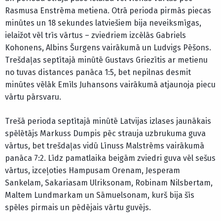
Rasmusa Enstrēma metiena. Otrā perioda pirmās piecas
minūtes un 18 sekundes latviešiem bija neveiksmīgas,
ielaižot vēl trīs vārtus – zviedriem izcēlās Gabriels
Kohonens, Albins Šurgens vairākumā un Ludvigs Pēšons.
Trešdaļas septītajā minūtē Gustavs Griezītis ar metienu
no tuvas distances panāca 1:5, bet nepilnas desmit
minūtes vēlāk Emīls Juhansons vairākumā atjaunoja piecu
vārtu pārsvaru.
Trešā perioda septītajā minūtē Latvijas izlases jaunākais
spēlētājs Markuss Dumpis pēc strauja uzbrukuma guva
vārtus, bet trešdaļas vidū Līnuss Malstrēms vairākumā
panāca 7:2. Līdz pamatlaika beigām zviedri guva vēl sešus
vārtus, izceļoties Hampusam Orenam, Jesperam
Sankelam, Sakariasam Ulriksonam, Robinam Nilsbertam,
Maltem Lundmarkam un Sāmuelsonam, kurš bija šīs
spēles pirmais un pēdējais vārtu guvējs.