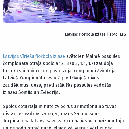
Latvijas florbola izlase | Foto: LFS
Latvijas vīriešu florbola izlase
svētdien Malmē pasaules
čempionāta otrajā spēlē ar 2:13 (0:2, 1:4, 1:7) zaudēja
turnīra saimniecei un pašreizējai čempionei Zviedrijai.
Latvieši čempionāta ievadā piedzīvojuši divus
zaudējumus, tiesa, pretī stājušās pasaules vadošās
izlases Somija un Zviedrija.
Spēles ceturtajā minūtē zviedrus ar metienu no tuvas
distances vadībā izvirzīja Juhans Sāmuelsons.
Turpinājumā latvieši savu vairākuma iespēju neizmantoja
un perioda otrajā pusē ielaida vēl vienus vārtus pēc