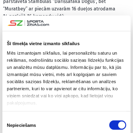
pārstāvētā Stambulas “Dariššafaka Doguš”, bet
“Muratbey” ar piecām uzvarām 16 dueļos atrodama
14.pozīcijā 16 komandu vidū.
“Dariššafaka Doguš” nākamajā mačā pirmdien viesosies
pie Bursas “Tofaš” basketbolistiem.
Šī tīmekļa vietne izmanto sīkfailus
Mēs izmantojam sīkfailus, lai personalizētu saturu un
CITAS ZIŅAS NO ŠĪS KATEGORIJAS
reklāmas, nodrošinātu sociālo saziņas līdzekļu funkcijas
un analizētu mūsu datplūsmu. Informāciju par to, kā jūs
EKSKLUZĪVI
izmantojat mūsu vietni, mēs arī kopīgojam ar saviem
sociālās saziņas līdzekļu, reklamēšanas un analīzes
partneriem, kuri to var apvienot ar citu informāciju, ko
viņiem sniedzat vai ko viņi apkopo, kad lietojat viņu
pakalpojumus.
“Rīgas Zeļļi” vienojas
Kas notiek Latvijas
“Ar veselīb
ar rezultatīvi Polijas
izlasē? Vēl viens
kārtībā. 
līgā spēlējušo
būtisks basketbolists
lietu, kas
Piekrišanas
amerikāni
nepievienosies
Bertāns p
Nepieciešams
izvēle
valstsvienībai
neesamību