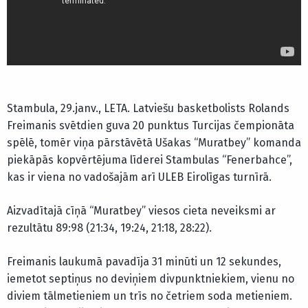
Stambula, 29.janv., LETA. Latviešu basketbolists Rolands
Freimanis svētdien guva 20 punktus Turcijas čempionāta
spēlē, tomēr viņa pārstāvētā Ušakas “Muratbey” komanda
piekāpās kopvērtējuma līderei Stambulas “Fenerbahce”,
kas ir viena no vadošajām arī ULEB Eirolīgas turnīrā.
Aizvadītajā cīņā “Muratbey” viesos cieta neveiksmi ar
rezultātu 89:98 (21:34, 19:24, 21:18, 28:22).
Freimanis laukumā pavadīja 31 minūti un 12 sekundes,
iemetot septiņus no deviņiem divpunktniekiem, vienu no
diviem tālmetieniem un trīs no četriem soda metieniem.