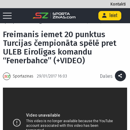
Kontakti
Ieiet
Sākums
/
Basketbols
/
Freimanis iemet 20 punktus Turcijas čempionāta
spēlē pret ULEB Eirolīgas komandu “Fenerbahce” (+VIDEO)
Freimanis iemet 20 punktus
Turcijas čempionāta spēlē pret
ULEB Eirolīgas komandu
“Fenerbahce” (+VIDEO)
Dalies
Sportazinas
29/01/2017 16:03