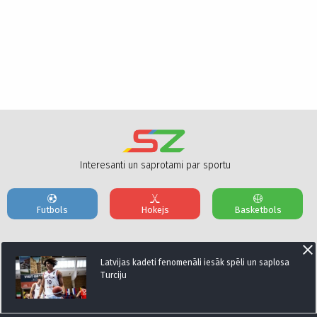
Interesanti un saprotami par sportu
Futbols
Hokejs
Basketbols
Par mums
Reklāmas Parametri
Kontakti
Latvijas kadeti fenomenāli iesāk spēli un saplosa
Turciju
Seko mums: