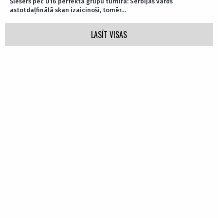
Šlesers pēc U16 perfektā grupu turnīra: Serbijas vārds
astotdaļfinālā skan izaicinoši, tomēr…
LASĪT VISAS