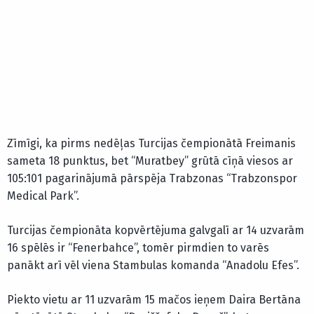
Zīmīgi, ka pirms nedēļas Turcijas čempionātā Freimanis
sameta 18 punktus, bet “Muratbey” grūtā cīņā viesos ar
105:101 pagarinājumā pārspēja Trabzonas “Trabzonspor
Medical Park”.
Turcijas čempionāta kopvērtējuma galvgalī ar 14 uzvarām
16 spēlēs ir “Fenerbahce”, tomēr pirmdien to varēs
panākt arī vēl viena Stambulas komanda “Anadolu Efes”.
Piekto vietu ar 11 uzvarām 15 mačos ieņem Daira Bertāna