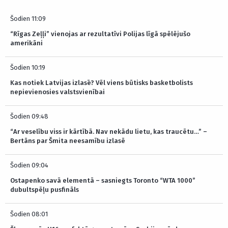
Šodien 11:09
“Rīgas Zeļļi” vienojas ar rezultatīvi Polijas līgā spēlējušo
amerikāni
Šodien 10:19
Kas notiek Latvijas izlasē? Vēl viens būtisks basketbolists
nepievienosies valstsvienībai
Šodien 09:48
“Ar veselību viss ir kārtībā. Nav nekādu lietu, kas traucētu…” –
Bertāns par Šmita neesamību izlasē
Šodien 09:04
Ostapenko savā elementā – sasniegts Toronto “WTA 1000”
dubultspēļu pusfināls
Šodien 08:01