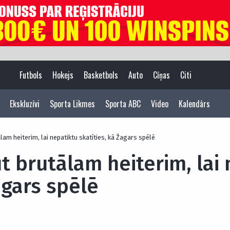
Futbols
Hokejs
Basketbols
Auto
Cīņas
Citi
Ekskluzīvi
Sporta Likmes
Sporta ABC
Video
Kalendārs
lam heiterim, lai nepatiktu skatīties, kā Žagars spēlē
t brutālam heiterim, lai
agars spēlē