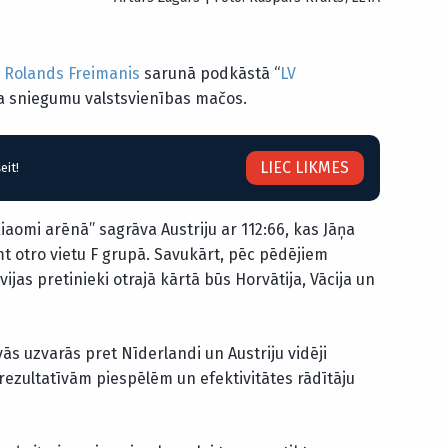
s
Rolands Freimanis
sarunā podkāstā “
LV
ra sniegumu valstsvienības mačos.
LIEC LIKMES
eit!
“Xiaomi arēnā” sagrāva Austriju ar 112:66, kas Jāņa
mt otro vietu F grupā. Savukārt, pēc pēdējiem
jas pretinieki otrajā kārtā būs Horvātija, Vācija un
vās uzvarās pret Nīderlandi un Austriju vidēji
 rezultatīvām piespēlēm un efektivitātes rādītāju