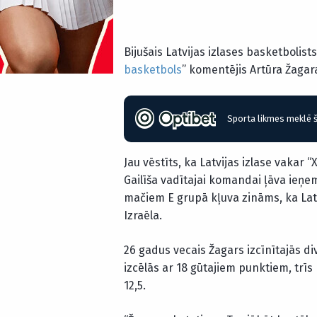
Bijušais Latvijas izlases basketbolist
basketbols
” komentējis Artūra Žaga
Sporta likmes meklē š
Jau vēstīts, ka Latvijas izlase vakar 
Gailīša vadītajai komandai ļāva ieņe
mačiem E grupā kļuva zināms, ka Latvi
Izraēla.
26 gadus vecais Žagars izcīnītajās di
izcēlās ar 18 gūtajiem punktiem, trīs
12,5.