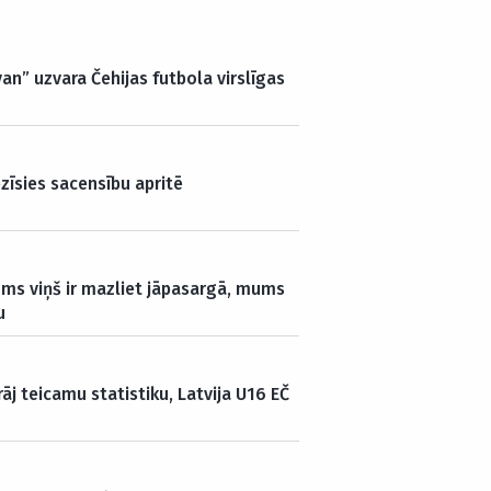
an” uzvara Čehijas futbola virslīgas
zīsies sacensību apritē
Mums viņš ir mazliet jāpasargā, mums
u
rāj teicamu statistiku, Latvija U16 EČ