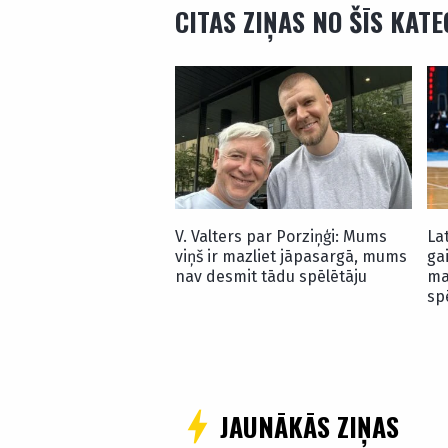
CITAS ZIŅAS NO ŠĪS KAT
V. Valters par Porziņģi: Mums
La
viņš ir mazliet jāpasargā, mums
ga
nav desmit tādu spēlētāju
ma
sp
JAUNĀKĀS ZIŅAS