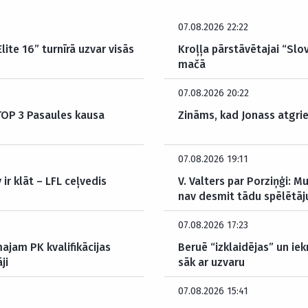
07.08.2026 22:22
ite 16” turnīrā uzvar visās
Kroļļa pārstāvētajai “Slov
mačā
07.08.2026 20:22
 TOP 3 Pasaules kausa
Zināms, kad Jonass atgrie
07.08.2026 19:11
ir klāt – LFL ceļvedis
V. Valters par Porziņģi: 
nav desmit tādu spēlētāj
07.08.2026 17:23
ajam PK kvalifikācijas
Beruē “izklaidējas” un iek
ji
sāk ar uzvaru
07.08.2026 15:41