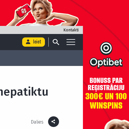
Kontakti
Ieiet
 nepatiktu
Dalies