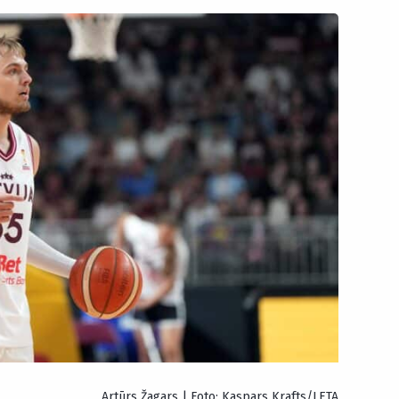
Artūrs Žagars | Foto: Kaspars Krafts/LETA