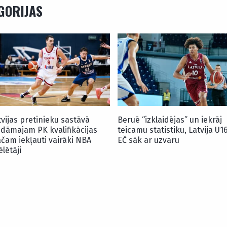
EGORIJAS
tvijas pretinieku sastāvā
Beruē “izklaidējas” un iekrāj
idāmajam PK kvalifikācijas
teicamu statistiku, Latvija U1
čam iekļauti vairāki NBA
EČ sāk ar uzvaru
ēlētāji