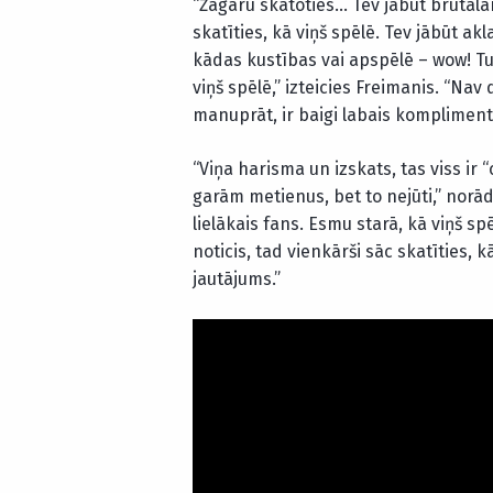
“Žagaru skatoties… Tev jābūt brutāl
skatīties, kā viņš spēlē. Tev jābūt a
kādas kustības vai apspēlē – wow! Tu 
viņš spēlē,” izteicies Freimanis. “Na
manuprāt, ir baigi labais kompliment
“Viņa harisma un izskats, tas viss ir 
garām metienus, bet to nejūti,” norādī
lielākais fans. Esmu starā, kā viņš sp
noticis, tad vienkārši sāc skatīties, kā
jautājums.”