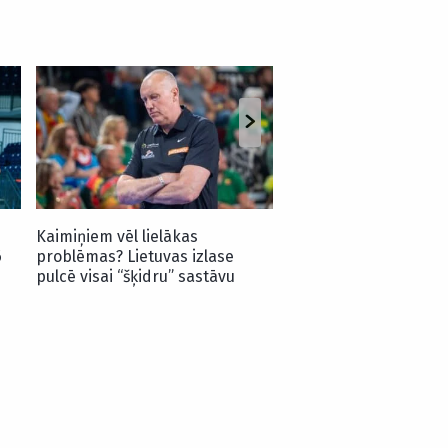
“Rīgas Zeļļi” pirmsse
aizvadīs spēli ar Eiro
Kaimiņiem vēl lielākas
6
problēmas? Lietuvas izlase
pulcē visai “šķidru” sastāvu