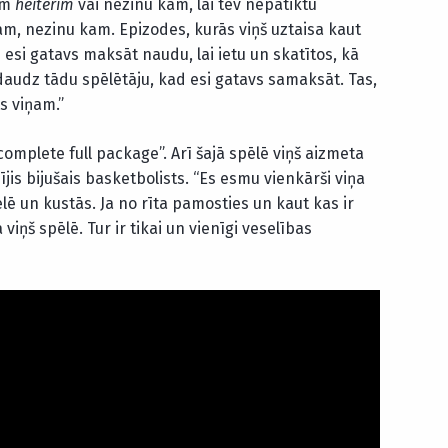
am
heiterim
vai nezinu kam, lai tev nepatiktu
klam, nezinu kam. Epizodes, kurās viņš uztaisa kaut
esi gatavs maksāt naudu, lai ietu un skatītos, kā
v daudz tādu spēlētāju, kad esi gatavs samaksāt. Tas,
s viņam.”
“complete full package”. Arī šajā spēlē viņš aizmeta
jis bijušais basketbolists. “Es esmu vienkārši viņa
ēlē un kustās. Ja no rīta pamosties un kaut kas ir
 viņš spēlē. Tur ir tikai un vienīgi veselības