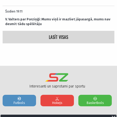
Šodien 19:11
V. Valters par Porziņģi: Mums viņš ir mazliet jāpasargā, mums nav
desmit tādu spēlētāju
LASĪT VISAS
Interesanti un saprotami par sportu
Futbols
Hokejs
Basketbols