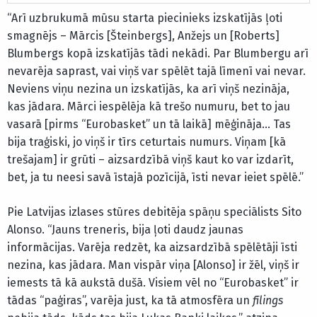
“Arī uzbrukumā mūsu starta piecinieks izskatījās ļoti
smagnējs – Mārcis [Šteinbergs], Anžejs un [Roberts]
Blumbergs kopā izskatījās tādi nekādi. Par Blumbergu arī
nevarēja saprast, vai viņš var spēlēt tajā līmenī vai nevar.
Neviens viņu nezina un izskatījās, ka arī viņš nezināja,
kas jādara. Mārci iespēlēja kā trešo numuru, bet to jau
vasarā [pirms “Eurobasket” un tā laikā] mēģināja… Tas
bija traģiski, jo viņš ir tīrs ceturtais numurs. Viņam [kā
trešajam] ir grūti – aizsardzībā viņš kaut ko var izdarīt,
bet, ja tu neesi savā īstajā pozīcijā, īsti nevar ieiet spēlē.”
Pie Latvijas izlases stūres debitēja spāņu speciālists Sito
Alonso. “Jauns treneris, bija ļoti daudz jaunas
informācijas. Varēja redzēt, ka aizsardzībā spēlētāji īsti
nezina, kas jādara. Man vispār viņa [Alonso] ir žēl, viņš ir
iemests tā kā aukstā dušā. Visiem vēl no “Eurobasket” ir
tādas “paģiras”, varēja just, ka tā atmosfēra un
fīlings