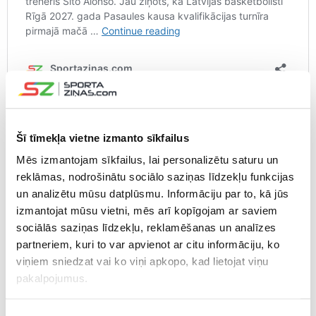
Samērā neveiksmīgu sniegumu demonstrēja viens no
izlases līderiem Rihards Lomažs, kurš trāpīja tikai piecus
Šī tīmekļa vietne izmanto sīkfailus
no 17 metieniem no spēles, tostarp spēli iesākot ar 0/8.
Mēs izmantojam sīkfailus, lai personalizētu saturu un
“Viņam deva bumbu, kad bija sācies “ugunsgrēks”,
reklāmas, nodrošinātu sociālo saziņas līdzekļu funkcijas
uzbrukumos palikušas četras, piecas sekundes…,” par
un analizētu mūsu datplūsmu. Informāciju par to, kā jūs
Lomaža problēmām ar precizitāti sacīja Freimanis.
izmantojat mūsu vietni, mēs arī kopīgojam ar saviem
sociālās saziņas līdzekļu, reklamēšanas un analīzes
Lomažs šajā spēlē arī galvenokārt pildīja saspēles
partneriem, kuri to var apvienot ar citu informāciju, ko
vadītāja funkcijas. “Tas arī ir iemesls, kādēļ viņam bija tā
viņiem sniedzat vai ko viņi apkopo, kad lietojat viņu
zemā precizitāte, jo viņam nācās patērēt ļoti daudz
pakalpojumus.
enerģijas. Nīderlandieši būtībā zināja, ka viņš ir vienīgais,
kurš kaut ko var veidot, un tādēļ viņu riktīgi sedza. Viņam