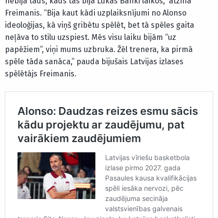
nebija tāds, kāds tas bija Lukas Banki laikos,” atzina
Freimanis. “Bija kaut kādi uzplaiksnījumi no Alonso
ideoloģijas, kā viņš gribētu spēlēt, bet tā spēles gaita
neļāva to stilu uzspiest. Mēs visu laiku bijām “uz
papēžiem”, viņi mums uzbruka. Žēl trenera, ka pirmā
spēle tāda sanāca,” pauda bijušais Latvijas izlases
spēlētājs Freimanis.