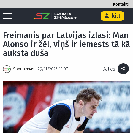
Kontakti
Ieiet
Sākums
/
Basketbols
/
Freimanis par Latvijas izlasi: Man Alonso ir žēl,
viņš ir iemests tā kā aukstā dušā
Freimanis par Latvijas izlasi: Man
Alonso ir žēl, viņš ir iemests tā kā
aukstā dušā
Dalies
Sportazinas
29/11/2025 13:07