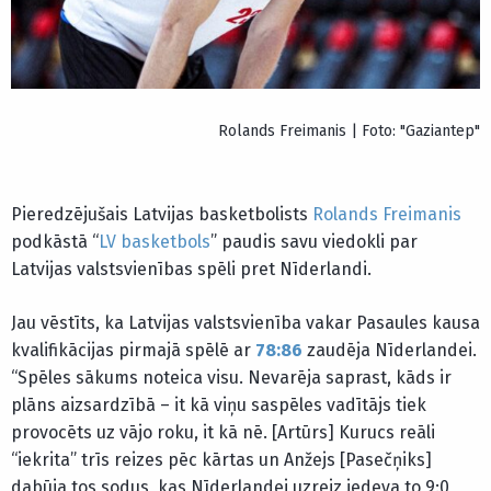
Rolands Freimanis | Foto: "Gaziantep"
Pieredzējušais Latvijas basketbolists
Rolands Freimanis
podkāstā “
LV basketbols
” paudis savu viedokli par
Latvijas valstsvienības spēli pret Nīderlandi.
Jau vēstīts, ka Latvijas valstsvienība vakar Pasaules kausa
kvalifikācijas pirmajā spēlē ar
78:86
zaudēja Nīderlandei.
“Spēles sākums noteica visu. Nevarēja saprast, kāds ir
plāns aizsardzībā – it kā viņu saspēles vadītājs tiek
provocēts uz vājo roku, it kā nē. [Artūrs] Kurucs reāli
“iekrita” trīs reizes pēc kārtas un Anžejs [Pasečņiks]
dabūja tos sodus, kas Nīderlandei uzreiz iedeva to 9:0