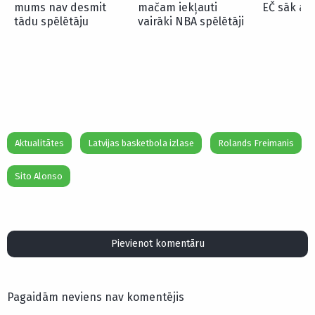
mums nav desmit
mačam iekļauti
EČ sāk ar
tādu spēlētāju
vairāki NBA spēlētāji
Aktualitātes
Latvijas basketbola izlase
Rolands Freimanis
Sito Alonso
Pievienot komentāru
Pagaidām neviens nav komentējis