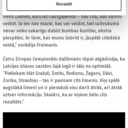
caurgājienos]. Kad viņš spēlē
pikenrolus
, viņš ies uz
Noraidīt
sāniem vai tālmetieniem. [Šajā sastāvā] mums ir tikai
viens
Lomiks
, kurš iet caurgājienos – nav citu, kas varētu
veidot. Ja tev nav mazie, kas var veidot, tad uzbrukumā
nevar neko sakarīgu dabūt bumbas kustību, ekstra
piespēles. Ar tiem, kas mums šobrīd ir, jāspēlē citādākā
veidā,” norādīja Freimanis.
Četru Eiropas čempionātu dalībnieks tāpat atgādināja, ka
Latvijas izlases sastāvs šajā logā ir tālu no optimālā.
“Pieliekam klāt Gražuli, Šmitu, Rodionu, Žagaru, Dāvi,
Zoriku, Strautiņu – tas ir pavisam cits līmenis. Viņi spēlē
augstākā līmenī un ir pieraduši visu darīt ātrāk, arī ātrāk
uztver informāciju. Skaidrs, ka ar viņiem būtu cits
rezultāts.”