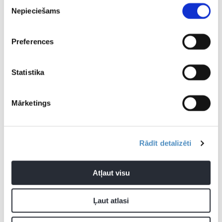
Piekrišanas
nebija viegla spēle, viņu ļoti “krampēja”.”
Nepieciešams
izvēle
Preferences
Statistika
Mārketings
Rādīt detalizēti
Atļaut visu
Ļaut atlasi
“Artūrs Kurucs nav “vertikāls” spēlētājs [kurš varētu iet