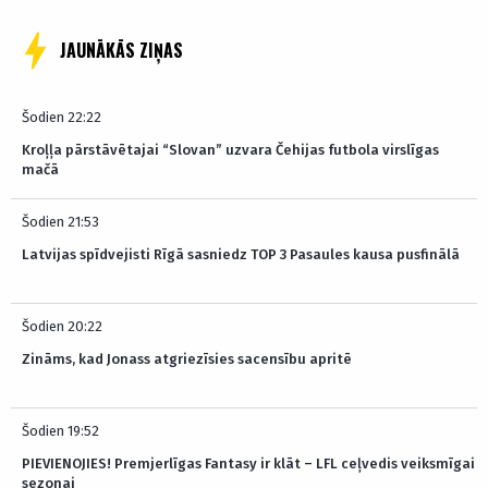
JAUNĀKĀS ZIŅAS
Šodien 22:22
Kroļļa pārstāvētajai “Slovan” uzvara Čehijas futbola virslīgas
mačā
Šodien 21:53
Latvijas spīdvejisti Rīgā sasniedz TOP 3 Pasaules kausa pusfinālā
Šodien 20:22
Zināms, kad Jonass atgriezīsies sacensību apritē
Šodien 19:52
PIEVIENOJIES! Premjerlīgas Fantasy ir klāt – LFL ceļvedis veiksmīgai
sezonai