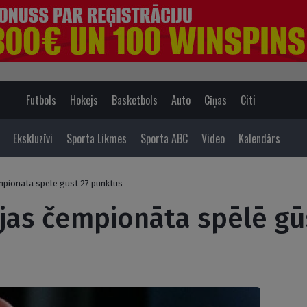
Futbols
Hokejs
Basketbols
Auto
Cīņas
Citi
Ekskluzīvi
Sporta Likmes
Sporta ABC
Video
Kalendārs
mpionāta spēlē gūst 27 punktus
ijas čempionāta spēlē gū