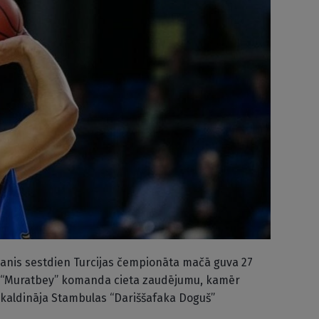
manis sestdien Turcijas čempionāta mačā guva 27
s “Muratbey” komanda cieta zaudējumu, kamēr
 kaldināja Stambulas “Dariššafaka Doguš”