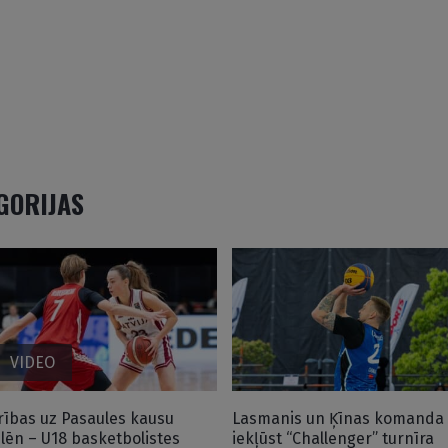
EGORIJAS
VIDEO
rības uz Pasaules kausu
Lasmanis un Ķīnas komanda
plēn – U18 basketbolistes
iekļūst “Challenger” turnīra