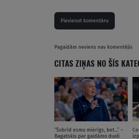
Pievienot komentāru
Pagaidām neviens nav komentējis
CITAS ZIŅAS NO ŠĪS KAT
“Šobrīd esmu mierīgs, bet…” –
Ce
Bagatskis par gaidāmo dueli
iz