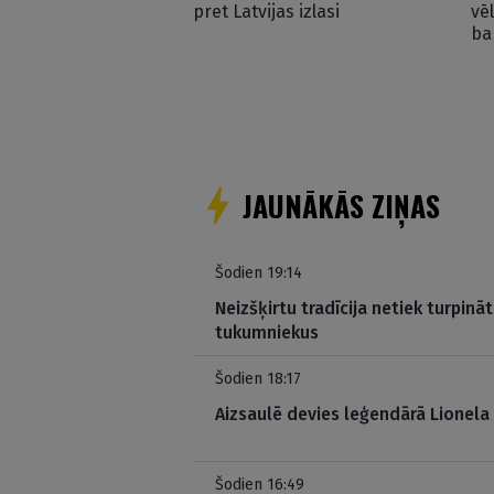
pret Latvijas izlasi
vē
ba
JAUNĀKĀS ZIŅAS
Šodien 19:14
Neizšķirtu tradīcija netiek turpinā
tukumniekus
Šodien 18:17
Aizsaulē devies leģendārā Lionela
Šodien 16:49