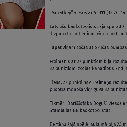
“Muratbey” viesos ar 91:111 (33:26, 14
Latviešu basketbolists šajā spēlē 30
divpunktu metieniem, vienu no trim 
Tāpat viņam sešas atlēkušās bumbas,
Freimanis ar 27 punktiem bija rezult
32 punktiem izcēlās kanādietis Endijs
Tiesa, 27 punkti nav Freimaņa rezulta
pusotra mēneša viņš guva 32 punktus
Tikmēr “Dariššafaka Doguš” viesos ar 1
Stambulas BB basketbolistus.
Bertāns šajā spēlē laukumā bija 23 m