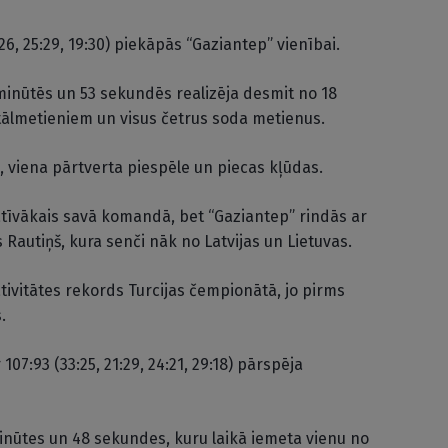
:26, 25:29, 19:30) piekāpās “Gaziantep” vienībai.
 minūtēs un 53 sekundēs realizēja desmit no 18
tālmetieniem un visus četrus soda metienus.
 viena pārtverta piespēle un piecas kļūdas.
atīvākais savā komandā, bet “Gaziantep” rindās ar
 Rautiņš, kura senči nāk no Latvijas un Lietuvas.
tivitātes rekords Turcijas čempionātā, jo pirms
.
07:93 (33:25, 21:29, 24:21, 29:18) pārspēja
inūtes un 48 sekundes, kuru laikā iemeta vienu no