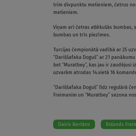
trim divpunktu metieniem, četrus no
metieniem.
Viņam arī četras atlēkušās bumbas, s
bumbas un trīs piezīmes.
Turcijas čempionātā vadībā ar 25 uz
“Dariššafaka Doguš” ar 21 panākumu i
bet “Muratbey”, kas jau ir zaudējusi 
uzvarām atrodas 14.vietā 16 komand
“Dariššafaka Doguš” līdz regulārā če
Freimanim un “Muratbey” sezona no
Dairis Bertāns
Rolands Frei