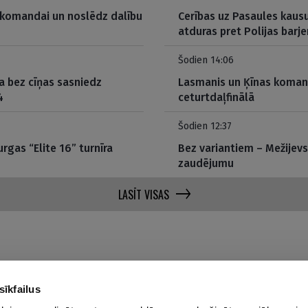
 komandai un noslēdz dalību
Cerības uz Pasaules kausu
atduras pret Polijas barje
Šodien 14:06
a bez cīņas sasniedz
Lasmanis un Ķīnas komand
4
ceturtdaļfinālā
Šodien 12:37
rgas “Elite 16” turnīra
Bez variantiem – Mežijevs
zaudējumu
LASĪT VISAS
sīkfailus