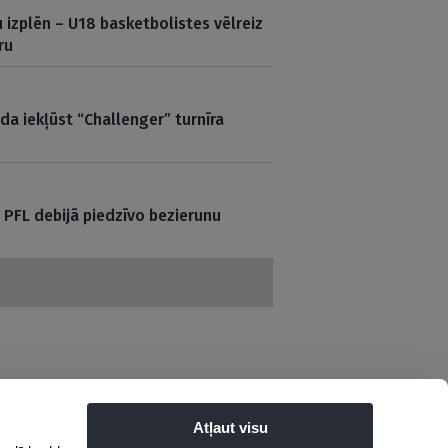
 izplēn – U18 basketbolistes vēlreiz
ru
a iekļūst “Challenger” turnīra
 PFL debijā piedzīvo bezierunu
Atļaut visu