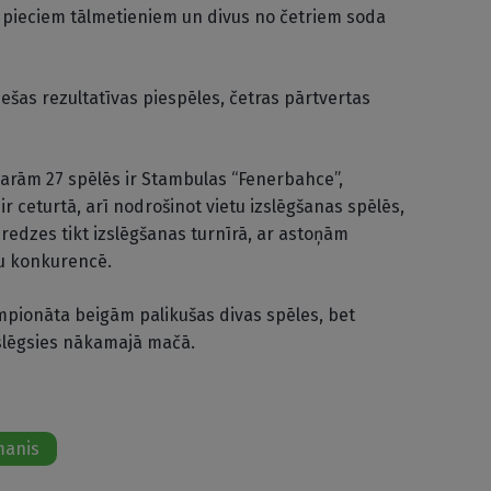
 pieciem tālmetieniem un divus no četriem soda
ešas rezultatīvas piespēles, četras pārtvertas
varām 27 spēlēs ir Stambulas “Fenerbahce”,
r ceturtā, arī nodrošinot vietu izslēgšanas spēlēs,
izredzes tikt izslēgšanas turnīrā, ar astoņām
u konkurencē.
mpionāta beigām palikušas divas spēles, bet
slēgsies nākamajā mačā.
manis