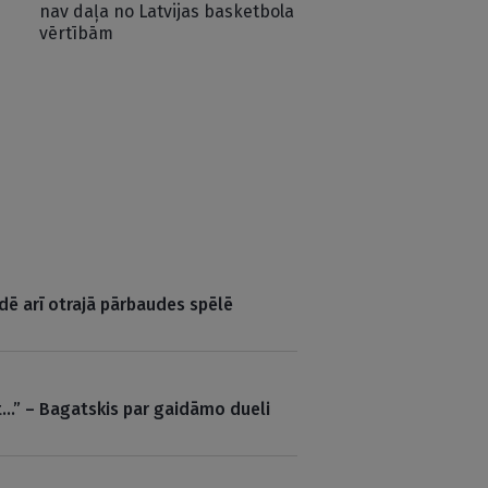
nav daļa no Latvijas basketbola
vērtībām
udē arī otrajā pārbaudes spēlē
t…” – Bagatskis par gaidāmo dueli