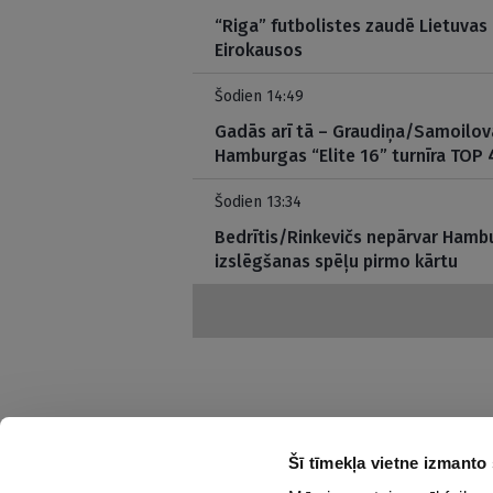
“Riga” futbolistes zaudē Lietuvas
Eirokausos
Šodien 14:49
Gadās arī tā – Graudiņa/Samoilov
Hamburgas “Elite 16” turnīra TOP 
Šodien 13:34
Bedrītis/Rinkevičs nepārvar Hambu
izslēgšanas spēļu pirmo kārtu
Šī tīmekļa vietne izmanto 