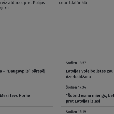
lreiz atduras pret Polijas
ceturtdaļfinālā
rjeru
Šodien 18:57
ta – “Daugavpils” pārspēj
Latvijas volejbolistes za
Azerbaidžānā
Šodien 17:34
 Mesi tēvs Horhe
“Šobrīd esmu mierīgs, be
pret Latvijas izlasi
Šodien 16:19