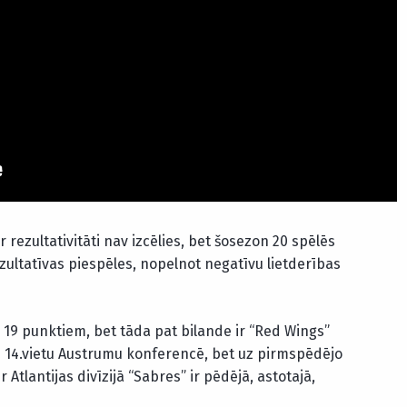
rezultativitāti nav izcēlies, bet šosezon 20 spēlēs
ezultatīvas piespēles, nopelnot negatīvu lietderības
e 19 punktiem, bet tāda pat bilande ir “Red Wings”
z 14.vietu Austrumu konferencē, bet uz pirmspēdējo
Atlantijas divīzijā “Sabres” ir pēdējā, astotajā,