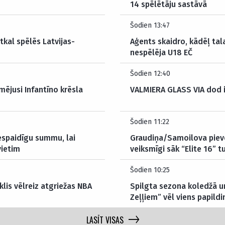
14 spēlētāju sastāvā
Šodien 13:47
tkal spēlēs Latvijas-
Aģents skaidro, kādēļ tal
nespēlēja U18 EČ
Šodien 12:40
mējusi Infantīno krēsla
VALMIERA GLASS VIA dod 
Šodien 11:22
espaidīgu summu, lai
Graudiņa/Samoilova pieve
vietim
veiksmīgi sāk “Elite 16” 
Šodien 10:25
klis vēlreiz atgriežas NBA
Spilgta sezona koledžā un
Zeļļiem” vēl viens papild
LASĪT VISAS