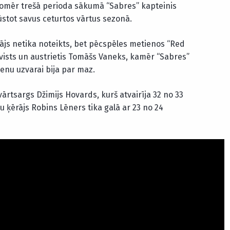
 tomēr trešā perioda sākumā “Sabres” kapteinis
ūstot savus ceturtos vārtus sezonā.
js netika noteikts, bet pēcspēles metienos “Red
īkvists un austrietis Tomāšs Vaneks, kamēr “Sabres”
enu uzvarai bija par maz.
ārtsargs Džimijs Hovards, kurš atvairīja 32 no 33
u ķērājs Robins Lēners tika galā ar 23 no 24