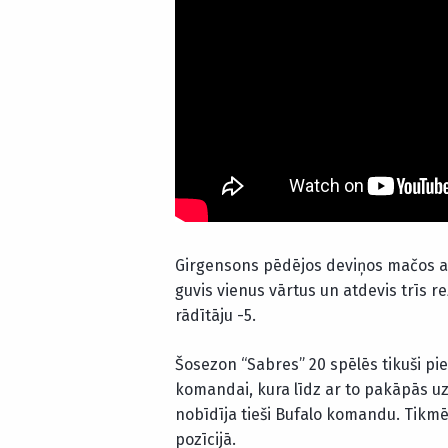
Girgensons pēdējos deviņos mačos ar 
guvis vienus vārtus un atdevis trīs r
rādītāju -5.
Šosezon “Sabres” 20 spēlēs tikuši pi
komandai, kura līdz ar to pakāpās u
nobīdīja tieši Bufalo komandu. Tikmēr 
pozīcijā.