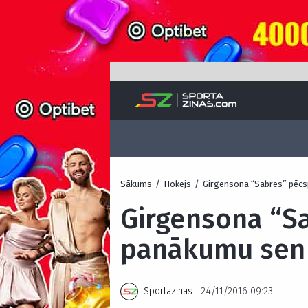
Sākums
/
Hokejs
/
Girgensona “Sabres” pēcs
Girgensona “S
panākumu sen 
Sportazinas
24/11/2016 09:23