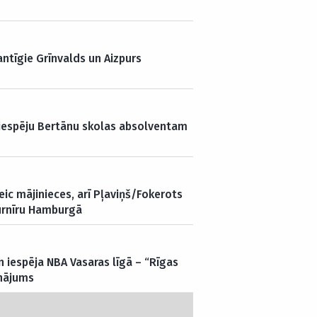
antīgie Grīnvalds un Aizpurs
iespēju Bertānu skolas absolventam
ic mājinieces, arī Pļaviņš/Fokerots
turnīru Hamburgā
 iespēja NBA Vasaras līgā – “Rīgas
inājums