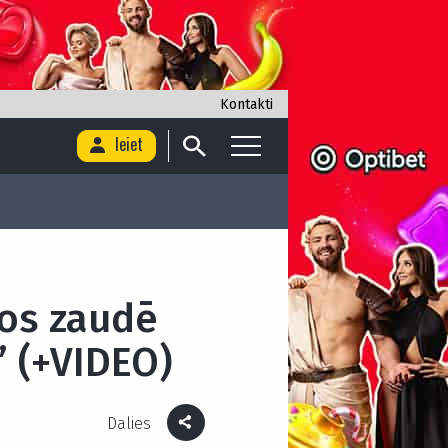
Kontakti
Ieiet
os zaudē
 (+VIDEO)
Dalies