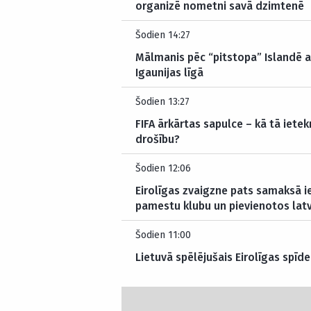
organizē nometni savā dzimtenē
Šodien 14:27
Mālmanis pēc “pitstopa” Islandē a
Igaunijas līgā
Šodien 13:27
FIFA ārkārtas sapulce – kā tā ietek
drošību?
Šodien 12:06
Eirolīgas zvaigzne pats samaksā i
pamestu klubu un pievienotos lat
Šodien 11:00
Lietuvā spēlējušais Eirolīgas spīde