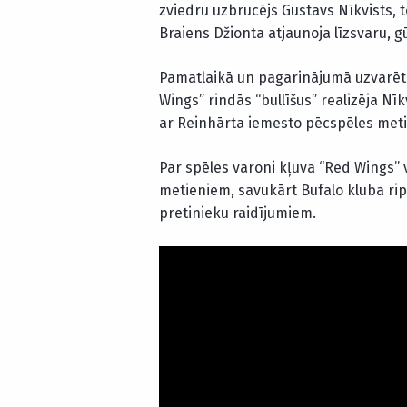
zviedru uzbrucējs Gustavs Nīkvists,
Braiens Džionta atjaunoja līzsvaru, g
Pamatlaikā un pagarinājumā uzvarētā
Wings” rindās “bullīšus” realizēja N
ar Reinhārta iemesto pēcspēles meti
Par spēles varoni kļuva “Red Wings” v
metieniem, savukārt Bufalo kluba rip
pretinieku raidījumiem.