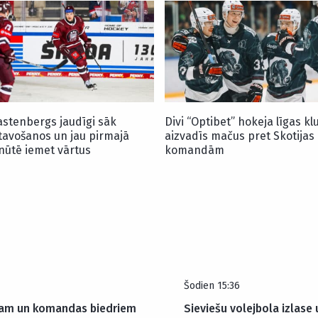
astenbergs jaudīgi sāk
Divi “Optibet” hokeja līgas kl
tavošanos un jau pirmajā
aizvadīs mačus pret Skotijas
nūtē iemet vārtus
komandām
Šodien 15:36
am un komandas biedriem
Sieviešu volejbola izlas