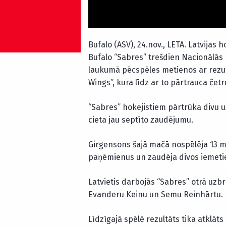
Bufalo (ASV), 24.nov., LETA. Latvijas
Bufalo “Sabres” trešdien Nacionālās
laukumā pēcspēles metienos ar rezultāt
Wings”, kura līdz ar to pārtrauca četr
“Sabres” hokejistiem pārtrūka divu u
cieta jau septīto zaudējumu.
Girgensons šajā mačā nospēlēja 13 m
paņēmienus un zaudēja divos iemetien
Latvietis darbojās “Sabres” otrā uzb
Evanderu Keinu un Semu Reinhārtu.
Līdzīgajā spēlē rezultāts tika atklāts