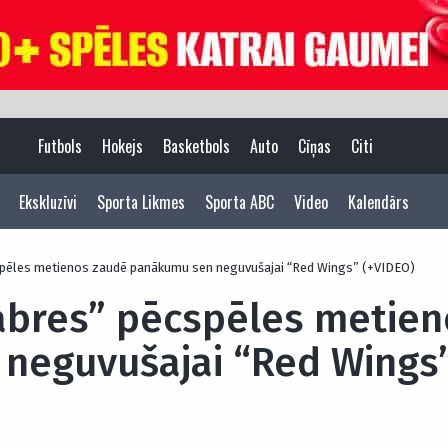
Futbols
Hokejs
Basketbols
Auto
Cīņas
Citi
Ekskluzīvi
Sporta Likmes
Sporta ABC
Video
Kalendārs
pēles metienos zaudē panākumu sen neguvušajai “Red Wings” (+VIDEO)
abres” pēcspēles metien
neguvušajai “Red Wings”