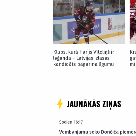
Klubs, kurā Harijs Vītoliņš ir
Kr
leģenda – Latvijas izlases
ga
kandidāts pagarina līgumu
mi
JAUNĀKĀS ZIŅAS
Šodien 16:17
Vembanjama seko Dončiča piemēr