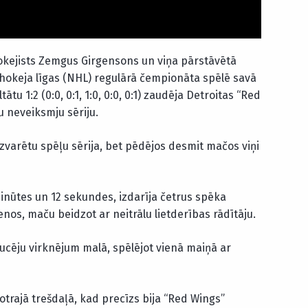
 hokejists Zemgus Girgensons un viņa pārstāvētā
 hokeja līgas (NHL) regulārā čempionāta spēlē savā
u 1:2 (0:0, 0:1, 1:0, 0:0, 0:1) zaudēja Detroitas “Red
u neveiksmju sēriju.
zvarētu spēļu sērija, bet pēdējos desmit mačos viņi
inūtes un 12 sekundes, izdarīja četrus spēka
os, maču beidzot ar neitrālu lietderības rādītāju.
rucēju virknējum malā, spēlējot vienā maiņā ar
 otrajā trešdaļā, kad precīzs bija “Red Wings”