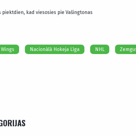
 piektdien, kad viesosies pie Vašingtonas
 Wings
Nacionālā Hokeja Līga
NHL
Zemgus
EGORIJAS