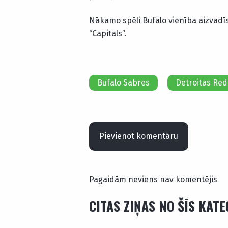
Nākamo spēli Bufalo vienība aizvadīs
“Capitals”.
Bufalo Sabres
Detroitas Red
Pievienot komentāru
Pagaidām neviens nav komentējis
CITAS ZIŅAS NO ŠĪS KAT