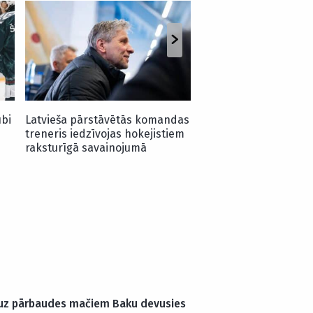
Trīskārtējais Latvija
paliek “Optibet” hokej
pievienojas vicečemp
ubi
Latvieša pārstāvētās komandas
treneris iedzīvojas hokejistiem
raksturīgā savainojumā
e uz pārbaudes mačiem Baku devusies