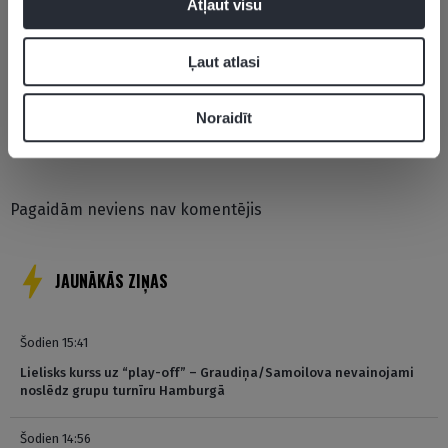
Atļaut visu
Optibet Hokeja līga
Zemgale/LBTU
Ļaut atlasi
Noraidīt
Pievienot komentāru
Pagaidām neviens nav komentējis
JAUNĀKĀS ZIŅAS
Šodien 15:41
Lielisks kurss uz “play-off” – Graudiņa/Samoilova nevainojami
noslēdz grupu turnīru Hamburgā
Šodien 14:56