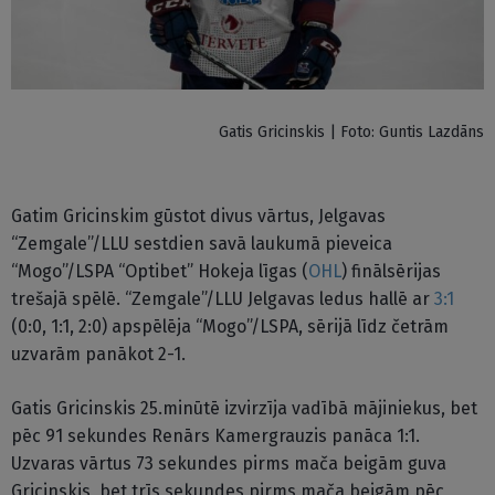
Gatis Gricinskis | Foto: Guntis Lazdāns
Gatim Gricinskim gūstot divus vārtus, Jelgavas
“Zemgale”/LLU sestdien savā laukumā pieveica
“Mogo”/LSPA “Optibet” Hokeja līgas (
OHL
) finālsērijas
trešajā spēlē. “Zemgale”/LLU Jelgavas ledus hallē ar
3:1
(0:0, 1:1, 2:0) apspēlēja “Mogo”/LSPA, sērijā līdz četrām
uzvarām panākot 2-1.
Gatis Gricinskis 25.minūtē izvirzīja vadībā mājiniekus, bet
pēc 91 sekundes Renārs Kamergrauzis panāca 1:1.
Uzvaras vārtus 73 sekundes pirms mača beigām guva
Gricinskis, bet trīs sekundes pirms mača beigām pēc