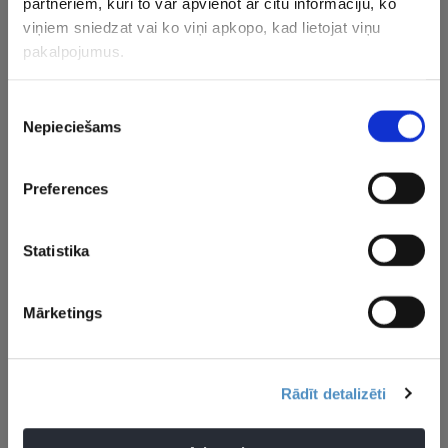
CITAS ZIŅAS NO ŠĪS KATEGORIJAS
partneriem, kuri to var apvienot ar citu informāciju, ko
viņiem sniedzat vai ko viņi apkopo, kad lietojat viņu
pakalpojumus.
Piekrišanas
Nepieciešams
izvēle
“Tas ir jāprasa
“Uzmanība, ko viņš
Kā tas not
Preferences
pašiem spēlētājiem…”
saņems…” – Bļugers
Šilova kolē
– Vītoliņš par jauno
izsakās par NHL
pie viena 
līgumu, vīziju un
drafta pirmo numuru
šokējošāk
Statistika
nākamo sezonu
līgumiem
“Penguins
vēsturē
Mārketings
Rādīt detalizēti
Aktualitātes
Gatis Gricinskis
Mogo/RSU