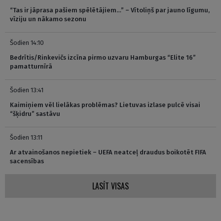
“Tas ir jāprasa pašiem spēlētājiem…” – Vītoliņš par jauno līgumu,
vīziju un nākamo sezonu
Šodien 14:10
Bedrītis/Rinkevičs izcīna pirmo uzvaru Hamburgas “Elite 16”
pamatturnīrā
Šodien 13:41
Kaimiņiem vēl lielākas problēmas? Lietuvas izlase pulcē visai
“šķidru” sastāvu
Šodien 13:11
Ar atvainošanos nepietiek – UEFA neatceļ draudus boikotēt FIFA
sacensības
LASĪT VISAS