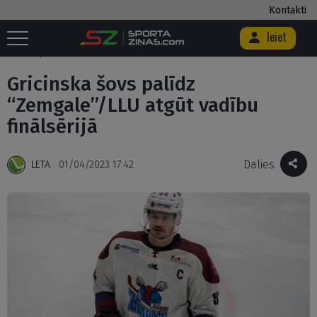
Kontakti
Ieiet
Sākums
/
Hokejs
/
Gricinska šovs palīdz “Zemgale”/LLU atgūt vadību
finālsērijā
Gricinska šovs palīdz
“Zemgale”/LLU atgūt vadību
finālsērijā
Dalies
LETA
01/04/2023 17:42