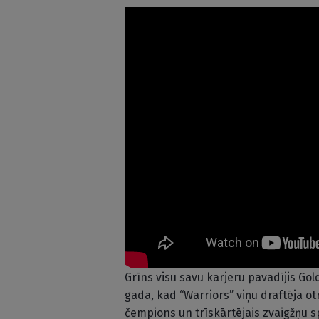
Grīns visu savu karjeru pavadījis Go
gada, kad “Warriors” viņu draftēja otr
čempions un trīskārtējais zvaigžņu s