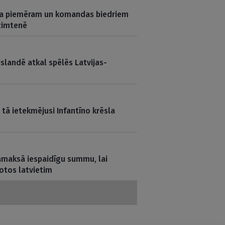
a piemēram un komandas biedriem
zimtenē
slandē atkal spēlēs Latvijas-
 tā ietekmējusi Infantīno krēsla
samaksā iespaidīgu summu, lai
otos latvietim