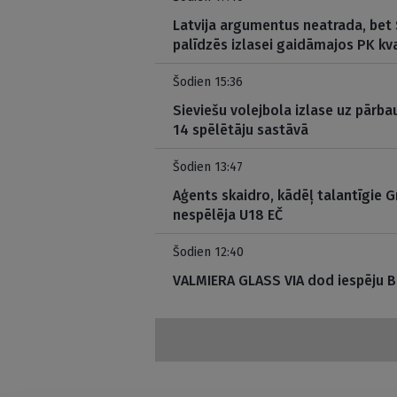
Latvija argumentus neatrada, bet S
palīdzēs izlasei gaidāmajos PK kva
Šodien 15:36
Sieviešu volejbola izlase uz pār
14 spēlētāju sastāvā
Šodien 13:47
Aģents skaidro, kādēļ talantīgie G
nespēlēja U18 EČ
Šodien 12:40
VALMIERA GLASS VIA dod iespēju 