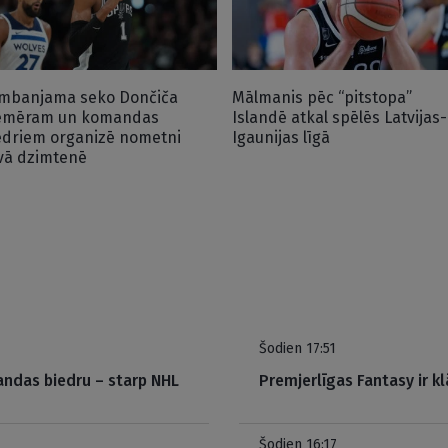
mbanjama seko Dončiča
Mālmanis pēc “pitstopa”
emēram un komandas
Islandē atkal spēlēs Latvijas-
edriem organizē nometni
Igaunijas līgā
vā dzimtenē
Šodien 17:51
andas biedru – starp NHL
Premjerlīgas Fantasy ir kl
Šodien 16:17