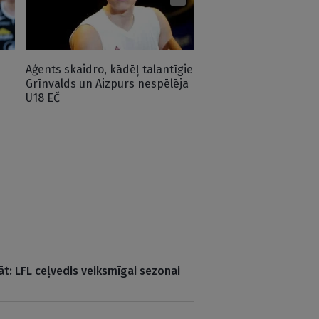
Aģents skaidro, kādēļ talantīgie
Grīnvalds un Aizpurs nespēlēja
U18 EČ
āt: LFL ceļvedis veiksmīgai sezonai