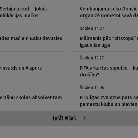
erbija atrod – Jokičs
Vembanjama seko Dončič
lifikācijas mačos
organizē nometni savā d
Šodien 14:27
baudes mačiem Baku devusies
Mālmanis pēc “pitstopa” I
Igaunijas līgā
Šodien 13:27
rīnvalds un Aizpurs
FIFA ārkārtas sapulce – kā
drošību?
Šodien 12:06
Bertānu skolas absolventam
Eirolīgas zvaigzne pats 
pamestu klubu un pievien
LASĪT VISAS