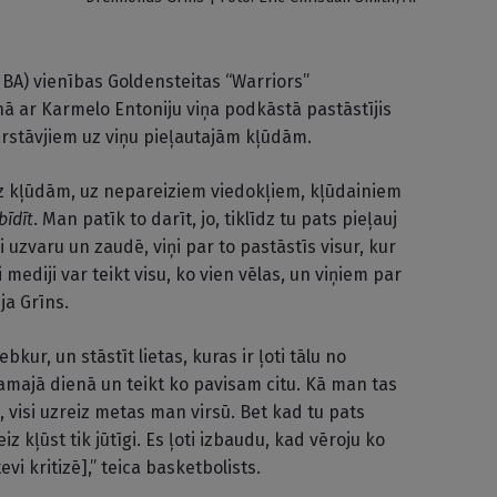
BA) vienības Goldensteitas “Warriors”
ā ar Karmelo Entoniju viņa podkāstā pastāstījis
rstāvjiem uz viņu pieļautajām kļūdām.
z kļūdām, uz nepareiziem viedokļiem, kļūdainiem
bīdīt
. Man patīk to darīt, jo, tiklīdz tu pats pieļauj
i uzvaru un zaudē, viņi par to pastāstīs visur, kur
 mediji var teikt visu, ko vien vēlas, un viņiem par
ja Grīns.
bkur, un stāstīt lietas, kuras ir ļoti tālu no
kamajā dienā un teikt ko pavisam citu. Kā man tas
, visi uzreiz metas man virsū. Bet kad tu pats
z kļūst tik jūtīgi. Es ļoti izbaudu, kad vēroju ko
evi kritizē],” teica basketbolists.