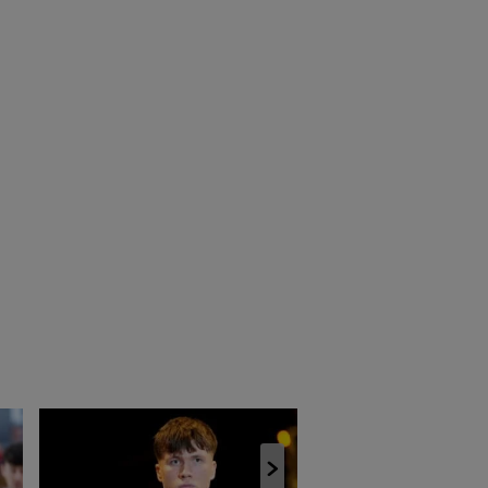
VALMIERA GLASS VIA 
iespēju Bertānu skol
absolventam