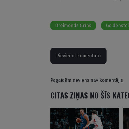
Dreimonds Grīns
Goldenstei
Pievienot komentāru
Pagaidām neviens nav komentējis
CITAS ZIŅAS NO ŠĪS KAT