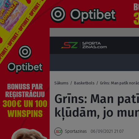
Sākums
/
Basketbols
/
Grīns: Man patīk norā
Grīns: Man pat
kļūdām, jo mu
Sportazinas
06/09/2021 21:07