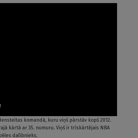
ldensteitas komandā, kuru viņš pārstāv kopš 2012.
ajā kārtā ar 35. numuru. Viņš ir trīskārtējais NBA
pēles dalībnieks.