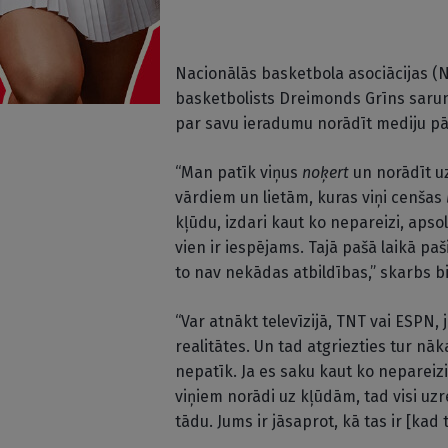
Nacionālās basketbola asociācijas (N
basketbolists Dreimonds Grīns sarun
par savu ieradumu norādīt mediju pā
“Man patīk viņus
noķert
un norādīt u
vārdiem un lietām, kuras viņi cenšas
kļūdu, izdari kaut ko nepareizi, apsol
vien ir iespējams. Tajā pašā laikā paši
to nav nekādas atbildības,” skarbs bi
“Var atnākt televīzijā, TNT vai ESPN, je
realitātes. Un tad atgriezties tur nā
nepatīk. Ja es saku kaut ko nepareizi
viņiem norādi uz kļūdām, tad visi uzrei
tādu. Jums ir jāsaprot, kā tas ir [kad t