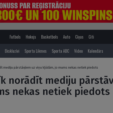
Futbols
Hokejs
Basketbols
Auto
Cīņas
Citi
Ekskluzīvi
Sporta Likmes
Sporta ABC
Video
Kalendārs
dīt mediju pārstāvjiem uz viņu kļūdām, jo mums nekas netiek piedots
īk norādīt mediju pārstāv
ms nekas netiek piedots