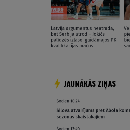
Latvija argumentus neatrada,
Ve
bet Serbija atrod – Jokičs
pi
palīdzēs izlasei gaidāmajos PK
bi
kvalifikācijas mačos
sa
JAUNĀKĀS ZIŅAS
Šodien 18:24
Šilova atvairījums pret Ābola kom
sezonas skaistākajiem
Šodien 17:40