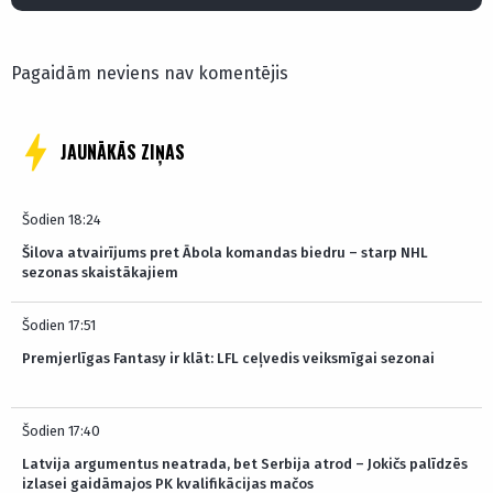
Pagaidām neviens nav komentējis
JAUNĀKĀS ZIŅAS
Šodien 18:24
Šilova atvairījums pret Ābola komandas biedru – starp NHL
sezonas skaistākajiem
Šodien 17:51
Premjerlīgas Fantasy ir klāt: LFL ceļvedis veiksmīgai sezonai
Šodien 17:40
Latvija argumentus neatrada, bet Serbija atrod – Jokičs palīdzēs
izlasei gaidāmajos PK kvalifikācijas mačos