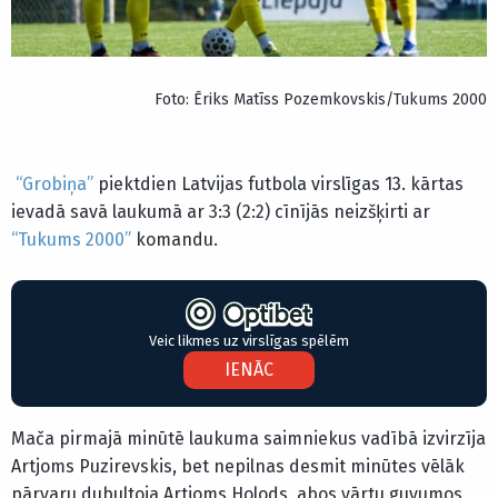
Foto: Ēriks Matīss Pozemkovskis/Tukums 2000
“Grobiņa”
piektdien Latvijas futbola virslīgas 13. kārtas
ievadā savā laukumā ar 3:3 (2:2) cīnījās neizšķirti ar
“Tukums 2000”
komandu.
Veic likmes uz virslīgas spēlēm
IENĀC
Mača pirmajā minūtē laukuma saimniekus vadībā izvirzīja
Artjoms Puzirevskis, bet nepilnas desmit minūtes vēlāk
pārvaru dubultoja Artjoms Holods, abos vārtu guvumos