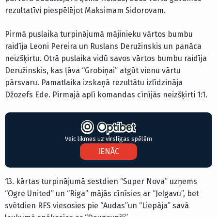
rezultatīvi piespēlējot Maksimam Sidorovam.
Pirmā puslaika turpinājumā mājinieku vārtos bumbu
raidīja Leoni Pereira un Ruslans Deružinskis un panāca
neizšķirtu. Otrā puslaika vidū savos vārtos bumbu raidīja
Deružinskis, kas ļāva “Grobiņai” atgūt vienu vārtu
pārsvaru. Pamatlaika izskaņā rezultātu izlīdzināja
Džozefs Ede. Pirmajā aplī komandas cīnījās neizšķirti 1:1.
Veic likmes uz virslīgas spēlēm
IENĀC
13. kārtas turpinājumā sestdien “Super Nova” uzņems
“Ogre United” un “Riga” mājās cīnīsies ar “Jelgavu”, bet
svētdien RFS viesosies pie “Audas”un “Liepāja” savā