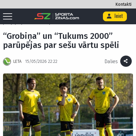
Kontakti
Ieiet
Sākums
/
Futbols
/
Futbola Virslīga
/
“Grobiņa” un “Tukums 2000”
parūpējas par sešu vārtu spēli
“Grobiņa” un “Tukums 2000”
parūpējas par sešu vārtu spēli
Dalies
LETA
15/05/2026 22:22