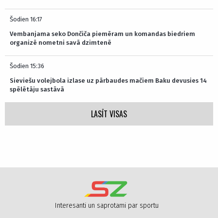
Šodien 16:17
Vembanjama seko Dončiča piemēram un komandas biedriem
organizē nometni savā dzimtenē
Šodien 15:36
Sieviešu volejbola izlase uz pārbaudes mačiem Baku devusies 14
spēlētāju sastāvā
LASĪT VISAS
Interesanti un saprotami par sportu