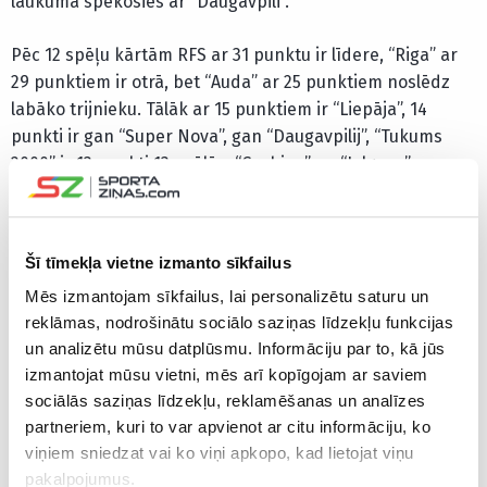
laukumā spēkosies ar “Daugavpili”.
Pēc 12 spēļu kārtām RFS ar 31 punktu ir līdere, “Riga” ar
29 punktiem ir otrā, bet “Auda” ar 25 punktiem noslēdz
labāko trijnieku. Tālāk ar 15 punktiem ir “Liepāja”, 14
punkti ir gan “Super Nova”, gan “Daugavpilij”, “Tukums
2000” ir 13 punkti 13 spēlēs, “Grobiņa” un “Jelgava”
iekrājušas pa 12 punktiem attiecīgi 13 un 12 spēlēs. Pēdējā
ar trīs punktiem ir “Ogre United”.
Šī tīmekļa vietne izmanto sīkfailus
Mēs izmantojam sīkfailus, lai personalizētu saturu un
Veic likmes uz virslīgas spēlēm
reklāmas, nodrošinātu sociālo saziņas līdzekļu funkcijas
IENĀC
un analizētu mūsu datplūsmu. Informāciju par to, kā jūs
izmantojat mūsu vietni, mēs arī kopīgojam ar saviem
sociālās saziņas līdzekļu, reklamēšanas un analīzes
CITAS ZIŅAS NO ŠĪS KATEGORIJAS
partneriem, kuri to var apvienot ar citu informāciju, ko
viņiem sniedzat vai ko viņi apkopo, kad lietojat viņu
pakalpojumus.