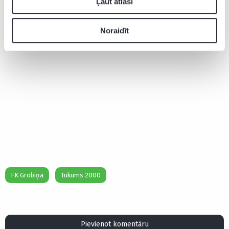
Ļaut atlasi
Noraidīt
FK Grobiņa
Tukums 2000
Pievienot komentāru