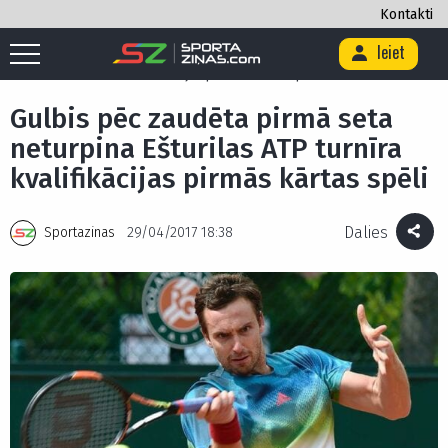
Kontakti
Ieiet
Sākums
/
Citi
/
Teniss
/
ATP
/
Gulbis pēc zaudēta pirmā seta neturpina
Ešturilas ATP turnīra kvalifikācijas pirmās kārtas spēli
Gulbis pēc zaudēta pirmā seta
neturpina Ešturilas ATP turnīra
kvalifikācijas pirmās kārtas spēli
Dalies
Sportazinas
29/04/2017 18:38