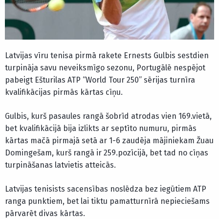
Latvijas vīru tenisa pirmā rakete Ernests Gulbis sestdien
turpināja savu neveiksmīgo sezonu, Portugālē nespējot
pabeigt Ešturilas ATP “World Tour 250” sērijas turnīra
kvalifikācijas pirmās kārtas cīņu.
Gulbis, kurš pasaules rangā šobrīd atrodas vien 169.vietā,
bet kvalifikācijā bija izlikts ar septīto numuru, pirmās
kārtas mačā pirmajā setā ar 1-6 zaudēja mājiniekam Žuau
Domingešam, kurš rangā ir 259.pozīcijā, bet tad no cīņas
turpināšanas latvietis atteicās.
Latvijas tenisists sacensības noslēdza bez iegūtiem ATP
ranga punktiem, bet lai tiktu pamatturnīrā nepieciešams
pārvarēt divas kārtas.