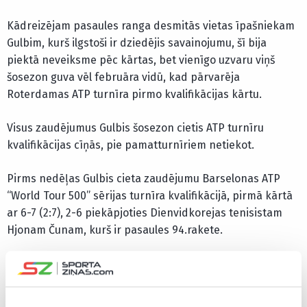
Kādreizējam pasaules ranga desmitās vietas īpašniekam
Gulbim, kurš ilgstoši ir dziedējis savainojumu, šī bija
piektā neveiksme pēc kārtas, bet vienīgo uzvaru viņš
šosezon guva vēl februāra vidū, kad pārvarēja
Roterdamas ATP turnīra pirmo kvalifikācijas kārtu.
Visus zaudējumus Gulbis šosezon cietis ATP turnīru
kvalifikācijas cīņās, pie pamatturnīriem netiekot.
Pirms nedēļas Gulbis cieta zaudējumu Barselonas ATP
“World Tour 500” sērijas turnīra kvalifikācijā, pirmā kārtā
ar 6-7 (2:7), 2-6 piekāpjoties Dienvidkorejas tenisistam
Hjonam Čunam, kurš ir pasaules 94.rakete.
CITAS ZIŅAS NO ŠĪS KATEGORIJAS