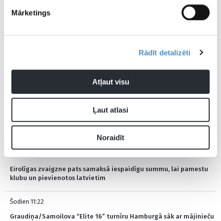
Pievienot komentāru
Mārketings
Pagaidām neviens nav komentējis
Rādīt detalizēti
JAUNĀKĀS ZIŅAS
Atļaut visu
Šodien 12:40
Ļaut atlasi
VALMIERA GLASS VIA dod iespēju Bertānu skolas absolventam
Noraidīt
Šodien 12:06
Eirolīgas zvaigzne pats samaksā iespaidīgu summu, lai pamestu
klubu un pievienotos latvietim
Šodien 11:22
Graudiņa/Samoilova “Elite 16” turnīru Hamburgā sāk ar mājinieču