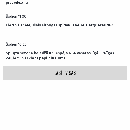
pieveikšanu
Šodien 11:00
Lietuvā spēlējušais Eirolīgas spīdeklis vēlreiz atgriežas NBA
Šodien 10:25
Spilgta sezona koledžā un iespēja NBA Vasaras līgā – “Rīgas
Zeļļiem” vēl viens papildinājums
LASĪT VISAS