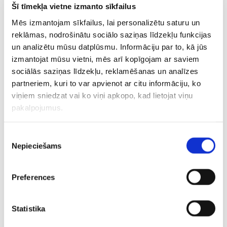
Šī tīmekļa vietne izmanto sīkfailus
Mēs izmantojam sīkfailus, lai personalizētu saturu un
reklāmas, nodrošinātu sociālo saziņas līdzekļu funkcijas
un analizētu mūsu datplūsmu. Informāciju par to, kā jūs
FOTO: Ostapenko
Veselības problēmas
Vimbldona
izmantojat mūsu vietni, mēs arī kopīgojam ar saviem
publicē nežēlīgās
vai briesmīgs
dubultspē
sociālās saziņas līdzekļu, reklamēšanas un analīzes
ziņas, ko saņēmusi
sniegums?
Ostapenk
partneriem, kuri to var apvienot ar citu informāciju, ko
pēc izstāšanās
Ostapenko
Arevalo s
viņiem sniedzat vai ko viņi apkopo, kad lietojat viņu
nepabeidz spēli
arī ASV at
Toronto turnīrā
čempionā
pakalpojumus.
Piekrišanas
Nepieciešams
izvēle
Preferences
ATP
Ernests Gulbis
Statistika