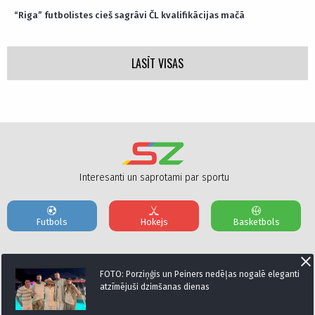
“Riga” futbolistes cieš sagrāvi ČL kvalifikācijas mačā
LASĪT VISAS
Interesanti un saprotami par sportu
Futbols
Hokejs
Basketbols
Par mums
Reklāmas Parametri
Kontakti
FOTO: Porziņģis un Peiners nedēļas nogalē eleganti
atzīmējuši dzimšanas dienas
Seko mums: