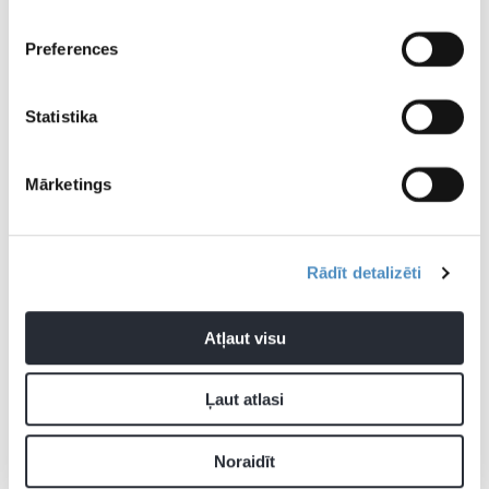
izmantot mājas
uzspēlējuš
laukuma priekšrocību
uzbrucējs
Preferences
Statistika
Mārketings
Vladislavs Gutkovsis
Rādīt detalizēti
Pievienot komentāru
Atļaut visu
Ļaut atlasi
Pagaidām neviens nav komentējis
Noraidīt
JAUNĀKĀS ZIŅAS