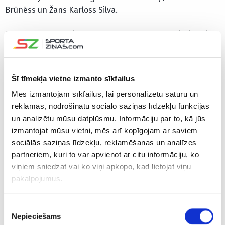
Brūnēss un Žans Karloss Silva.
“Arka” ar 36 punktiem 34 spēlēs turnīra tabulā ierindojās
17. pozīcijā 18 komandu konkurencē, nesaglabājot vietu
Polijas augstākajā līgā. Pozīciju augstāk bija savainotā
Alvja Jaunzema pārstāvētā Gdaņskas “Lechia”, kas arī
Šī tīmekļa vietne izmanto sīkfailus
nesaglabāja vietu ekstraklasē.
Mēs izmantojam sīkfailus, lai personalizētu saturu un
reklāmas, nodrošinātu sociālo saziņas līdzekļu funkcijas
CITAS ZIŅAS NO ŠĪS KATEGORIJAS
un analizētu mūsu datplūsmu. Informāciju par to, kā jūs
izmantojat mūsu vietni, mēs arī kopīgojam ar saviem
EKSKLUZĪVI
sociālās saziņas līdzekļu, reklamēšanas un analīzes
partneriem, kuri to var apvienot ar citu informāciju, ko
viņiem sniedzat vai ko viņi apkopo, kad lietojat viņu
pakalpojumus.
“Riga FC” pret “Győri
“Riga” futbolistes cieš
Jūlija labā
Piekrišanas
ETO”: uzbrukuma
sagrāvi ČL
spēlētājs 
Nepieciešams
jauda var palīdzēt
kvalifikācijas mačā
divās ko
izvēle