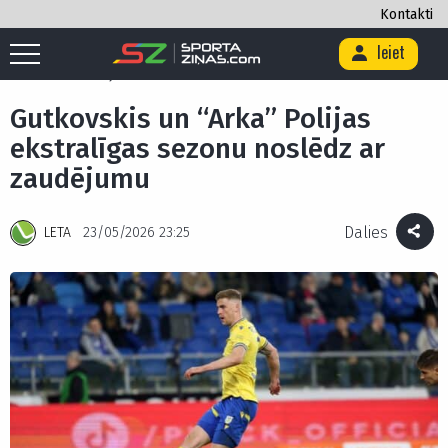
Kontakti
Ieiet
Sākums
/
Futbols
/
Gutkovskis un “Arka” Polijas ekstralīgas sezonu
noslēdz ar zaudējumu
Gutkovskis un “Arka” Polijas
ekstralīgas sezonu noslēdz ar
zaudējumu
Dalies
LETA
23/05/2026 23:25