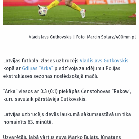
Vladislavs Gutkovskis | Foto: Marcin Solarz/400mm.pl
Latvijas futbola izlases uzbrucējs
Vladislavs Gutkovskis
kopā ar
Gdiņas “Arka”
piedzīvoja zaudējumu Polijas
ekstraklases sezonas noslēdzošajā mačā.
“Arka” viesos ar 0:3 (0:1) piekāpās Čenstohovas “Rakow”,
kuru savulaik pārstāvēja Gutkovskis.
Latvijas uzbrucējs devās laukumā sākumsastāvā un tika
nomainīts 63. minūtē.
Uzvarētāju labā vārtus guva Marko Bulats, Jūnatans