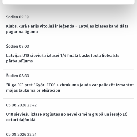
Šodien 09:39
Klubs, kurā Harijs Vītoliņš ir leģenda – Latvijas izlases kandidāts
pagarina līgumu
Šodien 09:03
Latvijas U18 sieviešu izlasei 1/4 finālā basketbola lielvalsts
pārbaudījums
Šodien 08:33
“Riga FC” pret “Győri ETO”: uzbrukuma jauda var palīdzēt izmantot
mājas laukuma priekšrocību
05.08.2026 23:42
U18 sieviešu izlase atgūstas no neveiksmēm grupā un iesoļo EČ
ceturtdaļfinālā
05.08.2026 22:24