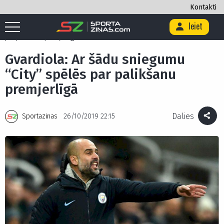
Kontakti
Ieiet
Sākums
/
Futbols
/
Anglija
/
Gvardiola: Ar šādu sniegumu “City” spēlēs
par palikšanu premjerlīgā
Gvardiola: Ar šādu sniegumu
“City” spēlēs par palikšanu
premjerlīgā
Dalies
Sportazinas
26/10/2019 22:15