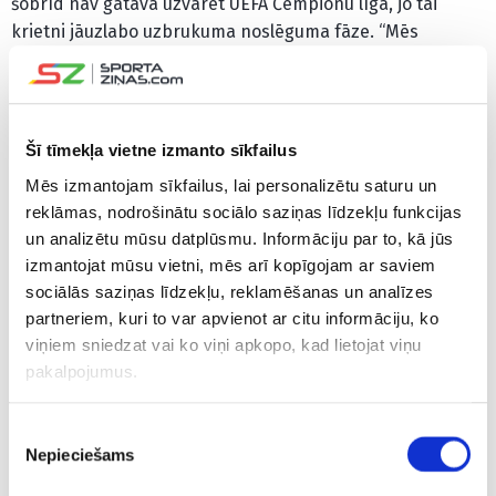
šobrīd nav gatava uzvarēt UEFA Čempionu līgā, jo tai
krietni jāuzlabo uzbrukuma noslēguma fāze. “Mēs
izniekojam daudzas iespējas gūt vārtus pretinieku
laukuma pusē, kad mums jābūt aukstasinīgākiem. Kad
cilvēki runā par Čempionu līgu, kā mūsu mērķi, domāju,
ka neesam gatavi,” sacīja 48 gadus vecais spāņu
Šī tīmekļa vietne izmanto sīkfailus
speciālists.
Mēs izmantojam sīkfailus, lai personalizētu saturu un
reklāmas, nodrošinātu sociālo saziņas līdzekļu funkcijas
CITAS ZIŅAS NO ŠĪS KATEGORIJAS
un analizētu mūsu datplūsmu. Informāciju par to, kā jūs
izmantojat mūsu vietni, mēs arī kopīgojam ar saviem
sociālās saziņas līdzekļu, reklamēšanas un analīzes
partneriem, kuri to var apvienot ar citu informāciju, ko
viņiem sniedzat vai ko viņi apkopo, kad lietojat viņu
pakalpojumus.
Baumām pielikts
“Riga” izmanto
RFS ielaiž
Piekrišanas
punkts – Brazīlijas
pretinieku dāvanu un
puslaikie
Nepieciešams
izvēle
uzbrucējs paraksta
“Skonto” stadionā
iekrāj vai
ilgtermiņa līgumu ar
nosargā uzvaru KL
deficītu