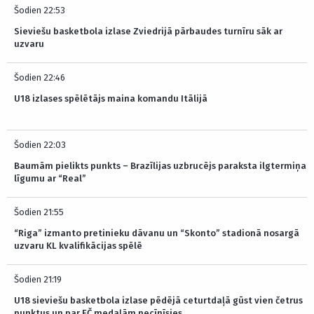
Šodien 22:53
Sieviešu basketbola izlase Zviedrijā pārbaudes turnīru sāk ar
uzvaru
Šodien 22:46
U18 izlases spēlētājs maina komandu Itālijā
Šodien 22:03
Baumām pielikts punkts – Brazīlijas uzbrucējs paraksta ilgtermiņa
līgumu ar “Real”
Šodien 21:55
“Riga” izmanto pretinieku dāvanu un “Skonto” stadionā nosargā
uzvaru KL kvalifikācijas spēlē
Šodien 21:19
U18 sieviešu basketbola izlase pēdējā ceturtdaļā gūst vien četrus
punktus un par EČ medaļām necīnīsies