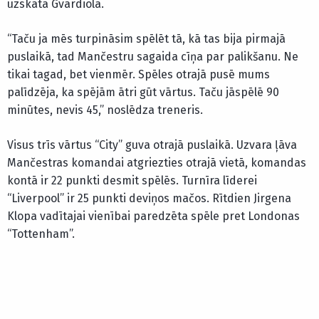
uzskata Gvardiola.
“Taču ja mēs turpināsim spēlēt tā, kā tas bija pirmajā
puslaikā, tad Mančestru sagaida cīņa par palikšanu. Ne
tikai tagad, bet vienmēr. Spēles otrajā pusē mums
palīdzēja, ka spējām ātri gūt vārtus. Taču jāspēlē 90
minūtes, nevis 45,” noslēdza treneris.
Visus trīs vārtus “City” guva otrajā puslaikā. Uzvara ļāva
Mančestras komandai atgriezties otrajā vietā, komandas
kontā ir 22 punkti desmit spēlēs. Turnīra līderei
“Liverpool” ir 25 punkti deviņos mačos. Rītdien Jirgena
Klopa vadītajai vienībai paredzēta spēle pret Londonas
“Tottenham”.