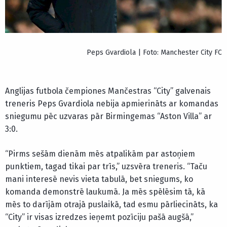
Peps Gvardiola | Foto: Manchester City FC
Anglijas futbola čempiones Mančestras “City” galvenais
treneris Peps Gvardiola nebija apmierināts ar komandas
sniegumu pēc uzvaras pār Birmingemas “Aston Villa” ar
3:0.
“Pirms sešām dienām mēs atpalikām par astoņiem
punktiem, tagad tikai par trīs,” uzsvēra treneris. “Taču
mani interesē nevis vieta tabulā, bet sniegums, ko
komanda demonstrē laukumā. Ja mēs spēlēsim tā, kā
mēs to darījām otrajā puslaikā, tad esmu pārliecināts, ka
“City” ir visas izredzes ieņemt pozīciju pašā augšā,”