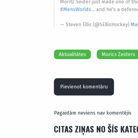
Moritz Seider just made one of the
#MensWorlds
… and he's a defen
— Steven Ellis (@SEllisHockey)
May
Aktualitātes
Morics Zeiders
Pievienot komentāru
Pagaidām neviens nav komentējis
CITAS ZIŅAS NO ŠĪS KAT