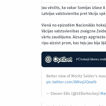
Jau vēstīts, ka vakar Somijas izlase A
Latvijas valstsvienība pret Vāciju spēk
Vienā no epizodēm Nacionālās hokeja
Vācijas valstsvienības zvaigzne Zei
vārtu zaudējuma. Aizsargs apgriezās 
ripu aizsist prom, kas teju jau bija šķē
PČ hokejā likmes mekl
Better view of Moritz Seider's ma
pic.twitter.com/AW4qUQxwIb
— Steven Ellis (@SEllisHockey)
May