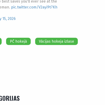
 best saves you'll ever see at the
seman.
pic.twitter.com/V2ayi9t7Kh
 15, 2026
PČ hokejā
Vācijas hokeja izlase
EGORIJAS