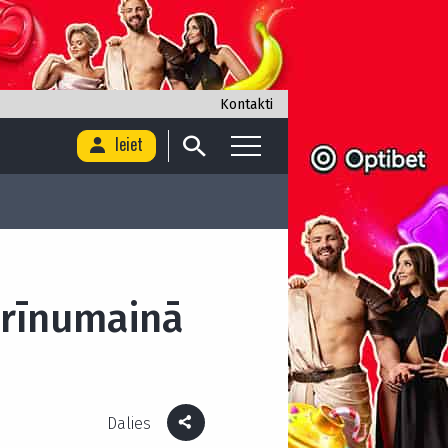
Kontakti
Ieiet
brīnumainā
Dalies