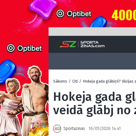
Sākums
/
Citi
/
Hokeja gada glābiņš? Vācijas 
Hokeja gada gl
veidā glābj no
Sportazinas
16/05/2026 14:41