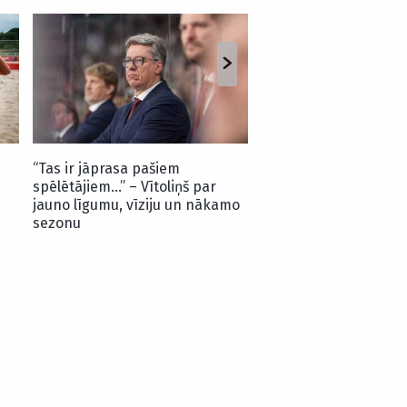
Bedrītis/Rinkevičs iz
uzvaru Hamburgas “El
pamatturnīrā
“Tas ir jāprasa pašiem
spēlētājiem…” – Vītoliņš par
jauno līgumu, vīziju un nākamo
sezonu