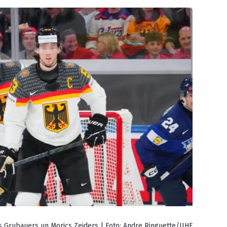
ps Grubauers un Morics Zeiders | Foto: Andre Ringuette/IIHF