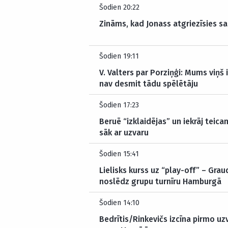
Šodien 20:22
Zināms, kad Jonass atgriezīsies sa
Šodien 19:11
V. Valters par Porziņģi: Mums viņš
nav desmit tādu spēlētāju
Šodien 17:23
Beruē “izklaidējas” un iekrāj teica
sāk ar uzvaru
Šodien 15:41
Lielisks kurss uz “play-off” – Gr
noslēdz grupu turnīru Hamburgā
Šodien 14:10
Bedrītis/Rinkevičs izcīna pirmo u