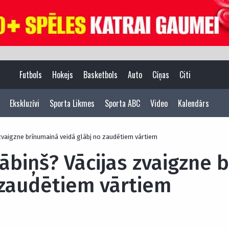
Futbols
Hokejs
Basketbols
Auto
Cīņas
Citi
Ekskluzīvi
Sporta Likmes
Sporta ABC
Video
Kalendārs
zvaigzne brīnumainā veidā glābj no zaudētiem vārtiem
ābiņš? Vācijas zvaigzne 
 zaudētiem vārtiem