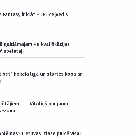
 Fantasy ir klāt – LFL ceļvedis
vā gaidāmajam PK kvalifikācijas
A spēlētāji
ibet” hokeja līgā un startēs kopā ar
m
lētājiem…” – Vītoliņš par jauno
 sezonu
oblēmas? Lietuvas izlase pulcē visai