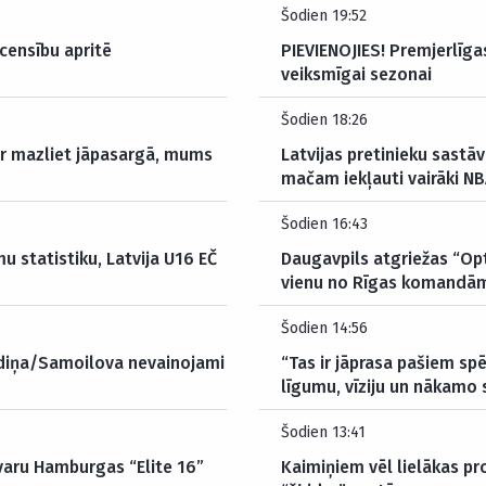
Šodien 19:52
censību apritē
PIEVIENOJIES! Premjerlīgas
veiksmīgai sezonai
Šodien 18:26
 ir mazliet jāpasargā, mums
Latvijas pretinieku sastā
mačam iekļauti vairāki NB
Šodien 16:43
mu statistiku, Latvija U16 EČ
Daugavpils atgriežas “Opt
vienu no Rīgas komandā
Šodien 14:56
audiņa/Samoilova nevainojami
“Tas ir jāprasa pašiem spē
līgumu, vīziju un nākamo
Šodien 13:41
zvaru Hamburgas “Elite 16”
Kaimiņiem vēl lielākas pr