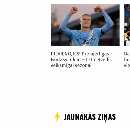
PIEVIENOJIES! Premjerlīgas
Da
Fantasy ir klāt – LFL ceļvedis
ho
veiksmīgai sezonai
vi
JAUNĀKĀS ZIŅAS