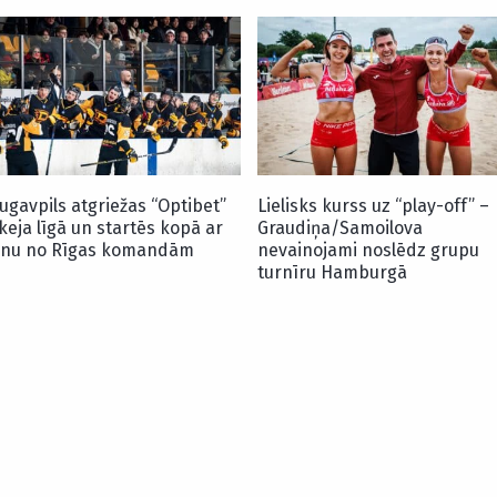
ugavpils atgriežas “Optibet”
Lielisks kurss uz “play-off” –
keja līgā un startēs kopā ar
Graudiņa/Samoilova
enu no Rīgas komandām
nevainojami noslēdz grupu
turnīru Hamburgā