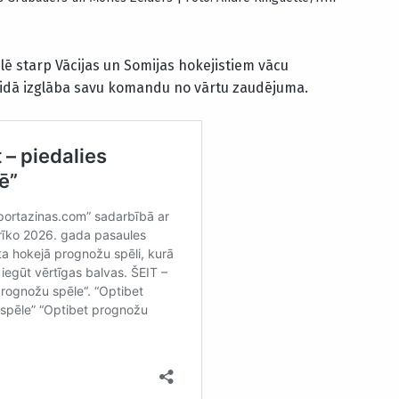
lē starp Vācijas un Somijas hokejistiem vācu
idā izglāba savu komandu no vārtu zaudējuma.