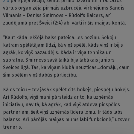
2:0
pārspēja Vāciju, svinot pirmo uzvaru turnīrā. Otros
vārtus organizēja pirmais uzbrucēju virknējums Sandis
Vilmanis – Deniss Smirnovs – Rūdolfs Balcers, arī
zaudējumā pret Šveici (2:4) abi vārti ir šīs maiņas kontā.
“Kaut kāda iekšējā balss pateica…es nezinu. Sekoju
katram spēlētājam līdzi, kā viņš spēlē, kāds viņš ir bijis
agrāk, ko viņš pazaudējis. Kāda ir viņa tehnika un
sapratne. Smirnovs savā laikā bija labākais juniors
Šveices līgā. Tas, ka viņam klubā neuzticas…domāju, caur
šim spēlēm viņš dabūs pārliecību.
Kā es teicu – tev jāsāk spēlēt cits hokejs, piespēļu hokejs.
Arī Rūdolfs, viņš mani pārsteidz ar to, ka uzņēmās
iniciatīvu, nav tā, kā agrāk, kad viņš atdeva piespēles
partneriem, šeit viņš uzņēmās līdera lomu. Ir tāds labs
balanss. Arī pārējās maiņas mums labi funkcionē,” uzsver
treneris.