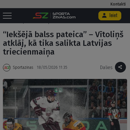
Kontakti
Ieiet
Sākums
/
Ekskluzīvi
/
“Iekšējā balss pateica” – Vītoliņš atklāj, kā tika
salikta Latvijas triecienmaiņa
“Iekšējā balss pateica” – Vītoliņš
atklāj, kā tika salikta Latvijas
triecienmaiņa
Dalies
Sportazinas
18/05/2026 11:35