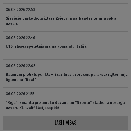
06.08.2026 22:53
Sieviešu basketbola izlase Zviedrijā pārbaudes turnīru sāk ar
uzvaru
06.08.2026 22:46
U18 izlases spēlētājs maina komandu Itālijā
06.08.2026 22:03
Baumām pielikts punkts – Brazīlijas uzbrucējs paraksta ilgtermiņa
līgumu ar “Real”
06.08.2026 21:55
“Riga” izmanto pretinieku dāvanu un “Skonto” stadionā nosargā
uzvaru KL kvalifikācijas spēlē
LASĪT VISAS