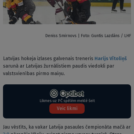
Deniss Smirnovs | Foto: Guntis Lazdāns / LHF
Latvijas hokeja izlases galvenais treneris
Harijs Vītoliņš
sarunā ar Latvijas žurnālistiem paudis viedokli par
valstsvienības pirmo maiņu.
Likmes uz PČ spēlēm meklē šeit
Veic likmi
Jau vēstīts, ka vakar Latvija pasaules čempionāta mačā ar