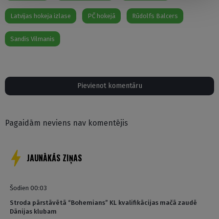
Latvijas hokeja izlase
PČ hokejā
Rūdolfs Balcers
Sandis Vilmanis
Pievienot komentāru
Pagaidām neviens nav komentējis
JAUNĀKĀS ZIŅAS
Šodien 00:03
Stroda pārstāvētā “Bohemians” KL kvalifikācijas mačā zaudē
Dānijas klubam