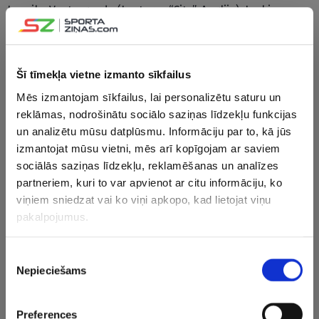
Janniks Vestergords (Lesteras “City”, Anglija), Joakims
Andersens (Londonas “Crystal Palace”, Anglija), Joakims
Mēle (“Wolfsburg”, Vācija), Rasmuss Nisens Kristensens
(“AS Roma”, Itālija), Simons Kjērs (“AC Milan”, Itālija),
Šī tīmekļa vietne izmanto sīkfailus
Viktors Kristiansens (“Bologna”, Itālija), Viktors Nelsons
Mēs izmantojam sīkfailus, lai personalizētu saturu un
(Stambulas “Galatasaray”, Turcija);
reklāmas, nodrošinātu sociālo saziņas līdzekļu funkcijas
un analizētu mūsu datplūsmu. Informāciju par to, kā jūs
Pussargi:
Kristians Ēriksens (Mančestras “United”,
izmantojat mūsu vietni, mēs arī kopīgojam ar saviem
Anglija), Matīass Jensens, Kristians Nergords, Mikels
sociālās saziņas līdzekļu, reklamēšanas un analīzes
Damsgords (visi – “Brentford”, Anglija), Mortens
partneriem, kuri to var apvienot ar citu informāciju, ko
Hjulmands (Lisabonas “Benfica”, Dānija), Pjērs Emīls
viņiem sniedzat vai ko viņi apkopo, kad lietojat viņu
Hojbjergs (Totenhemas “Hotspur”, Anglija), Tomass
pakalpojumus.
Delanijs (“Anderlecht”, Beļģija);
Piekrišanas
Uzbrucēji:
Anderss Dreijers, Kaspers Dolbergs (abi
Nepieciešams
izvēle
-“Anderlecht”, Beļģija), Andrēass Skovs Olsens (“Club
Brugge”, Beļģija), Jakobs Brūns-Larsens (“Burnley”,
Anglija), Jonass Olders Vinds (“Wolfsburg”, Vācija),
Preferences