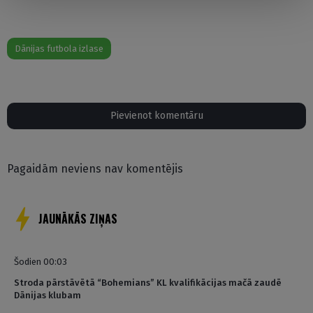
Dānijas futbola izlase
Pievienot komentāru
Pagaidām neviens nav komentējis
JAUNĀKĀS ZIŅAS
Šodien 00:03
Stroda pārstāvētā “Bohemians” KL kvalifikācijas mačā zaudē
Dānijas klubam