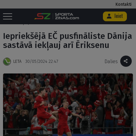
Kontakti
Ieiet
Sākums
/
Futbols
/
Euro 2024
/
Iepriekšējā EČ pusfināliste Dānija
sastāvā iekļauj arī Ēriksenu
Iepriekšējā EČ pusfināliste Dānija
sastāvā iekļauj arī Ēriksenu
Dalies
LETA
30/05/2024 22:47