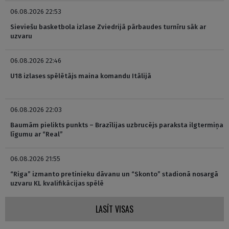
06.08.2026 22:53
Sieviešu basketbola izlase Zviedrijā pārbaudes turnīru sāk ar
uzvaru
06.08.2026 22:46
U18 izlases spēlētājs maina komandu Itālijā
06.08.2026 22:03
Baumām pielikts punkts – Brazīlijas uzbrucējs paraksta ilgtermiņa
līgumu ar “Real”
06.08.2026 21:55
“Riga” izmanto pretinieku dāvanu un “Skonto” stadionā nosargā
uzvaru KL kvalifikācijas spēlē
LASĪT VISAS