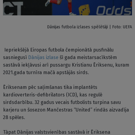
Dānijas futbola izlases spēlētāji | Foto: UEFA
Iepriekšējā Eiropas futbola čempionātā pusfinālu
sasniegusī
Dānijas izlase
šī gada meistarsacīkstēm
sastāvā iekļāvusi arī pussargu Kristianu Ēriksenu, kuram
2021.gada turnīra mačā apstājās sirds.
Ēriksenam pēc saļimšanas tika implantēts
kardioverteris-defibrilators (ICD), kas regulē
sirdsdarbību. 32 gadus vecais futbolists turpina savu
karjeru un šosezon Mančestras “United” rindās aizvadīja
28 spēles.
Tāpat Dānijas valstsvienības sastāvā ir Ēriksena