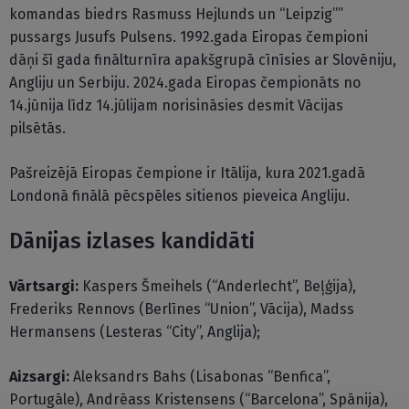
komandas biedrs Rasmuss Hejlunds un “Leipzig””
pussargs Jusufs Pulsens. 1992.gada Eiropas čempioni
dāņi šī gada finālturnīra apakšgrupā cīnīsies ar Slovēniju,
Angliju un Serbiju. 2024.gada Eiropas čempionāts no
14.jūnija līdz 14.jūlijam norisināsies desmit Vācijas
pilsētās.
Pašreizējā Eiropas čempione ir Itālija, kura 2021.gadā
Londonā finālā pēcspēles sitienos pieveica Angliju.
Dānijas izlases kandidāti
Vārtsargi:
Kaspers Šmeihels (“Anderlecht”, Beļģija),
Frederiks Rennovs (Berlīnes “Union”, Vācija), Madss
Hermansens (Lesteras “City”, Anglija);
Aizsargi:
Aleksandrs Bahs (Lisabonas “Benfica”,
Portugāle), Andrēass Kristensens (“Barcelona”, Spānija),