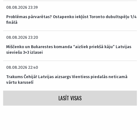
08.08.2026 23:39
Problēmas pārvarētas? Ostapenko iekļūst Toronto dubultspēļu 1/4
finālā
08.08.2026 23:20
Miščenko un Bukarestes komanda “aizliek priekšā kāju” Latvijas
sieviešu 3×3 izlasei
08.08.2026 22:40
Trakums Čehijā! Latvijas aizsargs Vientiess piedalās neticamā
vārtu karuselī
LASĪT VISAS