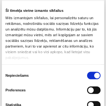
CITAS ZIŅAS NO ŠĪS KATEGORIJAS
Šī tīmekļa vietne izmanto sīkfailus
Mēs izmantojam sīkfailus, lai personalizētu saturu un
reklāmas, nodrošinātu sociālo saziņas līdzekļu funkcijas
un analizētu mūsu datplūsmu. Informāciju par to, kā jūs
izmantojat mūsu vietni, mēs arī kopīgojam ar saviem
Problēmas
Lieliskā formā esošie
Latvijas v
sociālās saziņas līdzekļu, reklamēšanas un analīzes
pārvarētas?
Pļaviņš/Fokerots
zaudē arī 
partneriem, kuri to var apvienot ar citu informāciju, ko
Ostapenko iekļūst
sasniedz Hamburgas
pārbaudes
viņiem sniedzat vai ko viņi apkopo, kad lietojat viņu
Toronto dubultspēļu
turnīra pusfinālu
Azerbaid
pakalpojumus.
1/4 finālā
Piekrišanas
Nepieciešams
izvēle
Preferences
Aktualitātes
Elīna Ieva Bota
Statistika