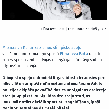
Elīna Ieva Bota | Foto: Toms Kalniņš / LOK
Milānas un Kortīnas ziemas olimpisko spēļu
vicečempione kamaniņu sportā
Elīna Ieva Bota
un citi
renes sporta veidu Latvijas delegācijas pārstāvji šodien
atgriezīsies Latvijā.
Olimpisko spēļu dalībnieki Rīgas lidostā ieradīsies pēc
plkst. 18 un ar īpaši noformētām automašīnām Valsts
policijas ekipāžu pavadībā dosies uz Siguldas dzelzceļa
staciju. Ap plkst. 20 Siguldas dzelzceļa stacijas
laukumā notiks oficiālā sportistu sagaidīšana, īpaši
godinot Botu viņas dzimtajā pilsētā.