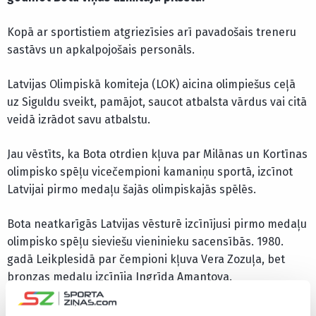
Kopā ar sportistiem atgriezīsies arī pavadošais treneru
sastāvs un apkalpojošais personāls.
Latvijas Olimpiskā komiteja (LOK) aicina olimpiešus ceļā
uz Siguldu sveikt, pamājot, saucot atbalsta vārdus vai citā
veidā izrādot savu atbalstu.
Jau vēstīts, ka Bota otrdien kļuva par Milānas un Kortīnas
olimpisko spēļu vicečempioni kamaniņu sportā, izcīnot
Latvijai pirmo medaļu šajās olimpiskajās spēlēs.
Bota neatkarīgās Latvijas vēsturē izcīnījusi pirmo medaļu
olimpisko spēļu sieviešu vieninieku sacensībās. 1980.
gadā Leikplesidā par čempioni kļuva Vera Zozuļa, bet
bronzas medaļu izcīnīja Ingrīda Amantova.