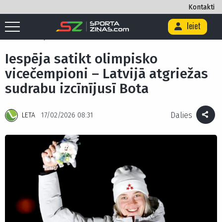
Kontakti
Ieiet
Sākums
/
Citi
/
Iespēja satikt olimpisko vicečempioni – Latvijā atgriežas
sudrabu izcīnījusī Bota
Iespēja satikt olimpisko
vicečempioni – Latvijā atgriežas
sudrabu izcīnījusī Bota
Dalies
LETA
17/02/2026 08:31