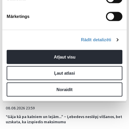
Mārketings
Pievienot komentāru
Rādīt detalizēti
Pagaidām neviens nav komentējis
Atļaut visu
JAUNĀKĀS ZIŅAS
Ļaut atlasi
Šodien 07:14
Noraidīt
Vai grupu turnīru izdosies noslēgt bez zaudējumiem? Latvijai
trešā spēle U16 EČ
08.08.2026 23:59
“Gāja kā pa kalniem un lejām…” – Ļebedevs neslēpj vilšanos, bet
uzskata, ka izspiedis maksimumu