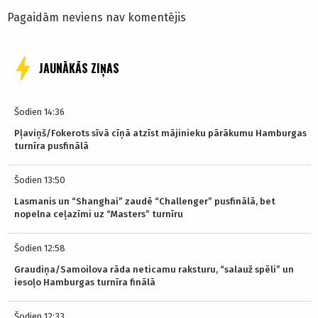
Pagaidām neviens nav komentējis
JAUNĀKĀS ZIŅAS
Šodien 14:36
Pļaviņš/Fokerots sīvā cīņā atzīst mājinieku pārākumu Hamburgas
turnīra pusfinālā
Šodien 13:50
Lasmanis un “Shanghai” zaudē “Challenger” pusfinālā, bet
nopelna ceļazīmi uz “Masters” turnīru
Šodien 12:58
Graudiņa/Samoilova rāda neticamu raksturu, “salauž spēli” un
iesoļo Hamburgas turnīra finālā
Šodien 12:33