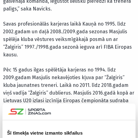
galvenajā komandā, iegūstot lielisku pieredzi kā trenera
palīgs,” saka Navicks.
Savas profesionālās karjeras laikā Kauņā no 1995. līdz
2002.gadam un daļā 2008./2009.gada sezonas Masjulis
spēlēja kluba vēstures veiksmīgākajā posmā un ar
“Žalgiris” 1997./1998.gada sezonā ieguva arī FIBA Eiropas
kausu.
Pēc 15 gadus ilgas spēlētāja karjeras no 1994. līdz
2009.gadam Masjulis nekavējoties kļuva par “Žalgiris”
kluba jaunatnes treneri. Laikā no 2011. līdz 2018.gadam
viņš vadīja “Žalgiris” dublierus. Masjulis 2016.gadā kopā ar
Lietuvas U20 izlasi izcīnīja Eiropas čempionāta sudraba
medaļu.
2018.gada vasarā kluba toreizējais galvenais treneris
Jasikevičs uzaicināja Masjuli pievienoties “Žalgiris” vīriešu
Šī tīmekļa vietne izmanto sīkfailus