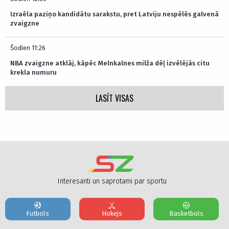
Izraēla paziņo kandidātu sarakstu, pret Latviju nespēlēs galvenā
zvaigzne
Šodien 11:26
NBA zvaigzne atklāj, kāpēc Melnkalnes milža dēļ izvēlējās citu
krekla numuru
LASĪT VISAS
Interesanti un saprotami par sportu
Futbols
Hokejs
Basketbols