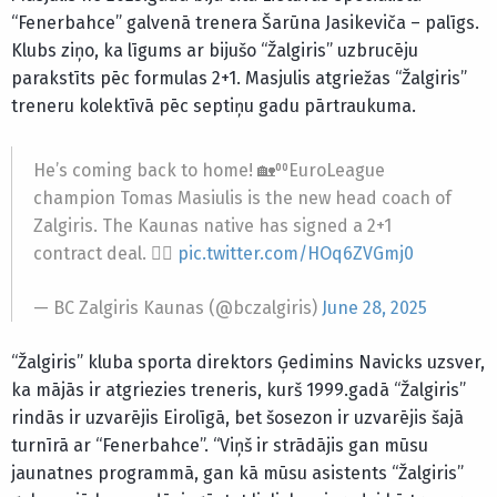
“Fenerbahce” galvenā trenera Šarūna Jasikeviča – palīgs.
Klubs ziņo, ka līgums ar bijušo “Žalgiris” uzbrucēju
parakstīts pēc formulas 2+1. Masjulis atgriežas “Žalgiris”
treneru kolektīvā pēc septiņu gadu pārtraukuma.
He’s coming back to home! 🏡⁰⁰EuroLeague
champion Tomas Masiulis is the new head coach of
Zalgiris. The Kaunas native has signed a 2+1
contract deal. ✍🏼
pic.twitter.com/HOq6ZVGmj0
— BC Zalgiris Kaunas (@bczalgiris)
June 28, 2025
“Žalgiris” kluba sporta direktors Ģedimins Navicks uzsver,
ka mājās ir atgriezies treneris, kurš 1999.gadā “Žalgiris”
rindās ir uzvarējis Eirolīgā, bet šosezon ir uzvarējis šajā
turnīrā ar “Fenerbahce”. “Viņš ir strādājis gan mūsu
jaunatnes programmā, gan kā mūsu asistents “Žalgiris”