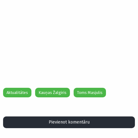
Aktualitātes
Kauņas Žalgiris
Toms Masjulis
Pievienot komentāru