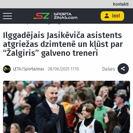
Kontakti
Ieiet
Sākums
/
Basketbols
/
Ilggadējais Jasikēviča asistents atgriežas
dzimtenē un kļūst par “Žalgiris” galveno treneri
Ilggadējais Jasikēviča asistents
atgriežas dzimtenē un kļūst par
“Žalgiris” galveno treneri
Dalies
LETA/Sportazinas
28/06/2025 17:10