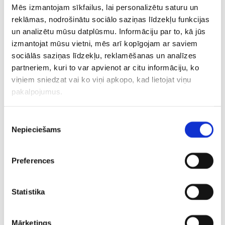
komandas treneru kolektīvam. Pēc divu sezonu darba
Mēs izmantojam sīkfailus, lai personalizētu saturu un
Kauņā Masjulis trīs sezonas Jasikeviča vadībā strādāja
reklāmas, nodrošinātu sociālo saziņas līdzekļu funkcijas
“Barcelona”, bet pēdējās divas – “Fenerbahce”. Šosezon
un analizētu mūsu datplūsmu. Informāciju par to, kā jūs
Turcijas klubs uzvarēja arī Turcijas čempionātā un ieguva
izmantojat mūsu vietni, mēs arī kopīgojam ar saviem
Turcijas kausu.
sociālās saziņas līdzekļu, reklamēšanas un analīzes
partneriem, kuri to var apvienot ar citu informāciju, ko
“Žalgiris” ziņo, ka atjaunotajam treneru kolektīvam
viņiem sniedzat vai ko viņi apkopo, kad lietojat viņu
pievienosies arī Mants Šerņus, kurš tikko otro reizi
pakalpojumus.
karjerā tika nosaukts par Lietuvas līgas sezonas labāko
treneri. Kopā ar Jonavas “CBet” Šerņus sasniedza līgas
Piekrišanas
pusfinālu. Pirmoreiz šādu atzinību Šerņus izpelnījās
Nepieciešams
izvēle
2020./2021.gada sezonā.
Preferences
CITAS ZIŅAS NO ŠĪS KATEGORIJAS
Statistika
Mārketings