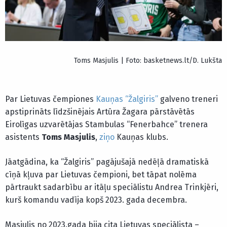
Toms Masjulis | Foto: basketnews.lt/D. Lukšta
Par Lietuvas čempiones
Kauņas “Žalgiris”
galveno treneri
apstiprināts līdzšinējais Artūra Žagara pārstāvētās
Eirolīgas uzvarētājas Stambulas “Fenerbahce” trenera
asistents
Toms Masjulis
,
ziņo
Kauņas klubs.
Jāatgādina, ka “Žalgiris” pagājušajā nedēļā dramatiskā
cīņā kļuva par Lietuvas čempioni, bet tāpat nolēma
pārtraukt sadarbību ar itāļu speciālistu Andrea Trinkjēri,
kurš komandu vadīja kopš 2023. gada decembra.
Masjulis no 2023.gada bija cita Lietuvas speciālista –