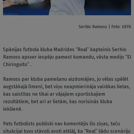
Serhio Ramoss | Foto: UEFA
Spānijas futbola kluba Madrides “Real” kapteinis Serhio
Ramoss apsver iespēju pamest komandu, vēsta medijs “El
Chiringuito” .
Ramoss par kluba pamešanu aizdomājies, jo vēlas spēlēt
augstākajā līmenī, bet viņu neapmierināja vairākas lietas,
kas saistītas ne tikai ar vājajiem sportiskajiem
rezultātiem, bet arī ar lietām, kas norisinās kluba
iekšienē.
Pats futbolists publiski nav komentējis šīs ziņas, taču
situācijai tuvu stāvoši avoti atklāj, ka “Real” šādu scenāriju