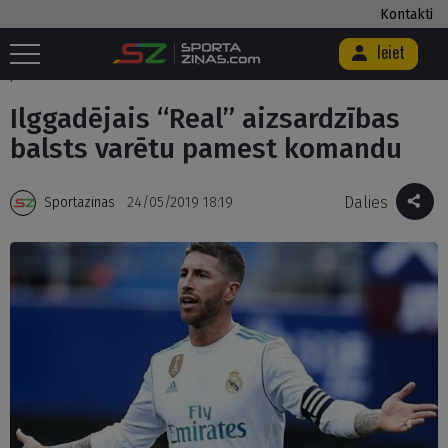
Kontakti
Ieiet
Sākums
/
Futbols
/
Ilggadējais “Real” aizsardzības balsts varētu
pamest komandu
Ilggadējais “Real” aizsardzības
balsts varētu pamest komandu
Dalies
Sportazinas
24/05/2019 18:19