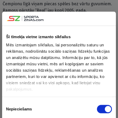
Čempionu līgā viņam piecas spēles bez vārtu guvumiem.
Ramoss pārstāv “Real” jau kopš 2005. gada.
Tikmēr jau iepriekš minētā “United” kluba vadība aktīvi
kontaktējas ar cita Madrides kluba “Atletico” uzbrukuma
līderi francūzi Antuānu Grīzmanu.
Šī tīmekļa vietne izmanto sīkfailus
Mēs izmantojam sīkfailus, lai personalizētu saturu un
Kā vēsta Lielbritānijas medijs “The Independent”,
reklāmas, nodrošinātu sociālo saziņas līdzekļu funkcijas
Grīzmana pārstāvji apsver iespēju, ka uzbrucējs varētu
un analizētu mūsu datplūsmu. Informāciju par to, kā jūs
pārcelties uz Angliju, jo šobrīd ir ļoti neskaidra situācija
izmantojat mūsu vietni, mēs arī kopīgojam ar saviem
sarunās ar “Barcelona” vadību. Tieši Barselonas klubs
sociālās saziņas līdzekļu, reklamēšanas un analīzes
iepriekš tika minēts kā reālākais variants, kur francūzis
partneriem, kuri to var apvienot ar citu informāciju, ko
varētu turpināt karjeru.
viņiem sniedzat vai ko viņi apkopo, kad lietojat viņu
pakalpojumus.
Potenciālā izpirkuma summa varētu būt 120 miljoni eiro.
Kā zināms, Grīzmans jau iepriekš publiski paziņoja, ka
Piekrišanas
šovasar pametīs “Atletico”, jo vēlas jaunus izaicinājumus.
Nepieciešams
izvēle