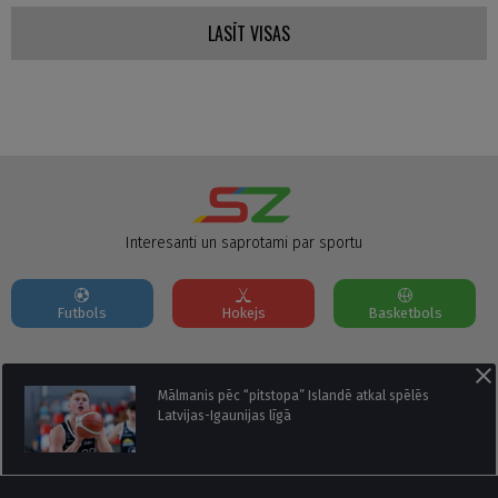
LASĪT VISAS
Interesanti un saprotami par sportu
Futbols
Hokejs
Basketbols
Par mums
Reklāmas Parametri
Kontakti
Mālmanis pēc “pitstopa” Islandē atkal spēlēs
Latvijas-Igaunijas līgā
Seko mums: