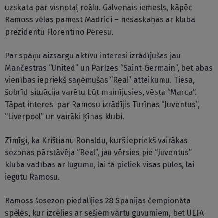
uzskata par visnotaļ reālu. Galvenais iemesls, kāpēc
Ramoss vēlas pamest Madridi – nesaskaņas ar kluba
prezidentu Florentīno Peresu.
Par spāņu aizsargu aktīvu interesi izrādījušas jau
Mančestras “United” un Parīzes “Saint-Germain”, bet abas
vienības iepriekš saņēmušas “Real” atteikumu. Tiesa,
šobrīd situācija varētu būt mainījusies, vēsta “Marca”.
Tāpat interesi par Ramosu izrādījis Turīnas “Juventus”,
“Liverpool” un vairāki Ķīnas klubi.
Zīmīgi, ka Krištianu Ronaldu, kurš iepriekš vairākas
sezonas pārstāvēja “Real”, jau vērsies pie “Juventus”
kluba vadības ar lūgumu, lai tā pieliek visas pūles, lai
iegūtu Ramosu.
Ramoss šosezon piedalījies 28 Spānijas čempionāta
spēlēs, kur izcēlies ar sešiem vārtu guvumiem, bet UEFA