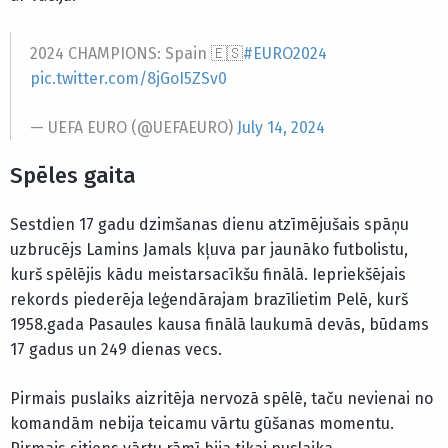
2024 CHAMPIONS: Spain 🇪🇸
#EURO2024
pic.twitter.com/8jGoI5ZSv0
— UEFA EURO (@UEFAEURO)
July 14, 2024
Spēles gaita
Sestdien 17 gadu dzimšanas dienu atzīmējušais spāņu
uzbrucējs Lamins Jamals kļuva par jaunāko futbolistu,
kurš spēlējis kādu meistarsacīkšu finālā. Iepriekšējais
rekords piederēja leģendārajam brazīlietim Pelē, kurš
1958.gada Pasaules kausa finālā laukumā devās, būdams
17 gadus un 249 dienas vecs.
Pirmais puslaiks aizritēja nervozā spēlē, taču nevienai no
komandām nebija teicamu vārtu gūšanas momentu.