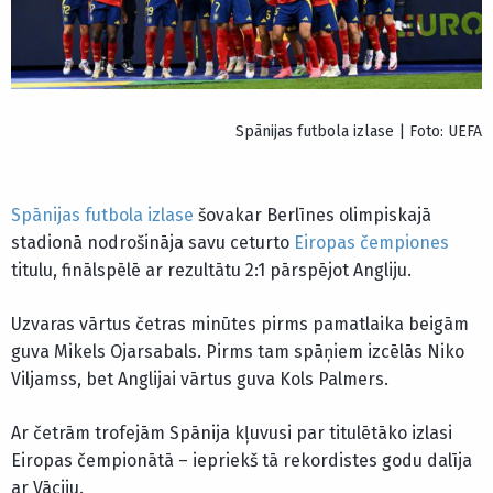
Spānijas futbola izlase | Foto: UEFA
Spānijas futbola izlase
šovakar Berlīnes olimpiskajā
stadionā nodrošināja savu ceturto
Eiropas čempiones
titulu, finālspēlē ar rezultātu 2:1 pārspējot Angliju.
Uzvaras vārtus četras minūtes pirms pamatlaika beigām
guva Mikels Ojarsabals. Pirms tam spāņiem izcēlās Niko
Viljamss, bet Anglijai vārtus guva Kols Palmers.
Ar četrām trofejām Spānija kļuvusi par titulētāko izlasi
Eiropas čempionātā – iepriekš tā rekordistes godu dalīja
ar Vāciju.