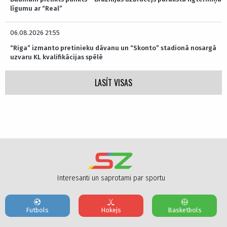
līgumu ar “Real”
06.08.2026 21:55
“Riga” izmanto pretinieku dāvanu un “Skonto” stadionā nosargā
uzvaru KL kvalifikācijas spēlē
LASĪT VISAS
Interesanti un saprotami par sportu
Futbols
Hokejs
Basketbols