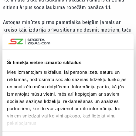
sitienu ārpus soda laukuma robežām panāca 1:1.
Astoņas minūtes pirms pamatlaika beigām Jamals ar
kreiso kāju izdarīja brīvu sitienu no desmit metriem, taču
arī šoreiz Pikfords liedza spāņu jaunajam talantam gūt
vārtus. Tomēr 86.minūtē pēc Marka Kukureljas piespēles
Ojarsabals no tuvas distances raidīja bumbu tīklā un
panāca 2:1 Spānijas izlases labā. Pamatlaika pēdējā
Šī tīmekļa vietne izmanto sīkfailus
minūtē Olmo ar galvu izsita bumbu no vārtu līnijas, liedzot
Mēs izmantojam sīkfailus, lai personalizētu saturu un
angļiem panākt 2:2.
reklāmas, nodrošinātu sociālo saziņas līdzekļu funkcijas
un analizētu mūsu datplūsmu. Informāciju par to, kā jūs
Komandu sastāvi
izmantojat mūsu vietni, mēs arī kopīgojam ar saviem
sociālās saziņas līdzekļu, reklamēšanas un analīzes
Spānijas futbola izlases sastāvs
: Unai Simons, Dani
partneriem, kuri to var apvienot ar citu informāciju, ko
Karvahals, Robins Lenormāns (Načo Fernandess,
viņiem sniedzat vai ko viņi apkopo, kad lietojat viņu
83.min.), Ameriks Laporte, Marks Kukurelja, Rodri
pakalpojumus.
Ernandess (Martins Zubimendi, 46.min.), Fabians Ruiss,
Lamins Jamals (Mikels Merino, 89.min.), Dani Olmo, Niko