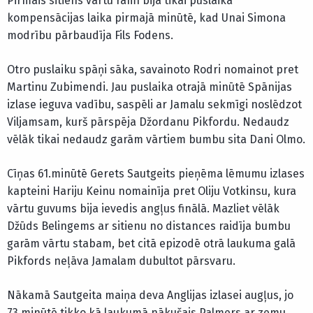
Pirmais sitiens vārtu rāmī bija tikai puslaika
kompensācijas laika pirmajā minūtē, kad Unai Simona
modrību pārbaudīja Fils Fodens.
Otro puslaiku spāņi sāka, savainoto Rodri nomainot pret
Martinu Zubimendi. Jau puslaika otrajā minūtē Spānijas
izlase ieguva vadību, saspēli ar Jamalu sekmīgi noslēdzot
Viljamsam, kurš pārspēja Džordanu Pikfordu. Nedaudz
vēlāk tikai nedaudz garām vārtiem bumbu sita Dani Olmo.
Cīņas 61.minūtē Gerets Sautgeits pieņēma lēmumu izlases
kapteini Hariju Keinu nomainīja pret Oliju Votkinsu, kura
vārtu guvums bija ievedis angļus finālā. Mazliet vēlāk
Džūds Belingems ar sitienu no distances raidīja bumbu
garām vārtu stabam, bet citā epizodē otrā laukuma galā
Pikfords neļāva Jamalam dubultot pārsvaru.
Nākamā Sautgeita maiņa deva Anglijas izlasei augļus, jo
73.minūtē tikko kā laukumā nākušais Palmers ar zemu