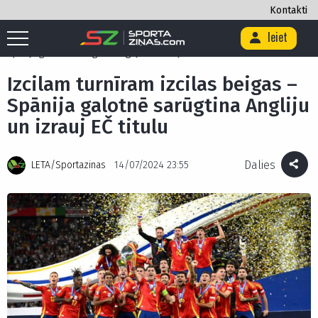
Kontakti
Ieiet
Sākums
/
Futbols
/
Euro 2024
/
Izcilam turnīram izcilas beigas –
Spānija galotnē sarūgtina Angliju un izrauj EČ titulu
Izcilam turnīram izcilas beigas –
Spānija galotnē sarūgtina Angliju
un izrauj EČ titulu
Dalies
LETA/Sportazinas
14/07/2024 23:55