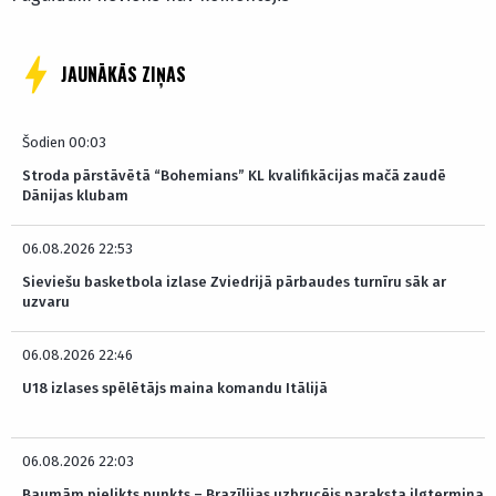
JAUNĀKĀS ZIŅAS
Šodien 00:03
Stroda pārstāvētā “Bohemians” KL kvalifikācijas mačā zaudē
Dānijas klubam
06.08.2026 22:53
Sieviešu basketbola izlase Zviedrijā pārbaudes turnīru sāk ar
uzvaru
06.08.2026 22:46
U18 izlases spēlētājs maina komandu Itālijā
06.08.2026 22:03
Baumām pielikts punkts – Brazīlijas uzbrucējs paraksta ilgtermiņa