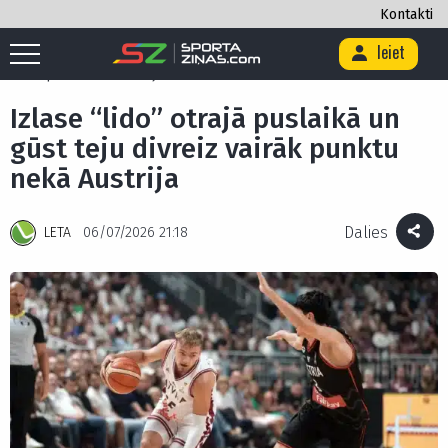
Kontakti
Ieiet
Sākums
/
Basketbols
/
Izlase “lido” otrajā puslaikā un gūst teju divreiz
vairāk punktu nekā Austrija
Izlase “lido” otrajā puslaikā un
gūst teju divreiz vairāk punktu
nekā Austrija
Dalies
LETA
06/07/2026 21:18