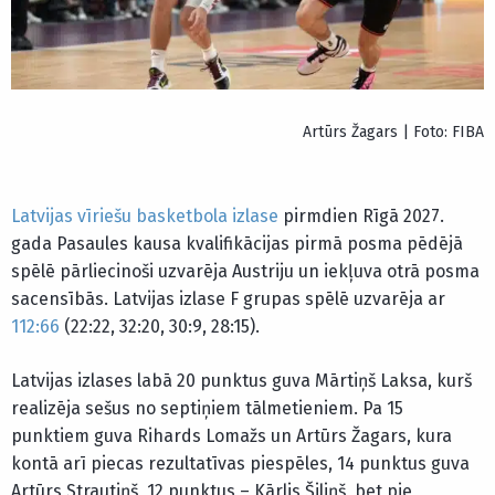
Artūrs Žagars | Foto: FIBA
Latvijas vīriešu basketbola izlase
pirmdien Rīgā 2027.
gada Pasaules kausa kvalifikācijas pirmā posma pēdējā
spēlē pārliecinoši uzvarēja Austriju un iekļuva otrā posma
sacensībās. Latvijas izlase F grupas spēlē uzvarēja ar
112:66
(22:22, 32:20, 30:9, 28:15).
Latvijas izlases labā 20 punktus guva Mārtiņš Laksa, kurš
realizēja sešus no septiņiem tālmetieniem. Pa 15
punktiem guva Rihards Lomažs un Artūrs Žagars, kura
kontā arī piecas rezultatīvas piespēles, 14 punktus guva
Artūrs Strautiņš, 12 punktus – Kārlis Šiliņš, bet pie