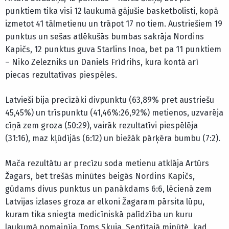
punktiem tika visi 12 laukumā gājušie basketbolisti, kopā
izmetot 41 tālmetienu un trāpot 17 no tiem. Austriešiem 19
punktus un sešas atlēkušās bumbas sakrāja Nordins
Kapičs, 12 punktus guva Starlins Inoa, bet pa 11 punktiem
– Niko Zelezniks un Daniels Frīdrihs, kura kontā arī
piecas rezultatīvas piespēles.
Latvieši bija precīzāki divpunktu (63,89% pret austriešu
45,45%) un trīspunktu (41,46%:26,92%) metienos, uzvarēja
cīņā zem groza (50:29), vairāk rezultatīvi piespēlēja
(31:16), maz kļūdījās (6:12) un biežāk pārķēra bumbu (7:2).
Mača rezultātu ar precīzu soda metienu atklāja Artūrs
Žagars, bet trešās minūtes beigās Nordins Kapičs,
gūdams divus punktus un panākdams 6:6, lēcienā zem
Latvijas izlases groza ar elkoni Žagaram pārsita lūpu,
kuram tika sniegta medicīniskā palīdzība un kuru
laukumā nomainīja Toms Skuja. Septītajā minūtē, kad