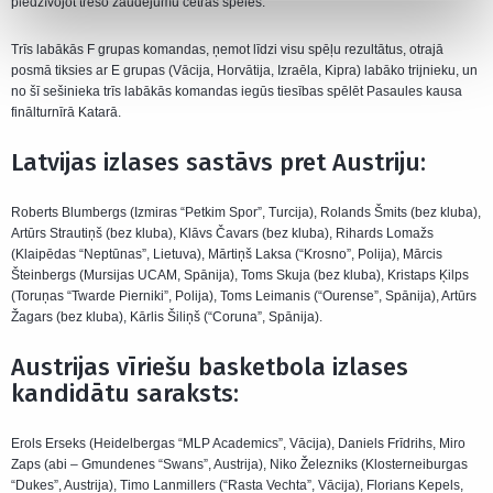
piedzīvojot trešo zaudējumu četrās spēlēs.
Trīs labākās F grupas komandas, ņemot līdzi visu spēļu rezultātus, otrajā
posmā tiksies ar E grupas (Vācija, Horvātija, Izraēla, Kipra) labāko trijnieku, un
no šī sešinieka trīs labākās komandas iegūs tiesības spēlēt Pasaules kausa
finālturnīrā Katarā.
Latvijas izlases sastāvs pret Austriju:
Roberts Blumbergs (Izmiras “Petkim Spor”, Turcija), Rolands Šmits (bez kluba),
Artūrs Strautiņš (bez kluba), Klāvs Čavars (bez kluba), Rihards Lomažs
(Klaipēdas “Neptūnas”, Lietuva), Mārtiņš Laksa (“Krosno”, Polija), Mārcis
Šteinbergs (Mursijas UCAM, Spānija), Toms Skuja (bez kluba), Kristaps Ķilps
(Toruņas “Twarde Pierniki”, Polija), Toms Leimanis (“Ourense”, Spānija), Artūrs
Žagars (bez kluba), Kārlis Šiliņš (“Coruna”, Spānija).
Austrijas vīriešu basketbola izlases
kandidātu saraksts:
Erols Erseks (Heidelbergas “MLP Academics”, Vācija), Daniels Frīdrihs, Miro
Zaps (abi – Gmundenes “Swans”, Austrija), Niko Železniks (Klosterneiburgas
“Dukes”, Austrija), Timo Lanmillers (“Rasta Vechta”, Vācija), Florians Kepels,