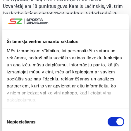
Uzvarētājiem 18 punktus guva Kamils Lačinskis, vēl trim
basketbolistiem gūstot 11-13 punktus. Nīderlandei 26
punktus, piecas atlēkušās bumbas un deviņas
rezultatīvas piespēles sakrāja Keje van der Vūrsts, 21
punktu guva Lukass Kruithofs, bet 15 punktus, piecas
Šī tīmekļa vietne izmanto sīkfailus
rezultatīvas piespēles un septiņas kļūdas sakrāja spēli
piecu piezīmju dēļ priekšlaicīgi beigušais Mareins
Mēs izmantojam sīkfailus, lai personalizētu saturu un
Ververss.
reklāmas, nodrošinātu sociālo saziņas līdzekļu funkcijas
un analizētu mūsu datplūsmu. Informāciju par to, kā jūs
F grupā pirmo vietu ar sešām uzvarām sešās spēlēs
izmantojat mūsu vietni, mēs arī kopīgojam ar saviem
sociālās saziņas līdzekļu, reklamēšanas un analīzes
izcīnīja Polija, trīs uzvaras tika Latvijai, divas –
partneriem, kuri to var apvienot ar citu informāciju, ko
Nīderlandei un viena – Austrijai.
viņiem sniedzat vai ko viņi apkopo, kad lietojat viņu
pakalpojumus.
Piekrišanas
Nepieciešams
izvēle