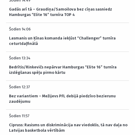
Šodien 14:49
Gadās arī tā – Graudiņa/Samoilova bez cīņas sasniedz
Hamburgas “Elite 16” turnīra TOP 4
Šodien 14:06
Lasmanis un Ķīnas komanda iekļūst “Challenger” turnīra
ceturtdaļfinālā
Šodien 13:34
Bedrītis/Rinkevičs nepārvar Hamburgas “Elite 16” turnīra
izslēgšanas spēļu pirmo kārtu
Šodien 12:37
Bez variantiem – Mežijevs PFL debijā piedzīvo bezierunu
zaudējumu
Šodien 11:57
Cipruss: Rasisms un diskriminācija nav viedoklis, tā nav daļa no
Latvijas basketbola vērtībām