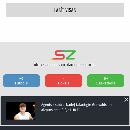
LASĪT VISAS
Interesanti un saprotami par sportu
Futbols
Hokejs
Basketbols
Par mums
Reklāmas Parametri
Kontakti
Aģents skaidro, kādēļ talantīgie Grīnvalds un
Aizpurs nespēlēja U18 EČ
Seko mums: