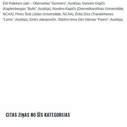
Edi Patekars (abi – Obervartas “Gunners”, Austrija), Daniels Grgičs
(Kapfenbergas “Bulls”, Austrija), Nordins Kapičs (Dienvidkarolīnas Universitāte,
NCAA), Finns Šots (Jūtas Universitāte, NCAA), Ēriks Dīcs (Traiskirhenes
“Lions”, Austrija), Elvīrs Jakupovičs, Starlins Inoa Gils (Velsas “Flyers”, Austrija).
CITAS ZIŅAS NO ŠĪS KATEGORIJAS