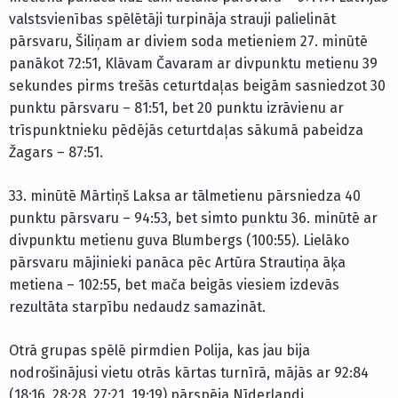
valstsvienības spēlētāji turpināja strauji palielināt
pārsvaru, Šiliņam ar diviem soda metieniem 27. minūtē
panākot 72:51, Klāvam Čavaram ar divpunktu metienu 39
sekundes pirms trešās ceturtdaļas beigām sasniedzot 30
punktu pārsvaru – 81:51, bet 20 punktu izrāvienu ar
trīspunktnieku pēdējās ceturtdaļas sākumā pabeidza
Žagars – 87:51.
33. minūtē Mārtiņš Laksa ar tālmetienu pārsniedza 40
punktu pārsvaru – 94:53, bet simto punktu 36. minūtē ar
divpunktu metienu guva Blumbergs (100:55). Lielāko
pārsvaru mājinieki panāca pēc Artūra Strautiņa āķa
metiena – 102:55, bet mača beigās viesiem izdevās
rezultāta starpību nedaudz samazināt.
Otrā grupas spēlē pirmdien Polija, kas jau bija
nodrošinājusi vietu otrās kārtas turnīrā, mājās ar 92:84
(18:16, 28:28, 27:21, 19:19) pārspēja Nīderlandi.