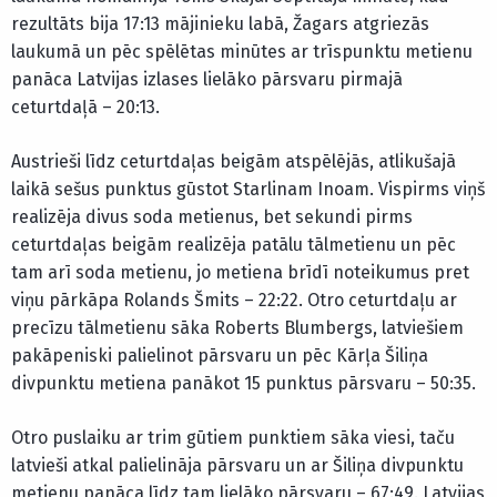
rezultāts bija 17:13 mājinieku labā, Žagars atgriezās
laukumā un pēc spēlētas minūtes ar trīspunktu metienu
panāca Latvijas izlases lielāko pārsvaru pirmajā
ceturtdaļā – 20:13.
Austrieši līdz ceturtdaļas beigām atspēlējās, atlikušajā
laikā sešus punktus gūstot Starlinam Inoam. Vispirms viņš
realizēja divus soda metienus, bet sekundi pirms
ceturtdaļas beigām realizēja patālu tālmetienu un pēc
tam arī soda metienu, jo metiena brīdī noteikumus pret
viņu pārkāpa Rolands Šmits – 22:22. Otro ceturtdaļu ar
precīzu tālmetienu sāka Roberts Blumbergs, latviešiem
pakāpeniski palielinot pārsvaru un pēc Kārļa Šiliņa
divpunktu metiena panākot 15 punktus pārsvaru – 50:35.
Otro puslaiku ar trim gūtiem punktiem sāka viesi, taču
latvieši atkal palielināja pārsvaru un ar Šiliņa divpunktu
metienu panāca līdz tam lielāko pārsvaru – 67:49. Latvijas