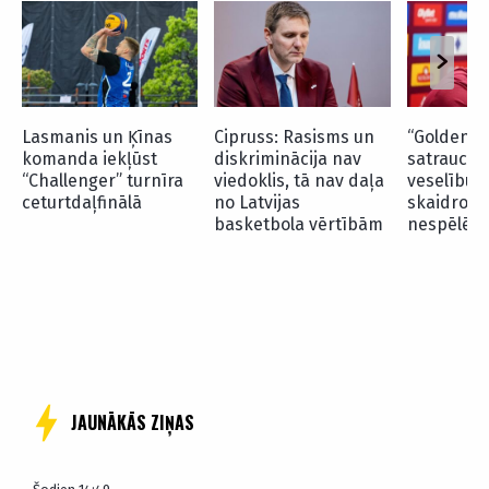
Aktualitātes
Austrijas basketbola izlase
Latvijas basketbola izlase
Lasmanis un Ķīnas
Cipruss: Rasisms un
“Goldenste
komanda iekļūst
diskriminācija nav
satraucas
“Challenger” turnīra
viedoklis, tā nav daļa
veselību”
ceturtdaļfinālā
no Latvijas
skaidro P
basketbola vērtībām
nespēlēša
Pievienot komentāru
Pagaidām neviens nav komentējis
JAUNĀKĀS ZIŅAS