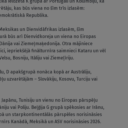
ika ielozēta K grupā ar Portugāli un Kolumbiju, kā
ētāju, kas būs viena no šīm trīs izlasēm:
emokrātiskā Republika.
 Meksikas un Dienvidāfrikas izlasēm, šīm
ā būs arī Dienvidkoreja un viena no Eiropas
 Dānija vai Ziemeļmaķedonija. Otra mājiniece
i, iepriekšējā finālturnīra saimnieci Kataru un vēl
su, Bosniju, Itāliju vai Ziemeļīriju.
lu, D apakšgrupā nonāca kopā ar Austrāliju,
ļu uzvarētājām – Slovākiju, Kosovu, Turciju vai
, Japānu, Tunisiju un vienu no Eiropas pārspēļu
niju vai Poliju. Beļģija G grupā spēkosies ar Irānu,
opā un starpkontinentālās pārspēles norisināsies
rnīrs Kanādā, Meksikā un ASV norisināsies 2026.