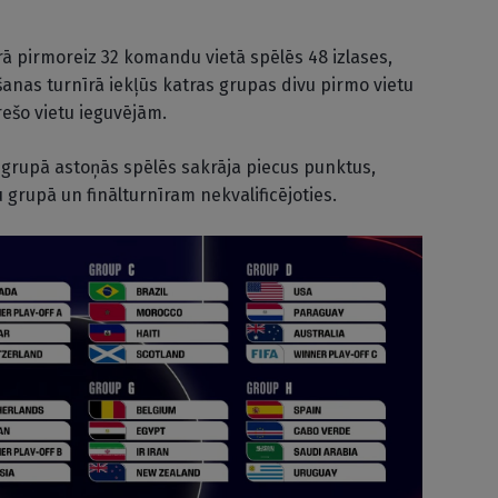
rā pirmoreiz 32 komandu vietā spēlēs 48 izlases,
šanas turnīrā iekļūs katras grupas divu pirmo vietu
rešo vietu ieguvējām.
a K grupā astoņās spēlēs sakrāja piecus punktus,
grupā un finālturnīram nekvalificējoties.