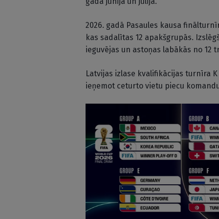
gada jūnijā un jūlijā.
2026. gadā Pasaules kausa finālturnī
kas sadalītas 12 apakšgrupās. Izslēg
ieguvējas un astoņas labākās no 12 t
Latvijas izlase kvalifikācijas turnīr
ieņemot ceturto vietu piecu komandu 