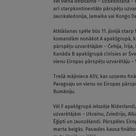
Vēl viena debitante – Uzbekistāna – t
arī starpkontinentālo pārspēļu uzvar
Jaunkaledonija, Jamaika vai Kongo D
Atklāšanas spēle būs 11. jūnijā starp
komandām nonākot A apakšgrupā, kur
pārspēļu uzvarētājām – Čehija, Īrija,
Kanāda B apakšgrupā cīnīsies ar Šveic
vienu Eiropas pārspēļu uzvarētāju – Vel
Trešā mājiniece ASV, kas uzņems finā
Paragvaju un vienu no Eiropas pārspē
Rumāniju.
Vēl F apakšgrupā ielozēja Nīderlandi
uzvarētājām – Ukrainu, Zviedriju, Albā
Ēģipti un Jaunzēlandi. Pārspēles Eir
marta beigās. Pasaules kausa fināltu