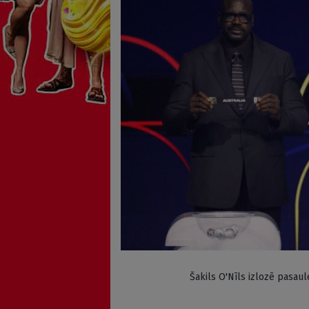
Šakils O'Nīls izlozē pasau