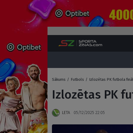
Sākums
/
Futbols
/
Izlozētas PK futbola finā
Izlozētas PK f
LETA
05/12/2025 22:05