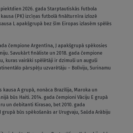
s piektdien 2026. gada Starptautiskās Futbola
 kausa (PK) izcīņas futbolā finālturnīra izlozē
kausa L apakšgrupā bez šīm Eiropas izlasēm spēlēs
 gada čempione Argentīna, J apakšgrupā spēkosies
dāniju. Savukārt fināliste un 2018. gada čempione
u, kuras vairāki spēlētāji ir dzimuši un auguši
ntinentālo pārspēļu uzvarētāju – Bolīviju, Surinamu
s kausa A grupā, nonāca Brazīlija, Maroka un
ānijā būs Haiti. 2014. gada čempioni Vāciju E grupā
ru un debitanti Kirasao, bet 2010. gada
 H grupā būs spēkošanās ar Urugvaju, Saūda Arābiju