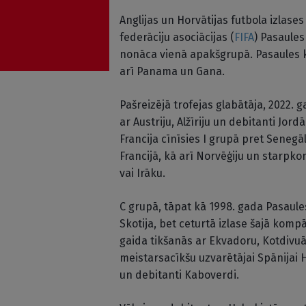
Anglijas un Horvātijas futbola izlase
federāciju asociācijas (
FIFA
) Pasaules
nonāca vienā apakšgrupā. Pasaules 
arī Panama un Gana.
Pašreizējā trofejas glabātāja, 2022.
ar Austriju, Alžīriju un debitanti Jor
Francija cīnīsies I grupā pret Senegāl
Francijā, kā arī Norvēģiju un starpko
vai Irāku.
C grupā, tāpat kā 1998. gada Pasaule
Skotija, bet ceturtā izlase šajā komp
gaida tikšanās ar Ekvadoru, Kotdivuā
meistarsacīkšu uzvarētājai Spānijai
un debitanti Kaboverdi.