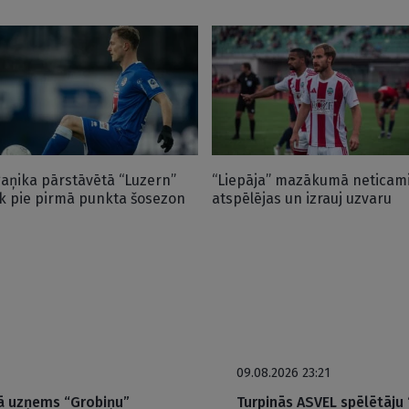
gaņika pārstāvētā “Luzern”
“Liepāja” mazākumā neticam
ek pie pirmā punkta šosezon
atspēlējas un izrauj uzvaru
09.08.2026 23:21
mā uzņems “Grobiņu”
Turpinās ASVEL spēlētāju 