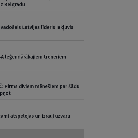
z Belgradu
zvadošais Latvijas līderis iekļuvis
BA leģendārākajiem treneriem
 EČ: Pirms diviem mēnešiem par šādu
apņot
ami atspēlējas un izrauj uzvaru