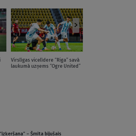
Trakums Čehijā! Latvi
aizsargs Vientiess pi
neticamā vārtu karus
i
Virslīgas vicelīdere “Riga” savā
laukumā uzņems “Ogre United”
“izķeršana” – Šmita bijušais