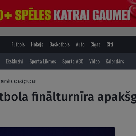
Futbols
Hokejs
Basketbols
Auto
Cīņas
Citi
Ekskluzīvi
Sporta Likmes
Sporta ABC
Video
Kalendārs
lturnīra apakšgrupas
utbola finālturnīra apakš