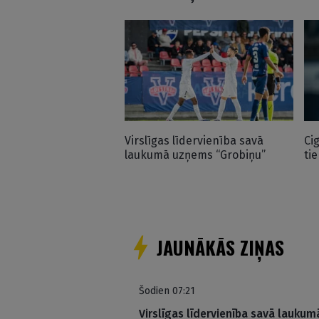
Virslīgas līdervienība savā
Ci
laukumā uzņems “Grobiņu”
ti
JAUNĀKĀS ZIŅAS
Šodien 07:21
Virslīgas līdervienība savā lauku