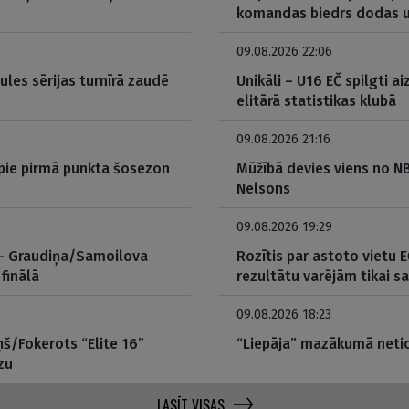
komandas biedrs dodas u
09.08.2026 22:06
les sērijas turnīrā zaudē
Unikāli – U16 EČ spilgti ai
elitārā statistikas klubā
09.08.2026 21:16
 pie pirmā punkta šosezon
Mūžībā devies viens no N
Nelsons
09.08.2026 19:29
ā – Graudiņa/Samoilova
Rozītis par astoto vietu
finālā
rezultātu varējām tikai s
09.08.2026 18:23
ņš/Fokerots “Elite 16”
“Liepāja” mazākumā netic
zu
LASĪT VISAS