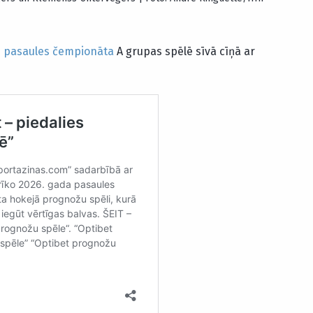
ē
pasaules čempionāta
A grupas spēlē sīvā cīņā ar