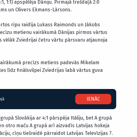
3:1, 1:1) apspēlēja Dāniju. Pirmajā trešdaļā 2:0
lms un Olivers Ekmans-Lārsons.
ārtos ripu raidīja Lukass Raimonds un Jākobs
precīzu metienu vairākumā Dānijas pirmos vārtus
 vēlāk Zviedrijai četru vārtu pārsvaru atjaunoja
 vairākumā precīzs metiens padevās Mikelam
 līdz finālsvilpei Zviedrijas labā vārtus guva
IENĀC
ejā
rupā Slovākija ar 4:1 pārspēja Itāliju, bet A grupā
ien otro maču A grupā arī aizvadīs Latvijas hokeja
āciju, cīņu tiešraidē pārraidot Latvijas Televīzijas 7.