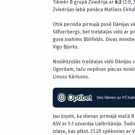
Tikmēr B grupā Zviedrija ar
6:2
(2:0, 
Zviedrijas labā panāca Matīass Ekho
Otrā perioda pirmajā pusē Dānijas v
Silfverbergs, bet trešdaļas vidū ar 
guva Joahims Blihfelds. Divas minūtes
Vigo Bjorks.
Noslēdzošās trešdaļas vidū Dānijas
Ogordam, taču nepilnas piecas minūtes
Līnuss Kārlsons.
Veic likmes uz PČ hok
Jau ziņots, ka dienas pirmajā mačā B g
ASV ar 5:1 uzvarēja Lielbritāniju. Šod
izlase, kas plkst. 21.20 spēkosies ar V