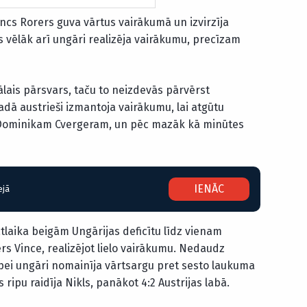
s Rorers guva vārtus vairākumā un izvirzīja
s vēlāk arī ungāri realizēja vairākumu, precīzam
ālais pārsvars, taču to neizdevās pārvērst
adā austrieši izmantoja vairākumu, lai atgūtu
t Dominikam Cvergeram, un pēc mazāk kā minūtes
IENĀC
ejā
laika beigām Ungārijas deficītu līdz vienam
 Vince, realizējot lielo vairākumu. Nedaudz
lpei ungāri nomainīja vārtsargu pret sesto laukuma
 ripu raidīja Nikls, panākot 4:2 Austrijas labā.