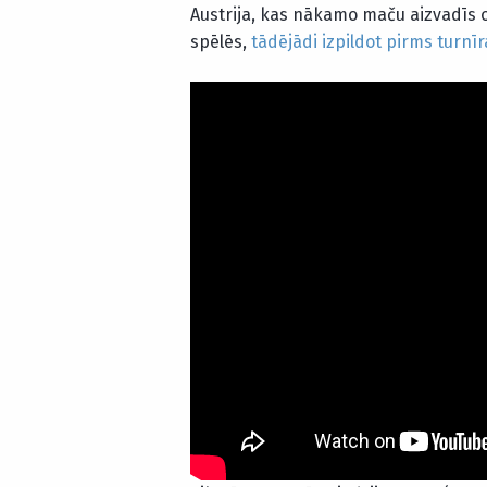
Austrija, kas nākamo maču aizvadīs ot
spēlēs,
tādējādi izpildot pirms turnī