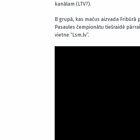
kanālam (LTV7).
B grupā, kas mačus aizvada Fribūrā pl
Pasaules čempionātu tiešraidē pārrai
vietne “Lsm.lv”.