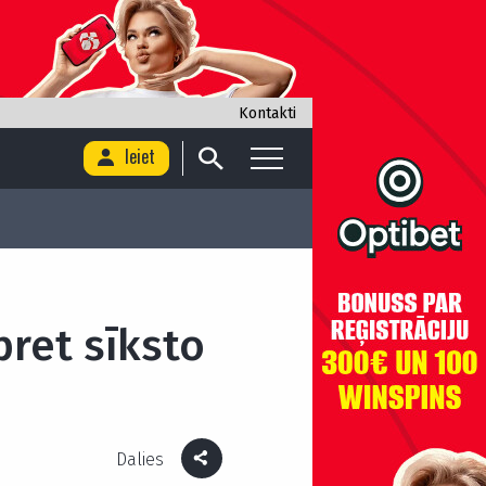
Kontakti
Ieiet
 pret sīksto
Dalies