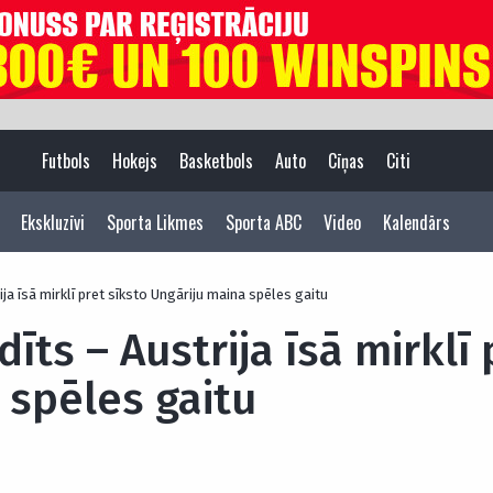
Futbols
Hokejs
Basketbols
Auto
Cīņas
Citi
Ekskluzīvi
Sporta Likmes
Sporta ABC
Video
Kalendārs
rija īsā mirklī pret sīksto Ungāriju maina spēles gaitu
dīts – Austrija īsā mirklī
 spēles gaitu