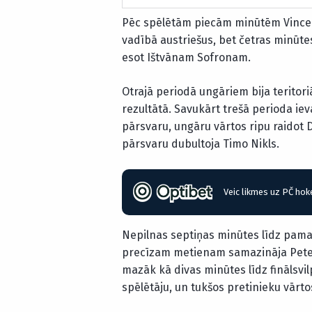
Pēc spēlētām piecām minūtēm Vincenc
vadībā austriešus, bet četras minūte
esot Ištvānam Sofronam.
Otrajā periodā ungāriem bija teritori
rezultātā. Savukārt trešā perioda iev
pārsvaru, ungāru vārtos ripu raido
pārsvaru dubultoja Timo Nikls.
Veic likmes uz PČ hok
Nepilnas septiņas minūtes līdz pamat
precīzam metienam samazināja Peters
mazāk kā divas minūtes līdz finālsvi
spēlētāju, un tukšos pretinieku vārtos