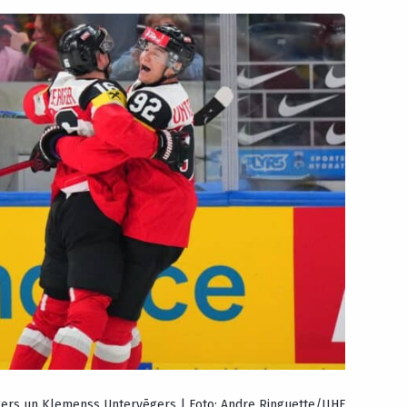
ers un Klemenss Untervēgers | Foto: Andre Ringuette/IIHF