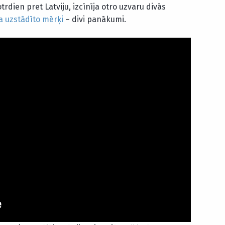
rdien pret Latviju, izcīnīja otro uzvaru divās
ra uzstādīto mērķi
– divi panākumi.