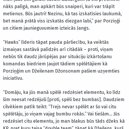
nāks palīgā, man apkārt būs snaiperi, kuri var trāpīt
metienus. Būs jautri! Nezinu, kā tas izskatīsies laukumā,
bet manā prātā viss izskatās diezgan labi,” par Porziņģi
un citiem jaunieguvumiem izteicās Jangs.
“Hawks” līderis tāpat pauda pārliecību, ka veiktās
izmaiņas sastāvā palīdzēs arī citādāk – proti, viņam
nebūs tik daudz jārūpējas par situāciju izkārtošanu
komandas biedriem ļaujot tādiem spēlētājiem kā
Porziņģim un Džeilenam Džonsonam pašiem uzņemties
iniciatīvu.
“Domāju, ka jūs manā spēlē redzēsiet elementu, ko līdz
šim neesat redzējuši [proti, spēli bez bumbas]. Daudziem
cilvēkiem patīk teikt: “Trejs nevar spēlēt ar šo vai citu
spēlētāju, jo viņam vajag bumbu rokās.” Vai tiešām… Jūs
redzēsiet citu elementu, jo man blakus būs tāds džeks kā
KP, pret kuru taisa “double team”, tāpat kā Džeilens, kurš