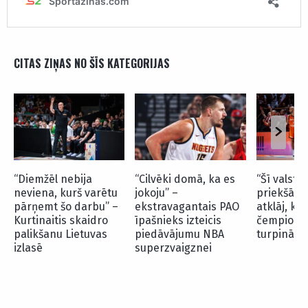
CITAS ZIŅAS NO ŠĪS KATEGORIJAS
“Diemžēl nebija
“Cilvēki domā, ka es
“Šī valsts 
neviena, kurš varētu
jokoju” –
priekšā” –
pārņemt šo darbu” –
ekstravagantais PAO
atklāj, kur
Kurtinaitis skaidro
īpašnieks izteicis
čempionāt
palikšanu Lietuvas
piedāvājumu NBA
turpinās 
izlasē
superzvaigznei