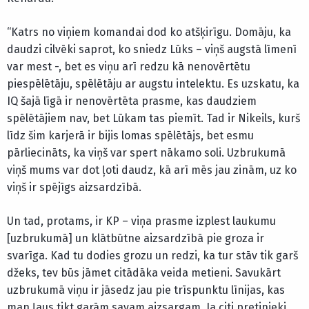
“Katrs no viņiem komandai dod ko atšķirīgu. Domāju, ka
daudzi cilvēki saprot, ko sniedz Lūks – viņš augstā līmenī
var mest -, bet es viņu arī redzu kā nenovērtētu
piespēlētāju, spēlētāju ar augstu intelektu. Es uzskatu, ka
IQ šajā līgā ir nenovērtēta prasme, kas daudziem
spēlētājiem nav, bet Lūkam tas piemīt. Tad ir Nikeils, kurš
līdz šim karjerā ir bijis lomas spēlētājs, bet esmu
pārliecināts, ka viņš var spert nākamo soli. Uzbrukumā
viņš mums var dot ļoti daudz, kā arī mēs jau zinām, uz ko
viņš ir spējīgs aizsardzībā.
Un tad, protams, ir KP – viņa prasme izplest laukumu
[uzbrukumā] un klātbūtne aizsardzībā pie groza ir
svarīga. Kad tu dodies grozu un redzi, ka tur stāv tik garš
džeks, tev būs jāmet citādāka veida metieni. Savukārt
uzbrukumā viņu ir jāsedz jau pie trīspunktu līnijas, kas
man ļaus tikt garām savam aizsargam. Ja citi pretinieki