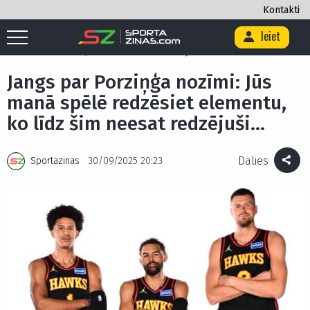
Kontakti
Ieiet
Sākums
/
Basketbols
/
Jangs par Porziņģa nozīmi: Jūs manā spēlē
redzēsiet elementu, ko līdz šim neesat redzējuši…
Jangs par Porziņģa nozīmi: Jūs
manā spēlē redzēsiet elementu,
ko līdz šim neesat redzējuši…
Dalies
Sportazinas
30/09/2025 20:23