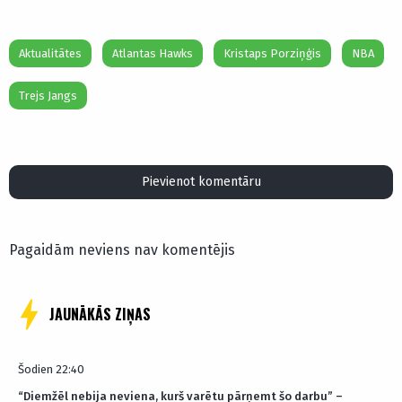
Aktualitātes
Atlantas Hawks
Kristaps Porziņģis
NBA
Trejs Jangs
Pievienot komentāru
Pagaidām neviens nav komentējis
JAUNĀKĀS ZIŅAS
Šodien 22:40
“Diemžēl nebija neviena, kurš varētu pārņemt šo darbu” –