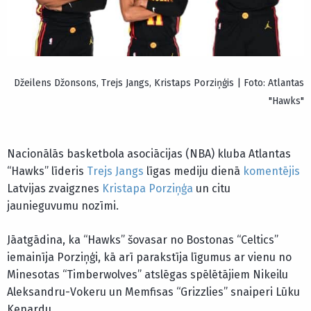
Džeilens Džonsons, Trejs Jangs, Kristaps Porziņģis | Foto: Atlantas
"Hawks"
Nacionālās basketbola asociācijas (NBA) kluba Atlantas
“Hawks” līderis
Trejs Jangs
līgas mediju dienā
komentējis
Latvijas zvaigznes
Kristapa Porziņģa
un citu
jaunieguvumu nozīmi.
Jāatgādina, ka “Hawks” šovasar no Bostonas “Celtics”
iemainīja Porziņģi, kā arī parakstīja līgumus ar vienu no
Minesotas “Timberwolves” atslēgas spēlētājiem Nikeilu
Aleksandru-Vokeru un Memfisas “Grizzlies” snaiperi Lūku
Kenardu.