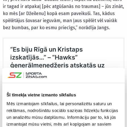
ir tagad ir atpakaļ [pēc atgūšanās no traumas] – jūs zināt,
ko mēs [ar Džeilenu] kopā esam paveikuši. Tas, kādus
spēlētājus šovasar ieguvām, man ļaus spēlēt vēl vairāk
bez bumbas, par ko esmu priecīgs,” norādīja Jangs.
Šī tīmekļa vietne izmanto sīkfailus
Mēs izmantojam sīkfailus, lai personalizētu saturu un
reklāmas, nodrošinātu sociālo saziņas līdzekļu funkcijas
un analizētu mūsu datplūsmu. Informāciju par to, kā jūs
izmantojat mūsu vietni, mēs arī kopīgojam ar saviem