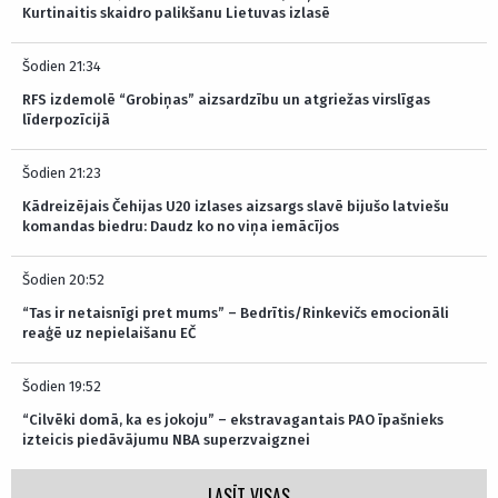
Kurtinaitis skaidro palikšanu Lietuvas izlasē
Šodien 21:34
RFS izdemolē “Grobiņas” aizsardzību un atgriežas virslīgas
līderpozīcijā
Šodien 21:23
Kādreizējais Čehijas U20 izlases aizsargs slavē bijušo latviešu
komandas biedru: Daudz ko no viņa iemācījos
Šodien 20:52
“Tas ir netaisnīgi pret mums” – Bedrītis/Rinkevičs emocionāli
reaģē uz nepielaišanu EČ
Šodien 19:52
“Cilvēki domā, ka es jokoju” – ekstravagantais PAO īpašnieks
izteicis piedāvājumu NBA superzvaigznei
LASĪT VISAS