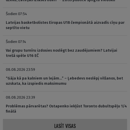
Šodien 07:54
Latvijas basketbolistes Eiropas U18 čempionātā aizvadīs cīņu par
septīto vietu
Šodien 07:14
Vai grupu turnīru izdosies noslēgt bez zaudējumiem? Latvijai
trešā spēle U16 EČ
08.08.2026 23:59
“Gāja kā pa kalniem un lejām…” – Ļebedevs neslēpj vilšanos, bet
uzskata, ka izspiedis maksimumu
08.08.2026 23:39
Problēmas pārvarētas? Ostapenko iekļūst Toronto dubultspēļu 1/4
finālā
LASĪT VISAS