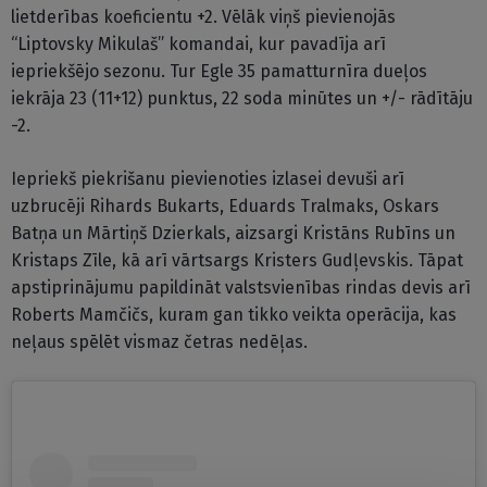
lietderības koeficientu +2. Vēlāk viņš pievienojās
“Liptovsky Mikulaš” komandai, kur pavadīja arī
iepriekšējo sezonu. Tur Egle 35 pamatturnīra dueļos
iekrāja 23 (11+12) punktus, 22 soda minūtes un +/- rādītāju
-2.
Iepriekš piekrišanu pievienoties izlasei devuši arī
uzbrucēji Rihards Bukarts, Eduards Tralmaks, Oskars
Batņa un Mārtiņš Dzierkals, aizsargi Kristāns Rubīns un
Kristaps Zīle, kā arī vārtsargs Kristers Gudļevskis. Tāpat
apstiprinājumu papildināt valstsvienības rindas devis arī
Roberts Mamčičs, kuram gan tikko veikta operācija, kas
neļaus spēlēt vismaz četras nedēļas.