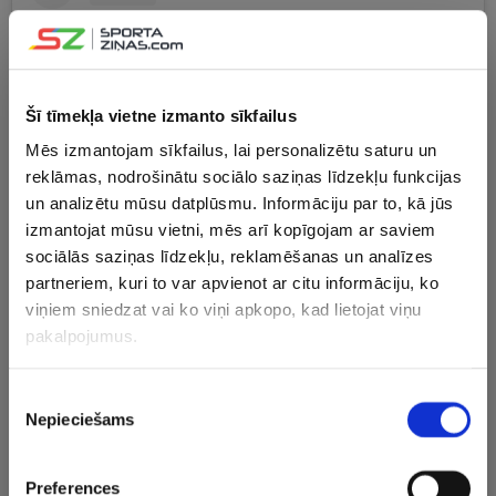
Šī tīmekļa vietne izmanto sīkfailus
Mēs izmantojam sīkfailus, lai personalizētu saturu un
reklāmas, nodrošinātu sociālo saziņas līdzekļu funkcijas
un analizētu mūsu datplūsmu. Informāciju par to, kā jūs
izmantojat mūsu vietni, mēs arī kopīgojam ar saviem
sociālās saziņas līdzekļu, reklamēšanas un analīzes
View this post on Instagram
partneriem, kuri to var apvienot ar citu informāciju, ko
viņiem sniedzat vai ko viņi apkopo, kad lietojat viņu
pakalpojumus.
Piekrišanas
Nepieciešams
izvēle
Preferences