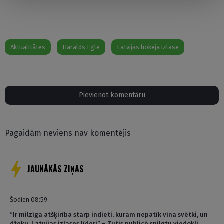
Aktualitātes
Haralds Egle
Latvijas hokeja izlase
Pievienot komentāru
Pagaidām neviens nav komentējis
JAUNĀKĀS ZIŅAS
Šodien 08:59
“Ir milzīga atšķirība starp indieti, kuram nepatīk vīna svētki, un
džeku, Latvijas izlases līderi” – Zutis publicē spilgtu viedokli