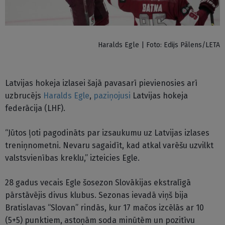
Haralds Egle | Foto: Edijs Pālens/LETA
Latvijas hokeja izlasei šajā pavasarī pievienosies arī
uzbrucējs
Haralds Egle
,
paziņojusi
Latvijas hokeja
federācija (LHF).
“Jūtos ļoti pagodināts par izsaukumu uz Latvijas izlases
treniņnometni. Nevaru sagaidīt, kad atkal varēšu uzvilkt
valstsvienības kreklu,” izteicies Egle.
28 gadus vecais Egle šosezon Slovākijas ekstralīgā
pārstāvējis divus klubus. Sezonas ievadā viņš bija
Bratislavas “Slovan” rindās, kur 17 mačos izcēlās ar 10
(5+5) punktiem, astoņām soda minūtēm un pozitīvu