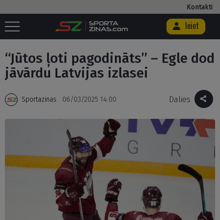
Kontakti
Ieiet
Sākums
/
Hokejs
/
“Jūtos ļoti pagodināts” – Egle dod jāvārdu Latvijas
izlasei
“Jūtos ļoti pagodināts” – Egle dod
jāvārdu Latvijas izlasei
Dalies
Sportazinas
06/03/2025 14:00