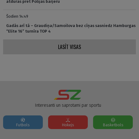
atduras pret Polijas barjeru
Šodien 14:49
Gadās arī tā – Graudiņa/Samoilova bez cīņas sasniedz Hamburgas
“Elite 16” turnīra TOP 4
LASĪT VISAS
Interesanti un saprotami par sportu
Futbols
Hokejs
Basketbols