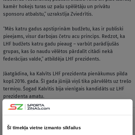
kamēr hokejs turas uz pašu spēlētāju un privātu
sponsoru atbalstu,” uzrakstīja Zviedrītis.
“Mēs katru gadus apstiprinām budžetu, kas ir publiski
pieejams, visur darbojas četru acu princips. Redzot, ka
LHF budžets katru gadu pieaug – varbūt parādījušās
grupas, kas šo naudu vēlētos pārdalīt citādi nekā
federācijas valde,” atbildēja LHF prezidents.
Jāatgādina, ka Kalvīts LHF prezidenta pienākumus pilda
kopš 2016. gada. Šī gada jūnijā viņš tika pārvēlēts uz trešo
termiņu. Šogad Kalvītis bija vienīgais kandidāts uz LHF
prezidenta amatu.
Šī tīmekļa vietne izmanto sīkfailus