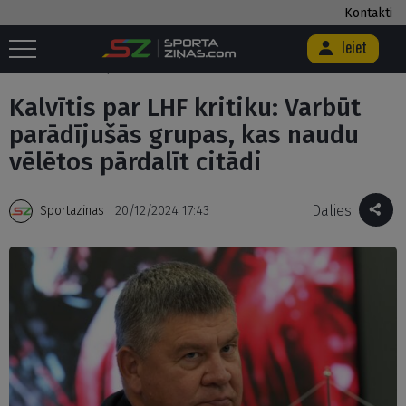
Kontakti
Ieiet
Sākums
/
Hokejs
/
Kalvītis par LHF kritiku: Varbūt parādījušās grupas,
kas naudu vēlētos pārdalīt citādi
Kalvītis par LHF kritiku: Varbūt
parādījušās grupas, kas naudu
vēlētos pārdalīt citādi
Dalies
Sportazinas
20/12/2024 17:43