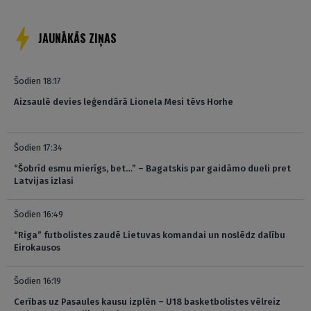
JAUNĀKĀS ZIŅAS
Šodien 18:17
Aizsaulē devies leģendārā Lionela Mesi tēvs Horhe
Šodien 17:34
“Šobrīd esmu mierīgs, bet…” – Bagatskis par gaidāmo dueli pret
Latvijas izlasi
Šodien 16:49
“Riga” futbolistes zaudē Lietuvas komandai un noslēdz dalību
Eirokausos
Šodien 16:19
Cerības uz Pasaules kausu izplēn – U18 basketbolistes vēlreiz