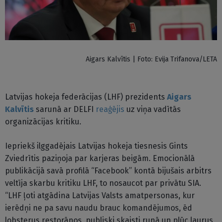
Aigars Kalvītis | Foto: Evija Trifanova/LETA
Latvijas hokeja federācijas (LHF) prezidents
Aigars
Kalvītis
sarunā ar DELFI
reaģējis
uz viņa vadītās
organizācijas kritiku.
Iepriekš ilggadējais Latvijas hokeja tiesnesis Gints
Zviedrītis paziņoja par karjeras beigām. Emocionālā
publikācijā savā profilā “Facebook” kontā bijušais arbitrs
veltīja skarbu kritiku LHF, to nosaucot par privātu SIA.
“LHF ļoti atgādina Latvijas Valsts amatpersonas, kur
ierēdņi ne pa savu naudu brauc komandējumos, ēd
lobsterus restorānos, publiski skaisti runā un plūc laurus,