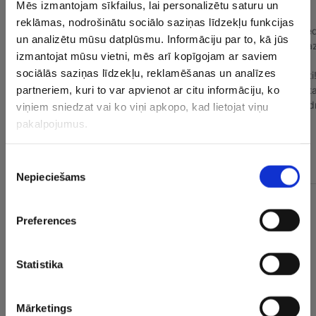
Mēs izmantojam sīkfailus, lai personalizētu saturu un
reklāmas, nodrošinātu sociālo saziņas līdzekļu funkcijas
un analizētu mūsu datplūsmu. Informāciju par to, kā jūs
izmantojat mūsu vietni, mēs arī kopīgojam ar saviem
sociālās saziņas līdzekļu, reklamēšanas un analīzes
partneriem, kuri to var apvienot ar citu informāciju, ko
viņiem sniedzat vai ko viņi apkopo, kad lietojat viņu
pakalpojumus.
Piekrišanas
Nepieciešams
izvēle
CITAS ZIŅAS NO ŠĪS KATEGORIJAS
Preferences
Statistika
Mārketings