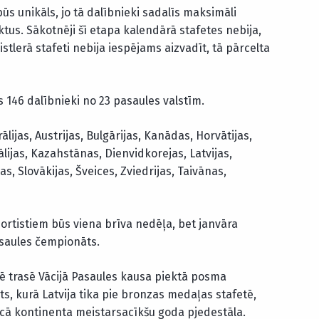
ūs unikāls, jo tā dalībnieki sadalīs maksimāli
us. Sākotnēji šī etapa kalendārā stafetes nebija,
tlerā stafeti nebija iespējams aizvadīt, tā pārcelta
 146 dalībnieki no 23 pasaules valstīm.
ālijas, Austrijas, Bulgārijas, Kanādas, Horvātijas,
Itālijas, Kazahstānas, Dienvidkorejas, Latvijas,
as, Slovākijas, Šveices, Zviedrijas, Taivānas,
ortistiem būs viena brīva nedēļa, bet janvāra
asaules čempionāts.
ē trasē Vācijā Pasaules kausa piektā posma
s, kurā Latvija tika pie bronzas medaļas stafetē,
ecā kontinenta meistarsacīkšu goda pjedestāla.