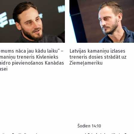
ēmums nāca jau kādu laiku” –
Latvijas kamaniņu izlases
maniņu treneris Kivlenieks
treneris dosies strādāt uz
aidro pievienošanos Kanādas
Ziemeļameriku
asei
Šodien 14:10