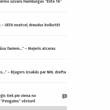
 pirmo uzvaru Hamburgas “Elite 16”
k – UEFA neatceļ draudus boikotēt
ūsu faniem…” – Mejeris atceras
s…” – Bļugers izsakās par NHL drafta
ģis tiek pie viena no
1
 “Penguins” vēsturē