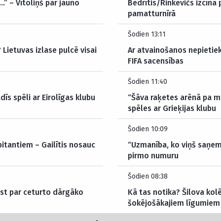
…” – Vītoliņš par jauno
Bedrītis/Rinkevičs izcīna
pamatturnīrā
Šodien 13:11
Lietuvas izlase pulcē visai
Ar atvainošanos nepietie
FIFA sacensības
Šodien 11:40
dīs spēli ar Eirolīgas klubu
“Šāva raķetes arēnā pa m
spēles ar Grieķijas klubu
Šodien 10:09
itantiem – Gailītis nosauc
“Uzmanība, ko viņš saņem
pirmo numuru
Šodien 08:38
ūst par ceturto dārgāko
Kā tas notika? Šilova kolē
šokējošākajiem līgumiem