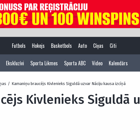
Futbols
Hokejs
Basketbols
Auto
Cīņas
Citi
Ekskluzīvi
Sporta Likmes
Sporta ABC
Video
Kalendārs
ņas
/
Kamaniņu braucējs Kivlenieks Siguldā uzvar Nāciju kausa izcīņā
ējs Kivlenieks Siguldā u