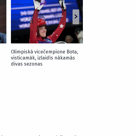
2024. gadā PČ sudrabu
Latvijas kamaniņu br
noslēdz karjeru
Olimpiskā vicečempione Bota,
visticamāk, izlaidīs nākamās
divas sezonas