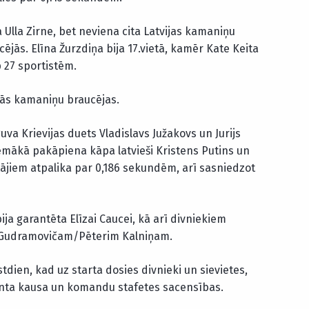
ja Ulla Zirne, bet neviena cita Latvijas kamaniņu
jās. Elīna Žurzdiņa bija 17.vietā, kamēr Kate Keita
 27 sportistēm.
ās kamaniņu braucējas.
va Krievijas duets Vladislavs Južakovs un Jurijs
emākā pakāpiena kāpa latvieši Kristens Putins un
ājiem atpalika par 0,186 sekundēm, arī sasniedzot
ja garantēta Elīzai Caucei, kā arī divniekiem
 Gudramovičam/Pēterim Kalniņam.
dien, kad uz starta dosies divnieki un sievietes,
inta kausa un komandu stafetes sacensības.