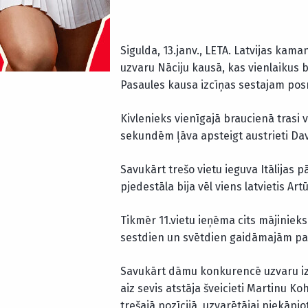
Sigulda, 13.janv., LETA. Latvijas kama
uzvaru Nāciju kausā, kas vienlaikus b
Pasaules kausa izcīņas sestajam po
Kivlenieks vienīgajā braucienā trasi 
sekundēm ļāva apsteigt austrieti Dav
Savukārt trešo vietu ieguva Itālijas p
pjedestāla bija vēl viens latvietis Ar
Tikmēr 11.vietu ieņēma cits mājinieks 
sestdien un svētdien gaidāmajām p
Savukārt dāmu konkurencē uzvaru izc
aiz sevis atstāja šveicieti Martinu Ko
trešajā pozīcijā, uzvarētājai piekāpj