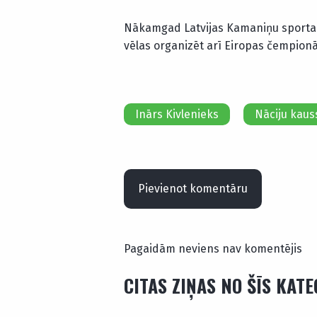
Nākamgad Latvijas Kamaniņu sporta 
vēlas organizēt arī Eiropas čempionā
Inārs Kivlenieks
Nāciju kaus
Pievienot komentāru
Pagaidām neviens nav komentējis
CITAS ZIŅAS NO ŠĪS KAT