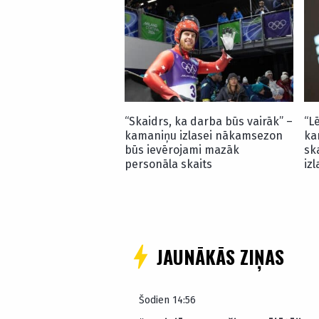
“Skaidrs, ka darba būs vairāk” –
“L
kamaniņu izlasei nākamsezon
ka
būs ievērojami mazāk
sk
personāla skaits
izl
JAUNĀKĀS ZIŅAS
Šodien 14:56