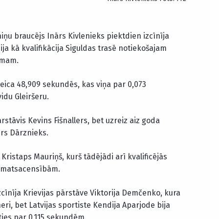
niņu braucējs Inārs Kivlenieks piektdien izcīnīja
ija kā kvalifikācija Siguldas trasē notiekošajam
smam.
veica 48,909 sekundēs, kas viņa par 0,073
idu Gleiršeru.
ārstāvis Kevins Fišnallers, bet uzreiz aiz goda
tūrs Dārznieks.
Kristaps Mauriņš, kurš tādējādi arī kvalificējās
amatsacensībām.
īnīja Krievijas pārstāve Viktorija Demčenko, kura
heri, bet Latvijas sportiste Kendija Aparjode bija
oties par 0,115 sekundēm.