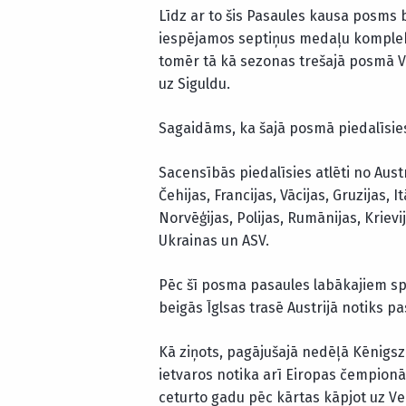
Līdz ar to šis Pasaules kausa posms b
iespējamos septiņus medaļu komplekt
tomēr tā kā sezonas trešajā posmā Vis
uz Siguldu.
Sagaidāms, ka šajā posmā piedalīsies
Sacensībās piedalīsies atlēti no Austr
Čehijas, Francijas, Vācijas, Gruzijas, 
Norvēģijas, Polijas, Rumānijas, Krievij
Ukrainas un ASV.
Pēc šī posma pasaules labākajiem sp
beigās Īglsas trasē Austrijā notiks p
Kā ziņots, pagājušajā nedēļā Kēnigsz
ietvaros notika arī Eiropas čempionāt
ceturto gadu pēc kārtas kāpjot uz V