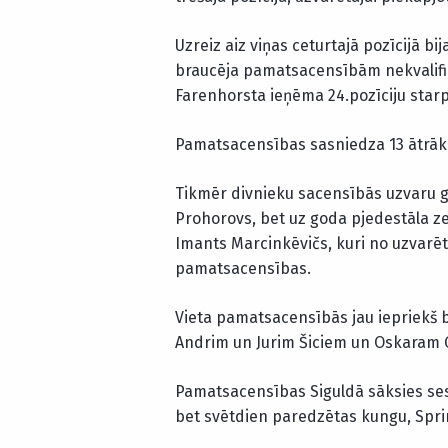
Uzreiz aiz viņas ceturtajā pozīcijā bi
braucēja pamatsacensībām nekvalificē
Farenhorsta ieņēma 24.pozīciju starp
Pamatsacensības sasniedza 13 ātrāk
Tikmēr divnieku sacensībās uzvaru gu
Prohorovs, bet uz goda pjedestāla z
Imants Marcinkēvičs, kuri no uzvarēt
pamatsacensības.
Vieta pamatsacensībās jau iepriekš bi
Andrim un Jurim Šiciem un Oskaram
Pamatsacensības Siguldā sāksies sest
bet svētdien paredzētas kungu, Spr