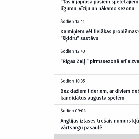
“Tas ir jāprasa pašiem spēlētājiem
līgumu, vīziju un nākamo sezonu
Šodien 13:41
Kaimiņiem vēl lielākas problēmas? 
“šķidru” sastāvu
Šodien 12:43
“Rīgas Zeļļi” pirmssezonā arī aizva
Šodien 10:35
Bez dažiem līderiem, ar diviem deb
kandidātus augusta spēlēm
Šodien 09:04
Anglijas izlases trešais numurs kļ
vārtsargu pasaulē