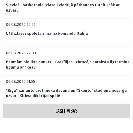
Sieviešu basketbola izlase Zviedrijā pārbaudes turnīru sāk ar
uzvaru
06.08.2026 22:46
U18 izlases spēlētājs maina komandu Itālijā
06.08.2026 22:03
Baumām pielikts punkts – Brazīlijas uzbrucējs paraksta ilgtermiņa
līgumu ar “Real”
06.08.2026 21:55
“Riga” izmanto pretinieku dāvanu un “Skonto” stadionā nosargā
uzvaru KL kvalifikācijas spēlē
LASĪT VISAS