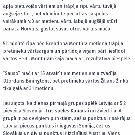
apļa pietuvojās vārtiem un trāpīja ripu vārtu tuvējā
augšējā stūrī, bet 44.minūtē pēc ātras saspēles
vairākumā 4:0 ar metienu vārtu labajā augšējā stūrī
panāca Horvats, gūstot savus otros vārtus mačā.
52.minūtē ripa pēc Brendona Montūra metiena trāpīja
pretinieku vārtsargam un pārlidoja viņam pārī, ieslīdot
vārtos – 5:0. Montūram šajā mačā arī rezultatīva piespēle.
“Sauso” maču ar 15 atvairītiem metieniem aizvadīja
Džordans Biningtons, bet pretinieku vārtos Žilians Žinkā
tika galā ar 31 metienu.
Jau ziņots, ka dienas pirmajā grupas spēlē Latvija ar 5:2
pieveica Slovēniju. Trīs spēlēs Kanādai un Zviedrijai A
grupā ir pa deviņiem punktiem, sešus punktus ir sakrājusi
Latvija, piecus punktus ir ieguvusi Somija, četrus –
Slovākija un divus punktus ir izcīnījusi Austrija. Viens