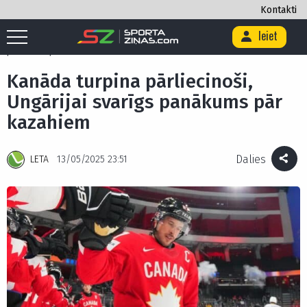
Kontakti
Ieiet
Sākums
/
Hokejs
/
Kanāda turpina pārliecinoši, Ungārijai svarīgs
panākums pār kazahiem
Kanāda turpina pārliecinoši,
Ungārijai svarīgs panākums pār
kazahiem
Dalies
LETA
13/05/2025 23:51