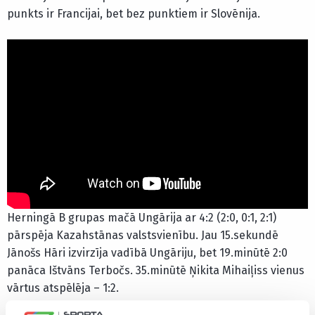
punkts ir Francijai, bet bez punktiem ir Slovēnija.
Herningā B grupas mačā Ungārija ar 4:2 (2:0, 0:1, 2:1)
pārspēja Kazahstānas valstsvienību. Jau 15.sekundē
Jānošs Hāri izvirzīja vadībā Ungāriju, bet 19.minūtē 2:0
panāca Ištvāns Terbočs. 35.minūtē Ņikita Mihaiļiss vienus
vārtus atspēlēja – 1:2.