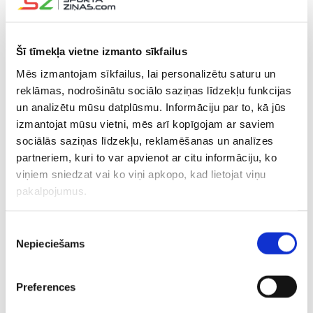
Vilmošs Gallo guva vārtus trešā perioda 14.sekundē, bet
4:1 44.minūtē vairākumā panāca Pēters Vinče. 59
sekundes pirms mača beigām vairākumā, spēlējot bez
Šī tīmekļa vietne izmanto sīkfailus
vārtsarga, vārtus guva aizsargs Valerijs Orehovs, panākot
Mēs izmantojam sīkfailus, lai personalizētu saturu un
2:4.
reklāmas, nodrošinātu sociālo saziņas līdzekļu funkcijas
un analizētu mūsu datplūsmu. Informāciju par to, kā jūs
Hari sakrāja trīs (1+2) rezultativitātes punktus, bet
izmantojat mūsu vietni, mēs arī kopīgojam ar saviem
pretiniekiem pa diviem punktiem guva Orehovs (1+1) un
sociālās saziņas līdzekļu, reklamēšanas un analīzes
Arkādijs Šestakovs (0+2). Ungārijas izlases vārtsargs
partneriem, kuri to var apvienot ar citu informāciju, ko
Bence Baličs atvairīja 23 metienus, bet Kazahstānas ripu
viņiem sniedzat vai ko viņi apkopo, kad lietojat viņu
ķērājs Maksims Pavļenko – 24 metienus.
pakalpojumus.
B grupā trīs spēlēs deviņi punkti ir Vācijai, astoņi punkti –
Piekrišanas
Čehijai, septiņi punkti – Šveicei un seši punkti – ASV. Pa
Nepieciešams
izvēle
trim punktiem ir Ungārijai un Kazahstānai, bet Norvēģija
un Dānija ir bez punktiem.
Preferences
CITAS ZIŅAS NO ŠĪS KATEGORIJAS