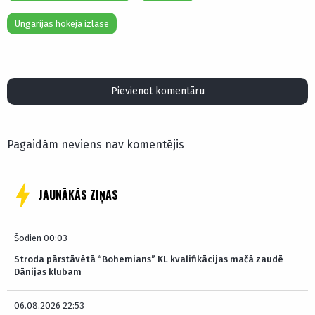
Ungārijas hokeja izlase
Pievienot komentāru
Pagaidām neviens nav komentējis
JAUNĀKĀS ZIŅAS
Šodien 00:03
Stroda pārstāvētā “Bohemians” KL kvalifikācijas mačā zaudē
Dānijas klubam
06.08.2026 22:53