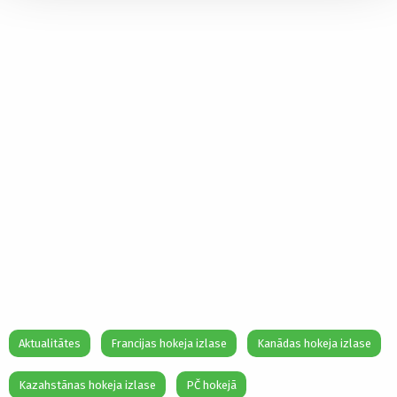
Aktualitātes
Francijas hokeja izlase
Kanādas hokeja izlase
Kazahstānas hokeja izlase
PČ hokejā