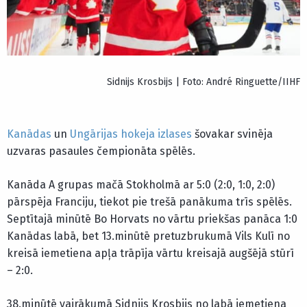
Sidnijs Krosbijs | Foto: André Ringuette/IIHF
Kanādas
un
Ungārijas hokeja izlases
šovakar svinēja
uzvaras pasaules čempionāta spēlēs.
Kanāda A grupas mačā Stokholmā ar 5:0 (2:0, 1:0, 2:0)
pārspēja Franciju, tiekot pie trešā panākuma trīs spēlēs.
Septītajā minūtē Bo Horvats no vārtu priekšas panāca 1:0
Kanādas labā, bet 13.minūtē pretuzbrukumā Vils Kulī no
kreisā iemetiena apļa trāpīja vārtu kreisajā augšējā stūrī
– 2:0.
38.minūtē vairākumā Sidnijs Krosbijs no labā iemetiena