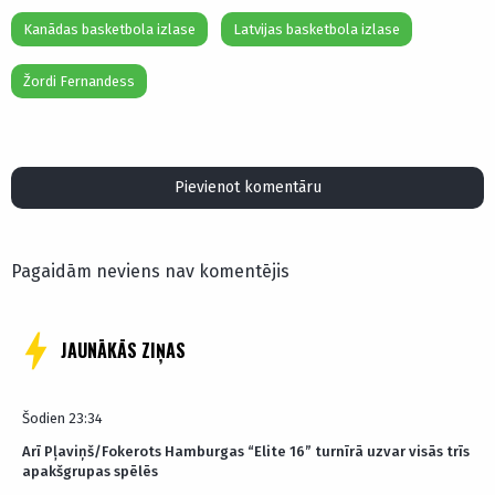
Kanādas basketbola izlase
Latvijas basketbola izlase
Žordi Fernandess
Pievienot komentāru
Pagaidām neviens nav komentējis
JAUNĀKĀS ZIŅAS
Šodien 23:34
Arī Pļaviņš/Fokerots Hamburgas “Elite 16” turnīrā uzvar visās trīs
apakšgrupas spēlēs