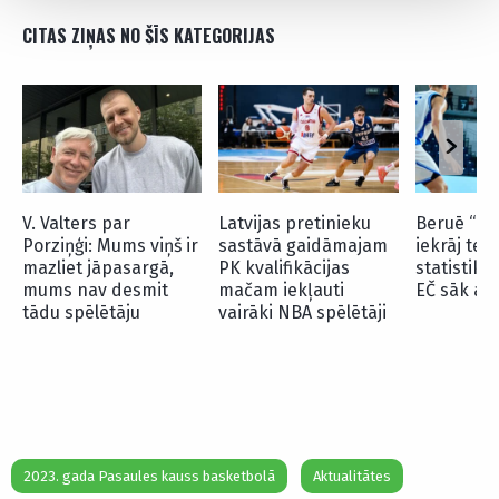
CITAS ZIŅAS NO ŠĪS KATEGORIJAS
V. Valters par
Latvijas pretinieku
Beruē “izk
Porziņģi: Mums viņš ir
sastāvā gaidāmajam
iekrāj tei
mazliet jāpasargā,
PK kvalifikācijas
statistiku,
mums nav desmit
mačam iekļauti
EČ sāk ar
tādu spēlētāju
vairāki NBA spēlētāji
2023. gada Pasaules kauss basketbolā
Aktualitātes