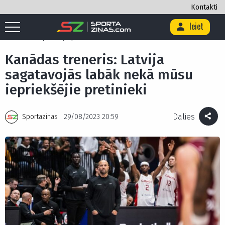
Kontakti
Ieiet
Sākums
/
Basketbols
/
Kanādas treneris: Latvija sagatavojās labāk
nekā mūsu iepriekšējie pretinieki
Kanādas treneris: Latvija
sagatavojās labāk nekā mūsu
iepriekšējie pretinieki
Dalies
Sportazinas
29/08/2023 20:59