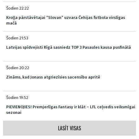
Šodien 22:22
Kroļļa pārstāvētajai “Slovan” uzvara Čehijas futbola virslīgas
mačā
Šodien 21:53
Latvijas spīdvejisti Rīgā sasniedz TOP 3 Pasaules kausa pusfinālā
Šodien 20:22
Zināms, kad Jonass atgriezīsies sacensību apritē
Šodien 19:52
PIEVIENOJIES! Premjerlīgas Fantasy ir klāt – LFL ceļvedis veiksmīgai
sezonai
LASĪT VISAS