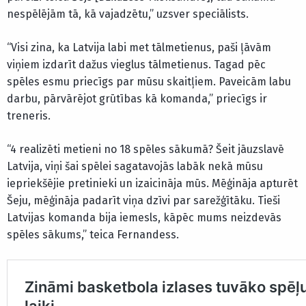
nespēlējām tā, kā vajadzētu,” uzsver speciālists.
“Visi zina, ka Latvija labi met tālmetienus, paši ļāvām
viņiem izdarīt dažus vieglus tālmetienus. Tagad pēc
spēles esmu priecīgs par mūsu skaitļiem. Paveicām labu
darbu, pārvārējot grūtības kā komanda,” priecīgs ir
treneris.
“4 realizēti metieni no 18 spēles sākumā? Šeit jāuzslavē
Latvija, viņi šai spēlei sagatavojās labāk nekā mūsu
iepriekšējie pretinieki un izaicināja mūs. Mēģināja apturēt
Šeju, mēģināja padarīt viņa dzīvi par sarežģītāku. Tieši
Latvijas komanda bija iemesls, kāpēc mums neizdevās
spēles sākums,” teica Fernandess.