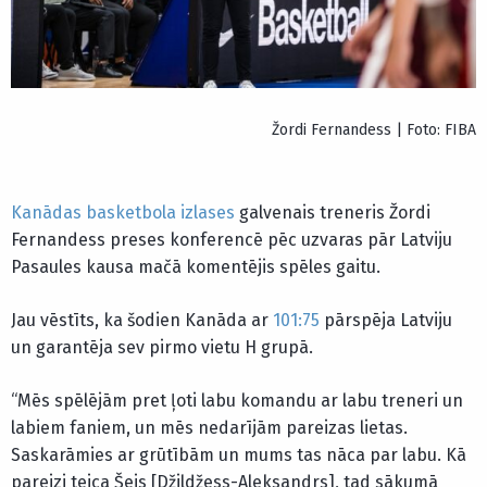
Žordi Fernandess | Foto: FIBA
Kanādas basketbola izlases
galvenais treneris Žordi
Fernandess preses konferencē pēc uzvaras pār Latviju
Pasaules kausa mačā komentējis spēles gaitu.
Jau vēstīts, ka šodien Kanāda ar
101:75
pārspēja Latviju
un garantēja sev pirmo vietu H grupā.
“Mēs spēlējām pret ļoti labu komandu ar labu treneri un
labiem faniem, un mēs nedarījām pareizas lietas.
Saskarāmies ar grūtībām un mums tas nāca par labu. Kā
pareizi teica Šejs [Džildžess-Aleksandrs], tad sākumā