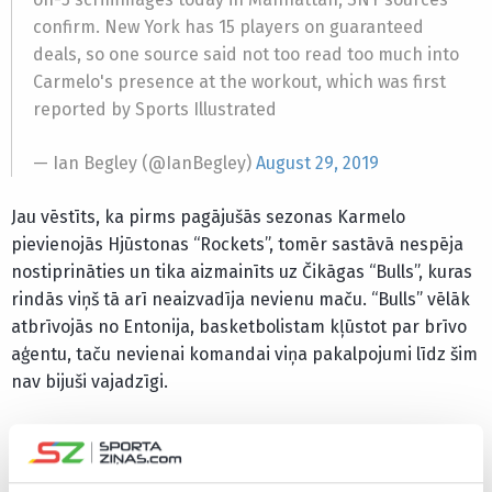
confirm. New York has 15 players on guaranteed
deals, so one source said not too read too much into
Carmelo's presence at the workout, which was first
reported by Sports Illustrated
— Ian Begley (@IanBegley)
August 29, 2019
Jau vēstīts, ka pirms pagājušās sezonas Karmelo
pievienojās Hjūstonas “Rockets”, tomēr sastāvā nespēja
nostiprināties un tika aizmainīts uz Čikāgas “Bulls”, kuras
rindās viņš tā arī neaizvadīja nevienu maču. “Bulls” vēlāk
atbrīvojās no Entonija, basketbolistam kļūstot par brīvo
aģentu, taču nevienai komandai viņa pakalpojumi līdz šim
nav bijuši vajadzīgi.
Pēdējo spēli Entonijs aizvadīja pērnā gada 8. novembrī,
gūstot divus punktus un sakrājot piecas atlēkušās
bumbas pret Oklahomasitijas “Thunder”.