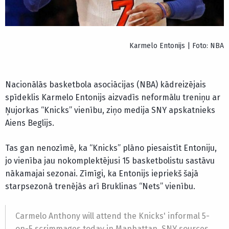
Karmelo Entonijs | Foto: NBA
Nacionālās basketbola asociācijas (NBA) kādreizējais
spīdeklis Karmelo Entonijs aizvadīs neformālu treniņu ar
Ņujorkas “Knicks” vienību, ziņo medija SNY apskatnieks
Aiens Beglijs.
Tas gan nenozīmē, ka “Knicks” plāno piesaistīt Entoniju,
jo vienība jau nokomplektējusi 15 basketbolistu sastāvu
nākamajai sezonai. Zīmīgi, ka Entonijs iepriekš šajā
starpsezonā trenējās arī Bruklinas “Nets” vienību.
Carmelo Anthony will attend the Knicks' informal 5-
on-5 scrimmages today in Manhattan, SNY sources