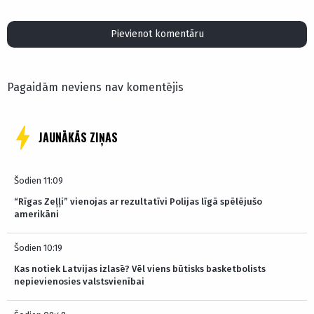
Pievienot komentāru
Pagaidām neviens nav komentējis
JAUNĀKĀS ZIŅAS
Šodien 11:09
“Rīgas Zeļļi” vienojas ar rezultatīvi Polijas līgā spēlējušo
amerikāni
Šodien 10:19
Kas notiek Latvijas izlasē? Vēl viens būtisks basketbolists
nepievienosies valstsvienībai