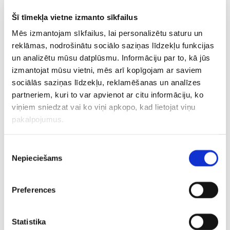
Šī tīmekļa vietne izmanto sīkfailus
Vienu sezonu iepriekš Entonijs spēlēja Oklahomasitijas
Mēs izmantojam sīkfailus, lai personalizētu saturu un
“Thunder”, bet pirms tam laikā no 2011. līdz 2017. gadam
reklāmas, nodrošinātu sociālo saziņas līdzekļu funkcijas
cīnījās Ņujorkas “Knicks” sastāvā un bija arī latviešu
un analizētu mūsu datplūsmu. Informāciju par to, kā jūs
zvaigznes Kristapa Porziņģa komandas biedrs un
izmantojat mūsu vietni, mēs arī kopīgojam ar saviem
mentors, kad latvietis tika draftēts 2015. gadā.
sociālās saziņas līdzekļu, reklamēšanas un analīzes
partneriem, kuri to var apvienot ar citu informāciju, ko
Savukārt pirms pievienošanās “Knicks” Entonijs no 2003.
viņiem sniedzat vai ko viņi apkopo, kad lietojat viņu
līdz 2011. gadam spēlēja Denveras “Nuggets” komandā,
pakalpojumus.
kur apliecināja savas kvalitātes augstākajā līmenī. Viņš ir
arī desmitkārtējs NBA Zvaigžņu spēles dalībnieks.
Piekrišanas
Nepieciešams
izvēle
Karmelo 16 sezonās NBA aizvadījis 1064 spēles, no kurām
1056 sācis pamatsastāvā. Entonijs vidēji guvis 24 punktus
un sakrājis 6,5 atlēkušās bumbas.
Preferences
CITAS ZIŅAS NO ŠĪS KATEGORIJAS
Statistika