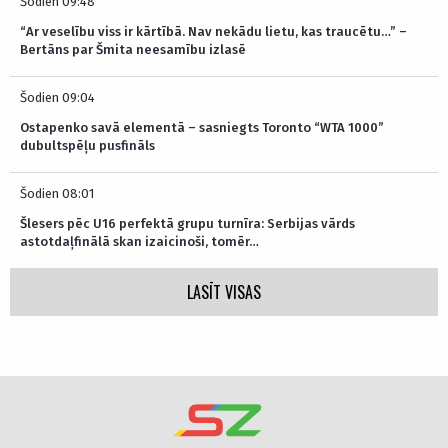
Šodien 09:48
“Ar veselību viss ir kārtībā. Nav nekādu lietu, kas traucētu…” –
Bertāns par Šmita neesamību izlasē
Šodien 09:04
Ostapenko savā elementā – sasniegts Toronto “WTA 1000”
dubultspēļu pusfināls
Šodien 08:01
Šlesers pēc U16 perfektā grupu turnīra: Serbijas vārds
astotdaļfinālā skan izaicinoši, tomēr…
LASĪT VISAS