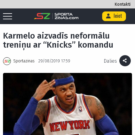
Kontakti
Ieiet
Sākums
/
Basketbols
/
Karmelo aizvadīs neformālu treniņu ar “Knicks”
komandu
Karmelo aizvadīs neformālu
treniņu ar “Knicks” komandu
Dalies
Sportazinas
29/08/2019 17:59