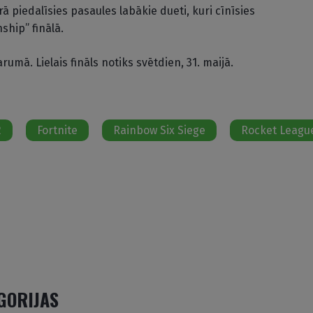
 piedalīsies pasaules labākie dueti, kuri cīnīsies
ship” finālā.
umā. Lielais fināls notiks svētdien, 31. maijā.
2
Fortnite
Rainbow Six Siege
Rocket Leagu
EGORIJAS