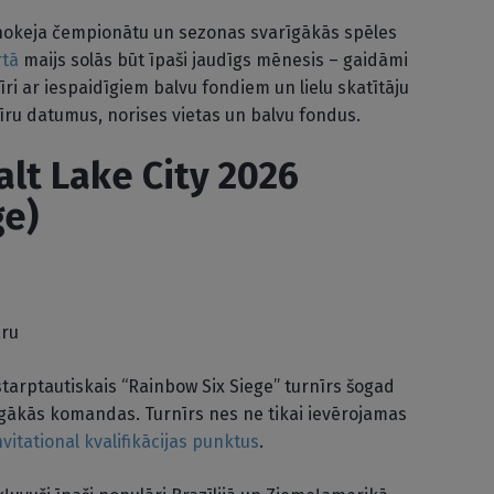
 hokeja čempionātu un sezonas svarīgākās spēles
rtā
maijs solās būt īpaši jaudīgs mēnesis – gaidāmi
īri ar iespaidīgiem balvu fondiem un lielu skatītāju
nīru datumus, norises vietas un balvu fondus.
lt Lake City 2026
ge)
āru
starptautiskais “Rainbow Six Siege” turnīrs šogad
īgākās komandas. Turnīrs nes ne tikai ievērojamas
nvitational kvalifikācijas punktus
.