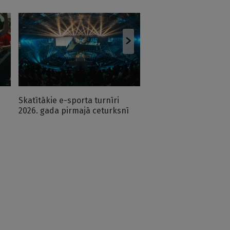
Aprīļa trakākie e-spo
notikumi – no CS2 līd
“GeoGuessr”
Skatītākie e-sporta turnīri
2026. gada pirmajā ceturksnī