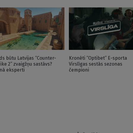
ds būtu Latvijas “Counter-
Kronēti “Optibet” E-sporta
rike 2” zvaigžņu sastāvs?
Virslīgas sestās sezonas
nā eksperti
čempioni