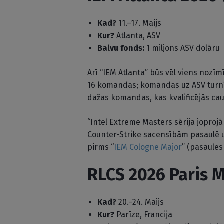
Kad?
11.–17. Maijs
Kur?
Atlanta, ASV
Balvu fonds:
1 miljons ASV dolāru
Arī “IEM Atlanta” būs vēl viens nozīmī
16 komandas; komandas uz ASV turnī
dažas komandas, kas kvalificējās cau
“Intel Extreme Masters sērija joproj
Counter-Strike sacensībām pasaulē u
pirms “
IEM Cologne Major
” (pasaule
RLCS 2026 Paris 
Kad?
20.–24. Maijs
Kur?
Parīze, Francija