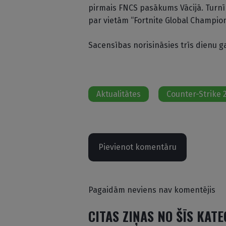
pirmais FNCS pasākums Vācijā. Turnīrā
par vietām “Fortnite Global Champion
Sacensības norisināsies trīs dienu gar
Aktualitātes
Counter-Strike 
Pievienot komentāru
Pagaidām neviens nav komentējis
CITAS ZIŅAS NO ŠĪS KAT