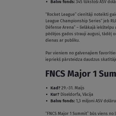
Balvu fonds:
345 tūkstoši ASV dolā
“Rocket League” cienītāji noteikti gai
League Championship Series” jeb RLC
Défense Arena” – lielākajā iekštelpu
pēdējos gados strauji augusi, tādēļ or
dienas ar publiku.
Par vieniem no galvenajiem favorīti
iepriekš pārsteidza daudzus skatītā
FNCS Major 1 Sum
Kad?
29.–31. Maijs
Kur?
Diseldorfa, Vācija
Balvu fonds:
1,3 miljoni ASV dolāru
“FNCS Major 1 Summit” būs viens no l