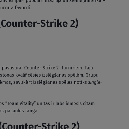
ļuvuši īpaši populāri Brazīlijā un Ziemeļamerikā –
urnīra favorīti.
Counter-Strike 2)
u
 pavasara “Counter-Strike 2” turnīriem. Tajā
stoņas kvalificēsies izslēgšanas spēlēm. Grupu
stēmas, savukārt izslēgšanas spēles notiks
single-
 “Team Vitality” un tas ir labs iemesls citām
as pasaules rangā.
(Counter-Strike 2)