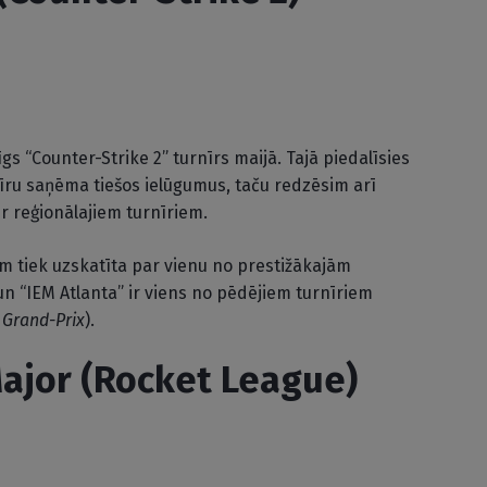
gs “Counter-Strike 2” turnīrs maijā. Tajā piedalīsies
ru saņēma tiešos ielūgumus, taču redzēsim arī
r reģionālajiem turnīriem.
ām tiek uzskatīta par vienu no prestižākajām
n “IEM Atlanta” ir viens no pēdējiem turnīriem
s
Grand-Prix
).
Major (Rocket League)