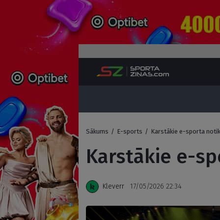
Sākums
/
E-sports
/
Karstākie e-sporta noti
Karstākie e-sp
Kleverr
17/05/2026 22:34