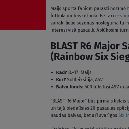
Maijs sporta faniem parasti nozīmē
futbolā un basketbolā. Bet arī
e-spo
vairāki lielie sezonas noslēguma turn
interesi visā pasaulē. Aplūkosim tur
BLAST R6 Major Sa
(Rainbow Six Sie
Kad?
8.–17. Maijs
Kur?
Soltleiksitija, ASV
Balvu fonds:
600 tūkstoši ASV dol
“BLAST R6 Major” būs pirmais lielais 
un tajā piedalīsies 20 pasaules spēc
naudas balvas, bet arī svarīgos
Six I