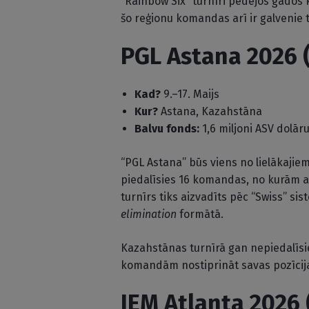
“Rainbow Six” turnīri pēdējos gados k
šo reģionu komandas arī ir galvenie t
PGL Astana 2026 (
Kad?
9.–17. Maijs
Kur?
Astana, Kazahstāna
Balvu fonds:
1,6 miljoni ASV dolār
“PGL Astana” būs viens no lielākajiem
piedalīsies 16 komandas, no kurām a
turnīrs tiks aizvadīts pēc “Swiss” si
elimination
formātā.
Kazahstānas turnīrā gan nepiedalīsies
komandām nostiprināt savas pozīcij
IEM Atlanta 2026 