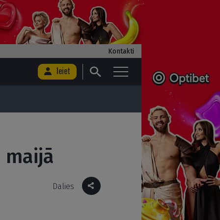
Kontakti
Ieiet
 maijā
Dalies