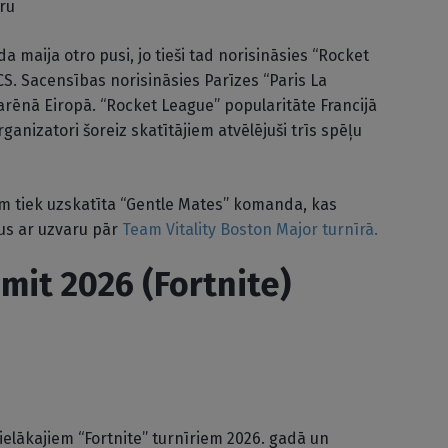
ru
da maija otro pusi, jo tieši tad norisināsies “Rocket
S. Sacensības norisināsies Parīzes “Paris La
 arēnā Eiropā. “Rocket League” popularitāte Francijā
ganizatori šoreiz skatītājiem atvēlējuši trīs spēļu
em tiek uzskatīta “Gentle Mates” komanda, kas
jus ar uzvaru pār
Team Vitality Boston Major turnīrā.
mit 2026 (Fortnite)
ielākajiem “Fortnite” turnīriem 2026. gadā un