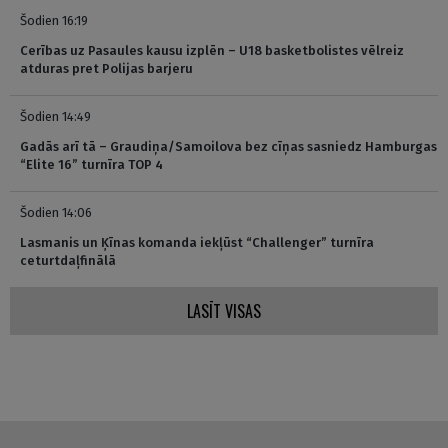
Šodien 16:19
Cerības uz Pasaules kausu izplēn – U18 basketbolistes vēlreiz
atduras pret Polijas barjeru
Šodien 14:49
Gadās arī tā – Graudiņa/Samoilova bez cīņas sasniedz Hamburgas
“Elite 16” turnīra TOP 4
Šodien 14:06
Lasmanis un Ķīnas komanda iekļūst “Challenger” turnīra
ceturtdaļfinālā
LASĪT VISAS