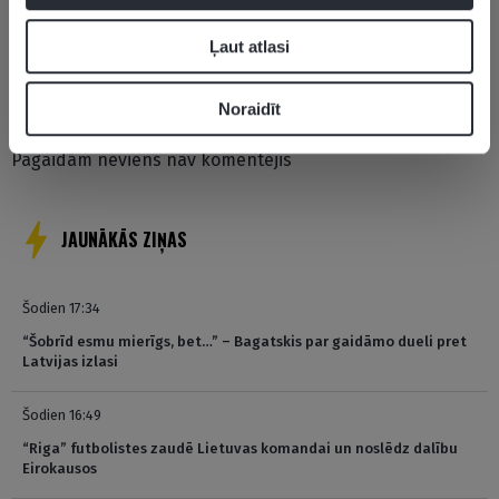
Ļaut atlasi
Pievienot komentāru
Noraidīt
Pagaidām neviens nav komentējis
JAUNĀKĀS ZIŅAS
Šodien 17:34
“Šobrīd esmu mierīgs, bet…” – Bagatskis par gaidāmo dueli pret
Latvijas izlasi
Šodien 16:49
“Riga” futbolistes zaudē Lietuvas komandai un noslēdz dalību
Eirokausos