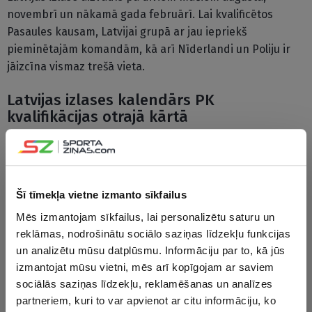
novembrī un nākamā gada februārī. Lai kvalificētos
Pasaules kausam, Latvijai grupā ar jau iepriekš
pieminētajām komandām, kā arī Nīderlandi un Poliju ir
jāizcīna vismaz trešā vieta.
Latvijas izlases kalendārs PK
kvalifikācijas otrajā kārtā
27. augusts
Horvātija – Latvija
30. augusts
Latvija – Izraēla
27. novembris
Latvija – Vācija
Šī tīmekļa vietne izmanto sīkfailus
30. novembris
Izraēla – Latvija*
Mēs izmantojam sīkfailus, lai personalizētu saturu un
25. februāris
Latvija – Horvātija
reklāmas, nodrošinātu sociālo saziņas līdzekļu funkcijas
28. februāris
Vācija – Latvija
un analizētu mūsu datplūsmu. Informāciju par to, kā jūs
izmantojat mūsu vietni, mēs arī kopīgojam ar saviem
Izraēla mājas spēles aizvada Rīgā, taču vieta var tikt
sociālās saziņas līdzekļu, reklamēšanas un analīzes
mainīta
partneriem, kuri to var apvienot ar citu informāciju, ko