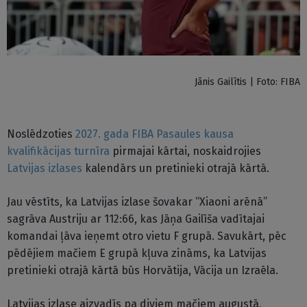
Jānis Gailītis | Foto: FIBA
Noslēdzoties
2027. gada FIBA Pasaules kausa
kvalifikācijas turnīra
pirmajai kārtai, noskaidrojies
Latvijas izlases
kalendārs un pretinieki otrajā kārtā.
Jau vēstīts, ka Latvijas izlase šovakar “Xiaoni arēnā”
sagrāva Austriju ar 112:66, kas Jāņa Gailīša vadītajai
komandai ļāva ieņemt otro vietu F grupā. Savukārt, pēc
pēdējiem mačiem E grupā kļuva zināms, ka Latvijas
pretinieki otrajā kārtā būs Horvātija, Vācija un Izraēla.
Latvijas izlase aizvadīs pa diviem mačiem augustā,