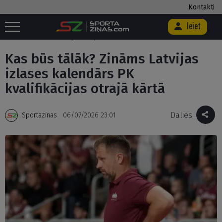
Kontakti
Ieiet
Sākums
/
Basketbols
/
Kas būs tālāk? Zināms Latvijas izlases
kalendārs PK kvalifikācijas otrajā kārtā
Kas būs tālāk? Zināms Latvijas
izlases kalendārs PK
kvalifikācijas otrajā kārtā
Dalies
Sportazinas
06/07/2026 23:01