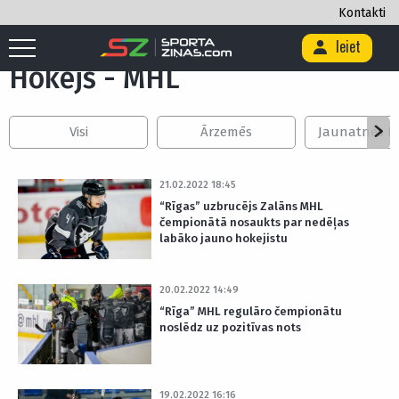
Kontakti
Sākums
/
Hokejs
/
MHL
Ieiet
Hokejs - MHL
Visi
Ārzemēs
Jaunatnes Iz
21.02.2022 18:45
“Rīgas” uzbrucējs Zalāns MHL
čempionātā nosaukts par nedēļas
labāko jauno hokejistu
20.02.2022 14:49
“Rīga” MHL regulāro čempionātu
noslēdz uz pozitīvas nots
19.02.2022 16:16