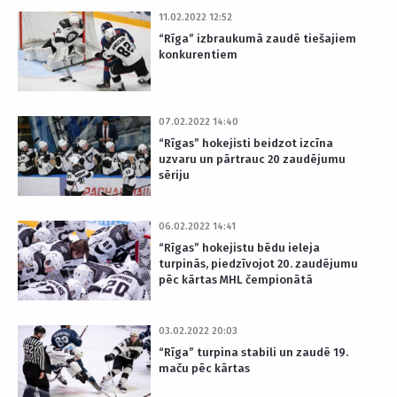
11.02.2022 12:52
“Rīga” izbraukumā zaudē tiešajiem
konkurentiem
07.02.2022 14:40
“Rīgas” hokejisti beidzot izcīna
uzvaru un pārtrauc 20 zaudējumu
sēriju
06.02.2022 14:41
“Rīgas” hokejistu bēdu ieleja
turpinās, piedzīvojot 20. zaudējumu
pēc kārtas MHL čempionātā
03.02.2022 20:03
“Rīga” turpina stabili un zaudē 19.
maču pēc kārtas