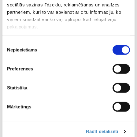
sociālās saziņas līdzekļu, reklamēšanas un analīzes
partneriem, kuri to var apvienot ar citu informāciju, ko
02.02.2022 15:44
viņiem sniedzat vai ko viņi apkopo, kad lietojat viņu
Rīdzinieku ciešanas turpinās ar 18.
zaudējumu pēc kārtas
pakalpojumus.
Piekrišanas
Nepieciešams
30.01.2022 15:41
izvēle
“Rīga” gūst četrus vārtus, tomēr
neizvairās no 17. zaudējuma pēc
kārtas
Preferences
29.01.2022 15:53
Statistika
MHL komandas turpina spārdīt guļošu
– “Rīga” cieš 16. zaudējumu pēc
kārtas
Mārketings
26.01.2022 20:48
“Rīga” turpina bezcerīgi un piedzīvo
Rādīt detalizēti
sagrāvi MHL čempionātā