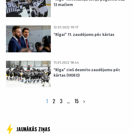
12 mačiem
12.01.2022 19:17
“Rīgai” 11. zaudējums pēc kārtas
11.01.2022 18:44
“Rīga” cieš desmito zaudējumu pēc
kārtas (VIDEO)
Posts
1
2
3
…
15
pagination
JAUNĀKĀS ZIŅAS