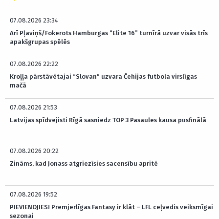
07.08.2026 23:34
Arī Pļaviņš/Fokerots Hamburgas “Elite 16” turnīrā uzvar visās trīs
apakšgrupas spēlēs
07.08.2026 22:22
Kroļļa pārstāvētajai “Slovan” uzvara Čehijas futbola virslīgas
mačā
07.08.2026 21:53
Latvijas spīdvejisti Rīgā sasniedz TOP 3 Pasaules kausa pusfinālā
07.08.2026 20:22
Zināms, kad Jonass atgriezīsies sacensību apritē
07.08.2026 19:52
PIEVIENOJIES! Premjerlīgas Fantasy ir klāt – LFL ceļvedis veiksmīgai
sezonai