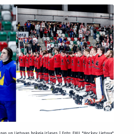
nas un Lietuvas hokeja izlases | Foto: FHU, "Hockey Lietuva"