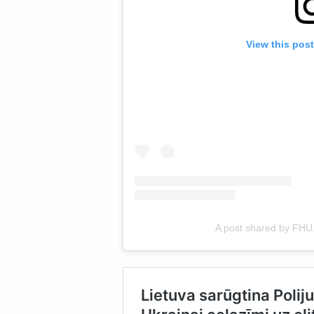
View this pos
A post shared by FHU.o