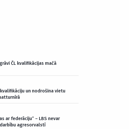
grāvi ČL kvalifikācijas mačā
kvalifikāciju un nodrošina vietu
atturnīrā
s ar federāciju” – LBS nevar
darbību agresorvalstī