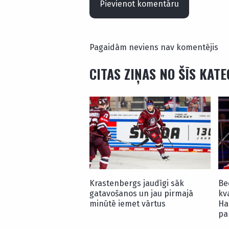
Pievienot komentāru
Pagaidām neviens nav komentējis
CITAS ZIŅAS NO ŠĪS KAT
Krastenbergs jaudīgi sāk
Be
gatavošanos un jau pirmajā
kv
minūtē iemet vārtus
Ha
pa