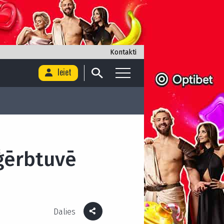
Kontakti
Ieiet
 ģērbtuvē
Dalies