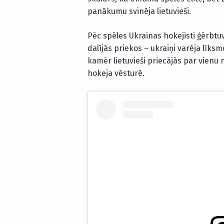
panākumu svinēja lietuvieši.
Pēc spēles Ukrainas hokejisti ģērbtu
dalījās priekos – ukraiņi varēja līksm
kamēr lietuvieši priecājās par vienu
hokeja vēsturē.