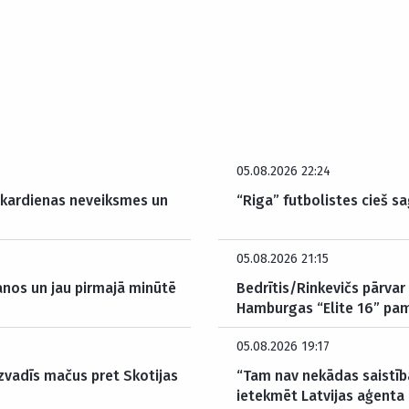
05.08.2026 22:24
akardienas neveiksmes un
“Riga” futbolistes cieš sa
05.08.2026 21:15
anos un jau pirmajā minūtē
Bedrītis/Rinkevičs pārvar 
Hamburgas “Elite 16” pam
05.08.2026 19:17
izvadīs mačus pret Skotijas
“Tam nav nekādas saistība
ietekmēt Latvijas aģenta 