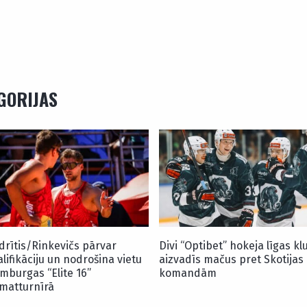
EGORIJAS
drītis/Rinkevičs pārvar
Divi “Optibet” hokeja līgas kl
alifikāciju un nodrošina vietu
aizvadīs mačus pret Skotijas
mburgas “Elite 16”
komandām
matturnīrā