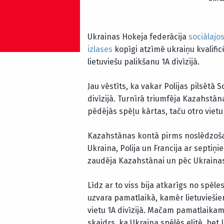
Ukrainas Hokeja federācija
sociālajos
izlases
kopīgi atzīmē ukraiņu kvalific
lietuviešu palikšanu 1A divīzijā.
Jau vēstīts, ka vakar Polijas pilsēt
divīzijā. Turnīrā triumfēja Kazahstāna
pēdējās spēļu kārtas, taču otro vietu 
Kazahstānas kontā pirms noslēdzošaj
Ukraina, Polija un Francija ar septiņ
zaudēja Kazahstānai un pēc Ukrainas 
Līdz ar to viss bija atkarīgs no spēles
uzvara pamatlaikā, kamēr lietuviešie
vietu 1A divīzijā. Mačam pamatlaikam 
skaidrs, ka Ukraina spēlēs elitē, bet L