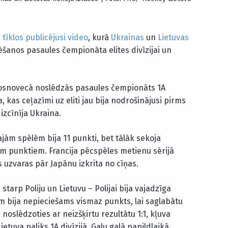
 tīklos publicējusi video
, kurā
Ukrainas
un
Lietuvas
ēšanos pasaules čempionāta elites divīzijai un
ā Sosnovecā noslēdzās pasaules čempionāts 1A
, kas ceļazīmi uz eliti jau bija nodrošinājusi pirms
izcīnīja Ukraina.
ām spēlēm bija 11 punkti, bet tālāk sekoja
iem punktiem. Francija pēcspēles metienu sērijā
uzvaras pār Japānu izkrita no cīņas.
 starp Poliju un Lietuvu – Polijai bija vajadzīga
m bija nepieciešams vismaz punkts, lai saglabātu
noslēdzoties ar neizšķirtu rezultātu 1:1, kļuva
ietuva paliks 1A divīzijā. Galu galā papildlaikā