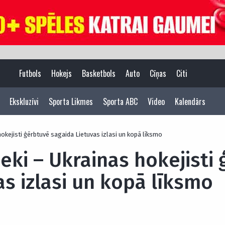
Futbols
Hokejs
Basketbols
Auto
Cīņas
Citi
Ekskluzīvi
Sporta Likmes
Sporta ABC
Video
Kalendārs
hokejisti ģērbtuvē sagaida Lietuvas izlasi un kopā līksmo
ieki – Ukrainas hokejisti
as izlasi un kopā līksmo