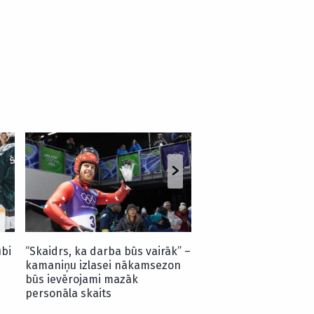
Latvieša pārstāvētā
treneris iedzīvojas h
raksturīgā savainoju
ubi
“Skaidrs, ka darba būs vairāk” –
kamaniņu izlasei nākamsezon
būs ievērojami mazāk
personāla skaits