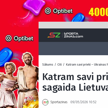
Sākums
/
Citi
/
Katram savi prieki – Ukrainas 
Katram savi pr
sagaida Lietuv
Sportazinas
09/05/2026 10:52