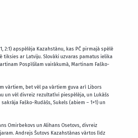
1:1, 2:1) apspēlēja Kazahstānu, kas PČ pirmajā spēlē
 tiksies ar Latviju. Slovāki uzvaras pamatus ielika
 Martinam Pospīšilam vairākumā, Martinam Faško-
em vārtiem, bet vēl pa vārtiem guva arī Libors
 un vēl divreiz rezultatīvi piespēlēja, un Lukāšs
s sakrāja Faško-Rudāšs, Sukels (abiem – 1+1) un
ans Omirbekovs un Alihans Osetovs, divreiz
ijaram. Andrejs Šutovs Kazahstānas vārtos līdz