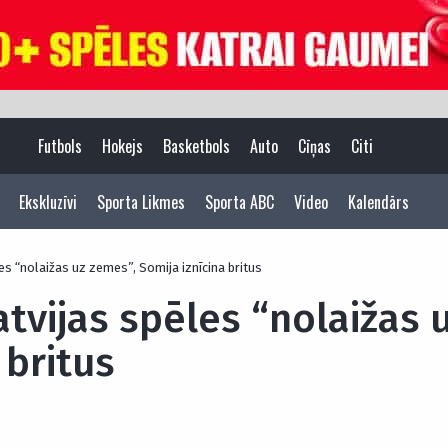
Futbols
Hokejs
Basketbols
Auto
Cīņas
Citi
Ekskluzīvi
Sporta Likmes
Sporta ABC
Video
Kalendārs
es “nolaižas uz zemes”, Somija iznīcina britus
atvijas spēles “nolaižas 
 britus