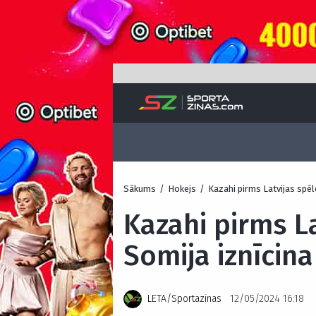
Sākums
/
Hokejs
/
Kazahi pirms Latvijas spēl
Kazahi pirms L
Somija iznīcina
LETA/Sportazinas
12/05/2024 16:18