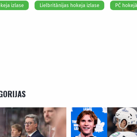
eja izlase
Lielbritānijas hokeja izlase
PČ hokej
EGORIJAS