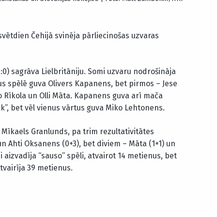
vētdien Čehijā svinēja pārliecinošas uzvaras
 2:0) sagrāva Lielbritāniju. Somi uzvaru nodrošināja
tus spēlē guva Olivers Kapanens, bet pirmos – Jese
so Rīkola un Olli Māta. Kapanens guva arī mača
ick”, bet vēl vienus vārtus guva Miko Lehtonens.
 Mīkaels Granlunds, pa trim rezultativitātes
 un Ahti Oksanens (0+3), bet diviem – Māta (1+1) un
i aizvadīja “sauso” spēli, atvairot 14 metienus, bet
vairīja 39 metienus.