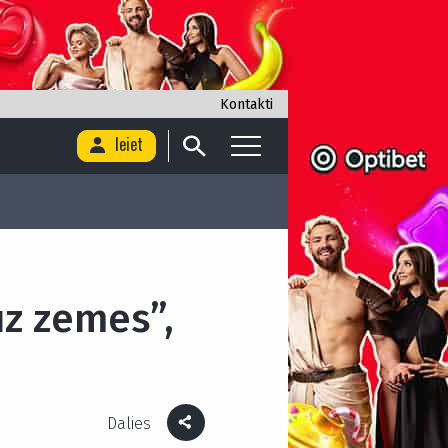
Kontakti
Ieiet
uz zemes”,
Dalies