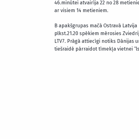
46.minūtei atvairīja 22 no 28 metieni
ar visiem 14 metieniem.
B apakšgrupas mačā Ostravā Latvija plk
plkst.21.20 spēkiem mērosies Zviedrij
LTV7. Prāgā attiecīgi notiks Dānijas 
tiešraidē pārraidot tīmekļa vietnei “l