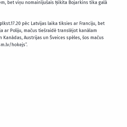
em, bet viņu nomainījušais Ņikita Bojarkins tika galā
st.17.20 pēc Latvijas laika tiksies ar Franciju, bet
a ar Poliju, mačus tiešraidē translējot kanālam
un Kanādas, Austrijas un Šveices spēles, šos mačus
sm.lv/hokejs”.