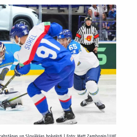
ahstānas un Slovākijas hokejisti | Foto: Matt Zambonin/IIHF