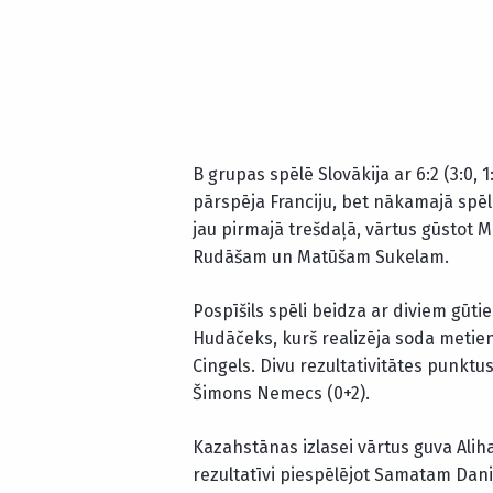
B grupas spēlē Slovākija ar 6:2 (3:0, 
pārspēja Franciju, bet nākamajā spēlē
jau pirmajā trešdaļā, vārtus gūstot
Rudāšam un Matūšam Sukelam.
Pospīšils spēli beidza ar diviem gūti
Hudāčeks, kurš realizēja soda metienu
Cingels. Divu rezultativitātes punktu
Šimons Nemecs (0+2).
Kazahstānas izlasei vārtus guva Alih
rezultatīvi piespēlējot Samatam Dan