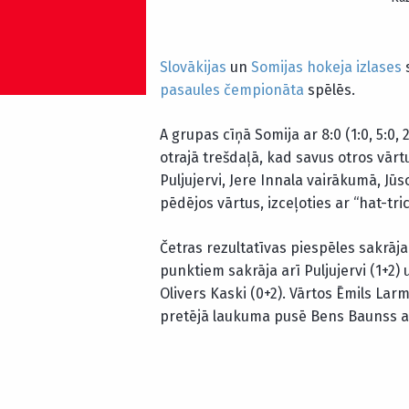
Slovākijas
un
Somijas hokeja izlases
s
pasaules čempionāta
spēlēs.
A grupas cīņā Somija ar 8:0 (1:0, 5:0,
otrajā trešdaļā, kad savus otros vār
Puljujervi, Jere Innala vairākumā, Jū
pēdējos vārtus, izceļoties ar “hat-tr
Četras rezultatīvas piespēles sakrāja
punktiem sakrāja arī Puljujervi (1+2)
Olivers Kaski (0+2). Vārtos Ēmils Larm
pretējā laukuma pusē Bens Baunss at