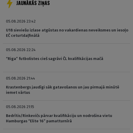
JAUNĀKĀS ZIŅAS
05.08.2026 23:42
U18 sieviešu izlase atgūstas no vakardienas neveiksmes un iesoļo
EČ ceturtdaļfinālā
05.08.2026 22:24
“Riga” futbolistes cieš sagrāvi ČL kvalifikācijas mačā
05.08.2026 21:44
Krastenbergs jaudīgi sāk gatavošanos un jau pirmajā minūtē
iemet vārtus
05.08.2026 21:15
Bedrītis/Rinkevičs pārvar kvalifikāciju un nodrošina vietu
Hamburgas “Elite 16” pamatturnīrā