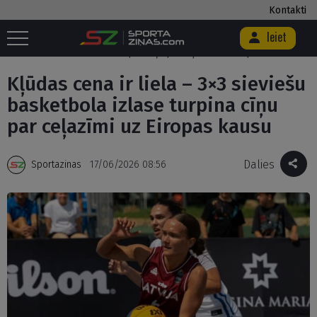
Kontakti
Ieiet
Sākums
/
Basketbols
/
3x3 basketbols
/
Kļūdas cena ir liela – 3×3
sieviešu basketbola izlase turpina cīņu par ceļazīmi uz Eiropas kausu
Kļūdas cena ir liela – 3×3 sieviešu
basketbola izlase turpina cīņu
par ceļazīmi uz Eiropas kausu
Dalies
Sportazinas
17/06/2026 08:56