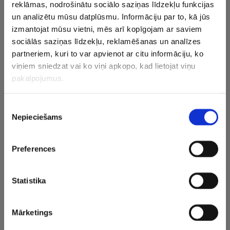
reklāmas, nodrošinātu sociālo saziņas līdzekļu funkcijas
ranga – Serbijai, Francijai, Nīderlandei, Vācijai un Pasaules
un analizētu mūsu datplūsmu. Informāciju par to, kā jūs
kausa ieguvējai Latvijai, kā arī kvalifikācijas turnīru
izmantojat mūsu vietni, mēs arī kopīgojam ar saviem
uzvarētājām Itālijai, Īrijai un Šveicei.
sociālās saziņas līdzekļu, reklamēšanas un analīzes
partneriem, kuri to var apvienot ar citu informāciju, ko
Eiropas čempionāta finālturnīrs no 11. līdz 13.
viņiem sniedzat vai ko viņi apkopo, kad lietojat viņu
septembrim notiks Beļģijas pilsētā Antverpenē.
pakalpojumus.
CITAS ZIŅAS NO ŠĪS KATEGORIJAS
Piekrišanas
Nepieciešams
izvēle
Preferences
Statistika
U18 sieviešu izlase
“Tam nav nekādas
Viens no L
atgūstas no
saistības ar
spilgtāka
vakardienas
federāciju” – LBS
basketbol
Mārketings
neveiksmes un iesoļo
nevar ietekmēt
noslēdz k