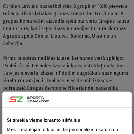
Otrdien Latvijas basketbolistes B grupā ar 13:10 pieveica
Grieķiju. Divas labākās grupas komandas trešdien ar A
grupas komandām aizvadīs spēli par vietu Eiropas kausa
finālturnīrā, kur iekļūs divas Rumānijas turnīra vienības.
A grupā spēlē Dānija, Lietuva, Rumānija, Ukraina un
Zviedrija.
Pirms pusotras nedēļas izlase, Leimanes vietā spēlējot
Paulai Ciršai, Pasaules kausā iekļuva astotdaļfinālā, kas
Latvijas sieviešu izlasei ir līdz šim augstākais sasniegums.
Finālturnīram jau ir kvalificējušās desmit izlases –
pašreizējā Eiropas čempione Nīderlande, sacensību
rīkotāja Beļģija, kā arī Spānija, Francija, Vācija, Polija un
Čehija pēc ranga un kvalifikācijas turnīru uzvarētājas
Ungārija, Slovēnija un Azerbaidžāna.
Šī tīmekļa vietne izmanto sīkfailus
Vīriešu turnīrā garantēta vieta Eiropas kausa finālturnīrā
Mēs izmantojam sīkfailus, lai personalizētu saturu un
ir pašreizējai čempionei Lietuvai, mājiniecei Beļģijai, pēc