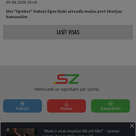
05.08.2026 20:40
Divi “Optibet” hokeja līgas klubi aizvadīs mačus pret Skotijas
komandām
LASĪT VISAS
Interesanti un saprotami par sportu
Futbols
Hokejs
Basketbols
Par mums
Reklāmas Parametri
Kontakti
“Mums ir visas iespējas tikt ļoti tālu!” – jaunais