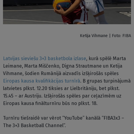
Ketija Vihmane | Foto: FIBA
Latvijas sieviešu 3×3 basketbola izlase
, kurā spēlē Marta
Leimane, Marta Miščenko, Digna Strautmane un Ketija
Vihmane, šodien Rumānijā aizvadīs izšķirošās spēles
Eiropas kausa kvalifikācijas turnīrā
. B grupas turpinājumā
latvietes plkst. 12.20 tiksies ar Lielbritāniju, bet plkst.
15.45 – ar Austriju. Izšķirošās spēles par ceļazīmēm uz
Eiropas kausa finālturnīru būs no plkst. 18.
Turnīru tiešraidē var vērot “YouTube” kanālā “FIBA3x3 –
The 3×3 Basketball Channel”.