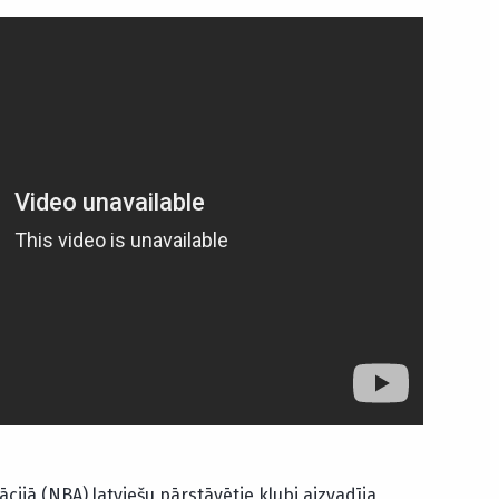
ijā (NBA) latviešu pārstāvētie klubi aizvadīja