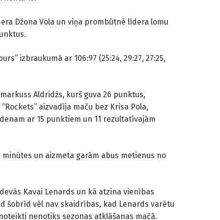
īdera Džona Vola un viņa prombūtnē līdera lomu
punktus.
rs” izbraukumā ar 106:97 (25:24, 29:27, 27:25,
Lamarkuss Aldridžs, kurš guva 26 punktus,
 “Rockets” aizvadīja maču bez Krisa Pola,
denam ar 15 punktiem un 11 rezultatīvajām
s minūtes un aizmeta garām abus metienus no
devās Kavai Lenards un kā atzina vienības
ad šobrīd vēl nav skaidrības, kad Lenards varētu
 noteikti nenotiks sezonas atklāšanas mačā.