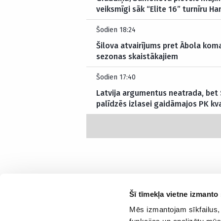
veiksmīgi sāk “Elite 16” turnīru H
Šodien 18:24
Šilova atvairījums pret Ābola kom
sezonas skaistākajiem
Šodien 17:40
Latvija argumentus neatrada, bet S
palīdzēs izlasei gaidāmajos PK kva
Šī tīmekļa vietne izmanto 
Mēs izmantojam sīkfailus, 