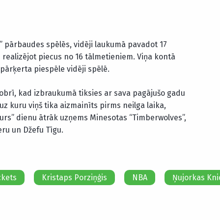
” pārbaudes spēlēs, vidēji laukumā pavadot 17
realizējot piecus no 16 tālmetieniem. Viņa kontā
pārķerta piespēle vidēji spēlē.
obrī, kad izbraukumā tiksies ar sava pagājušo gadu
uz kuru viņš tika aizmainīts pirms neilga laika,
urs” dienu ātrāk uzņems Minesotas “Timberwolves”,
eru un Džefu Tīgu.
ckets
Kristaps Porziņģis
NBA
Ņujorkas Kni