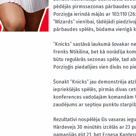
pēdējās pirmssezonas pārbaudes spē
Porziņģa ierindā mājās ar 103:110 (26:
“Wizards” vienībai, tādējādi piedzīv
pārbaudes spēlēs, būdama vienīgā k
“Knicks” sastāvā laukumā šovakar ne
Frenks Ntikilina, bet kā norādīja ko
būtu regulārās sezonas spēle, tad ab
Porziņģis piedalījies vien divās no 
Šonakt “Knicks” jau demonstrēja atz
iepriekšējās spēlēs, pirmās divas cet
konferences vadošajām komandām Vaš
zaudējums ar septiņu punktu starpīb
Rezultatīvi nospēlēja šīs vasaras ie
Hārdevejs 30 minūtēs izcēlās ar 23 
pamanījās gūt 21, bet Ernesa Kantera