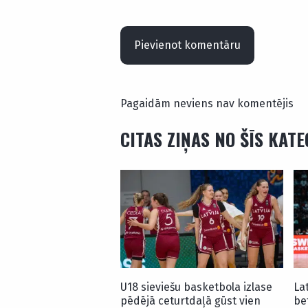
Pievienot komentāru
Pagaidām neviens nav komentējis
CITAS ZIŅAS NO ŠĪS KAT
U18 sieviešu basketbola izlase
La
pēdējā ceturtdaļā gūst vien
be