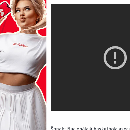
Šonakt Nacionālajā basketbola asociāc