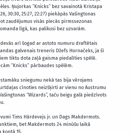
les. Ņujorkas “Knicks” bez savainotā Kristapa
26, 30:30, 25:27, 22:27) piekāpās Vašingtonas
ojot zaudējumus visās piecās pirmssezonas
omanda līgā, kas palikusi bez uzvarām.
devās arī šogad ar astoto numuru draftētais
mandas galvenais treneris Džefs Hornačeks, ja šī
iem tiktu dota zaļā gaisma piedalīties spēlē.
piecām “Knicks” pārbaudes spēlēm.
īstamāku sniegumu nekā tas bija vērojams
urtdaļas cīnoties neizšķirti ar vienu no Austrumu
ingtonas “Wizards”, taču beigu galā piedzīvots
u.
guvumi Tims Hārdevejs jr. un Dags Makdermots.
punktiem, bet Makdermots 24 minūšu laikā
 kontā 15.