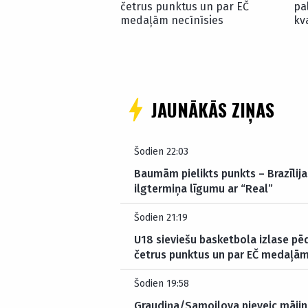
četrus punktus un par EČ
pa
medaļām necīnīsies
kv
JAUNĀKĀS ZIŅAS
Šodien 22:03
Baumām pielikts punkts – Brazīlij
ilgtermiņa līgumu ar “Real”
Šodien 21:19
U18 sieviešu basketbola izlase pē
četrus punktus un par EČ medaļām
Šodien 19:58
Graudiņa/Samoilova pieveic mājini