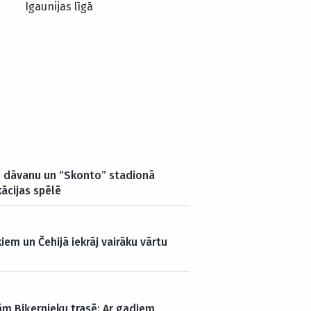
Igaunijas līgā
u dāvanu un “Skonto” stadionā
kācijas spēlē
kiem un Čehijā iekrāj vairāku vārtu
m Biķernieku trasē: Ar gadiem