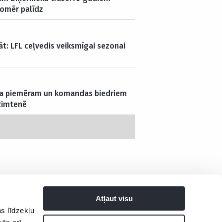
tomēr palīdz
āt: LFL ceļvedis veiksmīgai sezonai
a piemēram un komandas biedriem
zimtenē
Atļaut visu
s līdzekļu