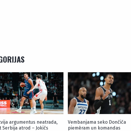
EGORIJAS
tvija argumentus neatrada,
Vembanjama seko Dončiča
t Serbija atrod – Jokičs
piemēram un komandas