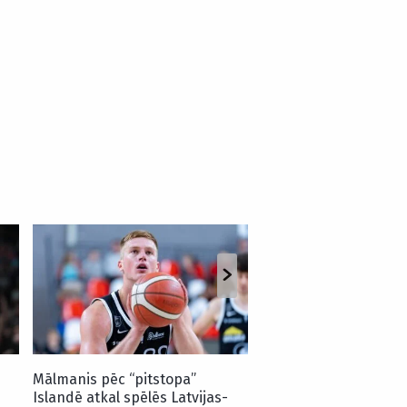
Aģents skaidro, kādēļ
Grīnvalds un Aizpurs
U18 EČ
Mālmanis pēc “pitstopa”
Islandē atkal spēlēs Latvijas-