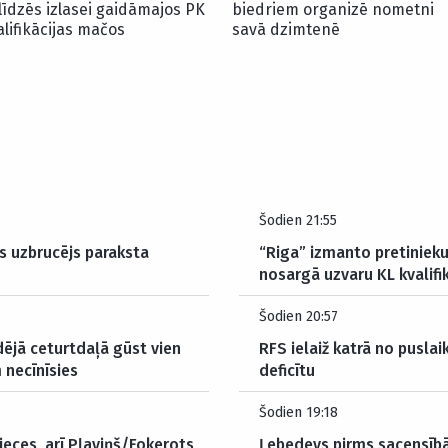
līdzēs izlasei gaidāmajos PK
biedriem organizē nometni
alifikācijas mačos
savā dzimtenē
Šodien 21:55
as uzbrucējs paraksta
“Riga” izmanto pretiniek
nosargā uzvaru KL kvalifi
Šodien 20:57
dējā ceturtdaļā gūst vien
RFS ielaiž katrā no puslai
 necīnīsies
deficītu
Šodien 19:18
eces, arī Pļaviņš/Fokerots
Ļebedevs pirms sacensībā