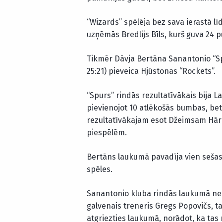
“Wizards” spēlēja bez sava ierastā l
uzņēmās Bredlijs Bīls, kurš guva 24 
Tikmēr Dāvja Bertāna Sanantonio “Spu
25:21) pieveica Hjūstonas “Rockets”.
“Spurs” rindās rezultatīvākais bija 
pievienojot 10 atlēkošās bumbas, bet
rezultatīvākajam esot Džeimsam Hār
piespēlēm.
Bertāns laukumā pavadīja vien seša
spēles.
Sanantonio kluba rindās laukumā ne
galvenais treneris Gregs Popovičs, t
atgriezties laukumā, norādot, ka tas