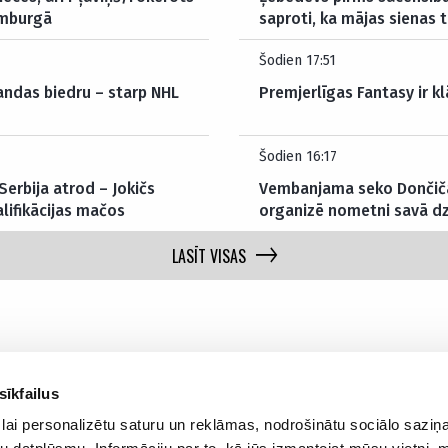
amburgā
saproti, ka mājas sienas 
Šodien 17:51
andas biedru – starp NHL
Premjerlīgas Fantasy ir kl
Šodien 16:17
erbija atrod – Jokičs
Vembanjama seko Dončič
lifikācijas mačos
organizē nometni savā d
LASĪT VISAS
sīkfailus
lai personalizētu saturu un reklāmas, nodrošinātu sociālo saziņa