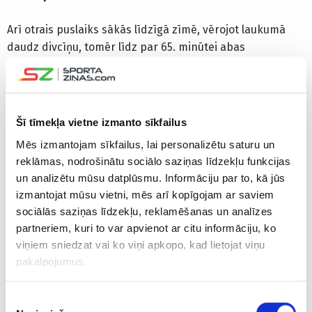
Arī otrais puslaiks sākās līdzīgā zīmē, vērojot laukumā
daudz divcīņu, tomēr līdz par 65. minūtei abas
valstsvienības vērā ņemamus momentus neizveidoja.
Kolumbijas izlases futbolists Muriels izdarīja ļoti bīstamu
sitienu, bet bumbai trāpot pa Senegālas spēlētāju, tā
aizlidoja vārtiem secen. Pēc Kvinteiro izpildītā stūra
Šī tīmekļa vietne izmanto sīkfailus
sitiena izdevība bija arī Falkao, bet sitiens lidoja pāri
Mēs izmantojam sīkfailus, lai personalizētu saturu un
vārtiem. Turpinājumā Kolumbijas spiediens uz Senegālas
reklāmas, nodrošinātu sociālo saziņas līdzekļu funkcijas
vārtiem, tomēr Āfrikas komanda prata lieliski
un analizētu mūsu datplūsmu. Informāciju par to, kā jūs
aizstāvēties.
izmantojat mūsu vietni, mēs arī kopīgojam ar saviem
sociālās saziņas līdzekļu, reklamēšanas un analīzes
74. minūtē Kolumbija tomēr spēja izvirzīties vadībā.
partneriem, kuri to var apvienot ar citu informāciju, ko
Teicami starp senegāliešu aizsargiem ”iznira” Jerī Mina,
viņiem sniedzat vai ko viņi apkopo, kad lietojat viņu
kurš pēc stūra sitiena ar galvu raidīja bumbu Ndiajē
pakalpojumus.
sargātajos vārtos. Tie ”Barcelona” aizsargam bija jau otrie
vārti turnīrā. Jau trīs minūtes vēlāk, 77. minūtē, Senegāla
Piekrišanas
varēja izlīdzināt rezultātu, bet spēcīgo Nianga sitienu