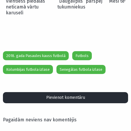
Vientiess piedalās
“Daugavpils” pārspēj
Mesi tēvs
neticamā vārtu
tukumniekus
karuselī
2018. gada Pasaules kauss futbolā
Futbols
Kolumbijas futbola izlase
Senegālas futbola izlase
Pievienot komentāru
Pagaidām neviens nav komentējis