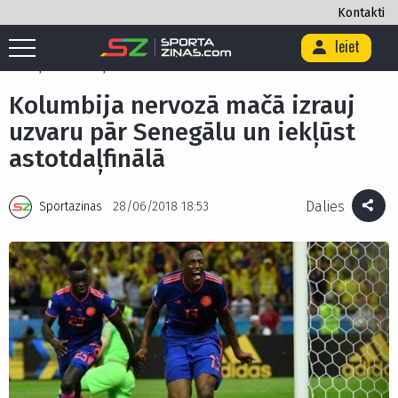
Kontakti
Ieiet
Sākums
/
Futbols
/
Kolumbija nervozā mačā izrauj uzvaru pār Senegālu
un iekļūst astotdaļfinālā
Kolumbija nervozā mačā izrauj
uzvaru pār Senegālu un iekļūst
astotdaļfinālā
Dalies
Sportazinas
28/06/2018 18:53