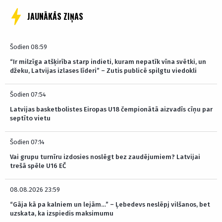
JAUNĀKĀS ZIŅAS
Šodien 08:59
“Ir milzīga atšķirība starp indieti, kuram nepatīk vīna svētki, un
džeku, Latvijas izlases līderi” – Zutis publicē spilgtu viedokli
Šodien 07:54
Latvijas basketbolistes Eiropas U18 čempionātā aizvadīs cīņu par
septīto vietu
Šodien 07:14
Vai grupu turnīru izdosies noslēgt bez zaudējumiem? Latvijai
trešā spēle U16 EČ
08.08.2026 23:59
“Gāja kā pa kalniem un lejām…” – Ļebedevs neslēpj vilšanos, bet
uzskata, ka izspiedis maksimumu