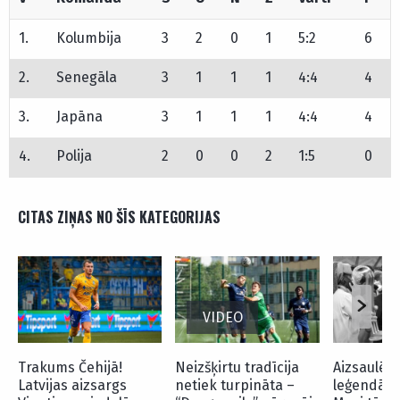
1.
Kolumbija
3
2
0
1
5:2
6
2.
Senegāla
3
1
1
1
4:4
4
3.
Japāna
3
1
1
1
4:4
4
4.
Polija
2
0
0
2
1:5
0
CITAS ZIŅAS NO ŠĪS KATEGORIJAS
VIDEO
Trakums Čehijā!
Neizšķirtu tradīcija
Aizsaulē d
Latvijas aizsargs
netiek turpināta –
leģendārā