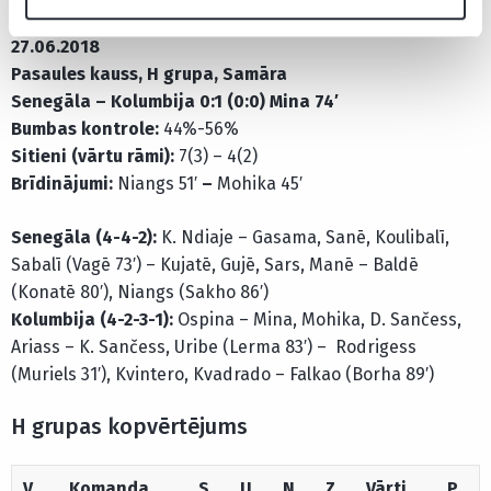
27.06.2018
Pasaules kauss, H grupa, Samāra
Senegāla – Kolumbija 0:1 (0:0) Mina 74′
Bumbas kontrole:
44%-56%
Sitieni (vārtu rāmi):
7(3) – 4(2)
Brīdinājumi:
Niangs 51′
–
Mohika 45′
Senegāla (4-4-2):
K. Ndiaje – Gasama, Sanē, Koulibalī,
Sabalī (Vagē 73′) – Kujatē, Gujē, Sars, Manē – Baldē
(Konatē 80′), Niangs (Sakho 86′)
Kolumbija (4-2-3-1):
Ospina – Mina, Mohika, D. Sančess,
Ariass – K. Sančess, Uribe (Lerma 83′) – Rodrigess
(Muriels 31′), Kvintero, Kvadrado – Falkao (Borha 89′)
H grupas kopvērtējums
V
Komanda
S
U
N
Z
Vārti
P