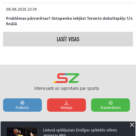
08.08.2026 23:39
Problēmas pārvarētas? Ostapenko iekļūst Toronto dubultspēļu 1/4
finālā
LASĪT VISAS
Interesanti un saprotami par sportu
Futbols
Hokejs
Basketbols
Par mums
Reklāmas Parametri
Kontakti
Lietuvā spēlējušais Eirolīgas spīdeklis vēlreiz
atgriežas NBA