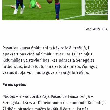
Foto: AFP/LETA
Pasaules kausa finālturnīra izšķirošajā, trešajā, H
apakšgrupas cīņā minimālu uzvaru ar 1:0 izcīnījusi
Kolumbijas valstsvienības, kas pārspēja Senegālas
futbolistus, iekļūstot turnīra astotdaļfinālā. Vienīgos
vārtus dueļa 74. minūtē guva aizsargs Jerī Mina.
Pirms spēles
Pēdējā Āfrikas cerība šajā Pasaules kausa izcīņā –
Senegāla tiksies ar Dienvidamerikas komandu Kolumbiju.
Āfrikāņi pirmajos mačos iekrājuši četrus, kamēr