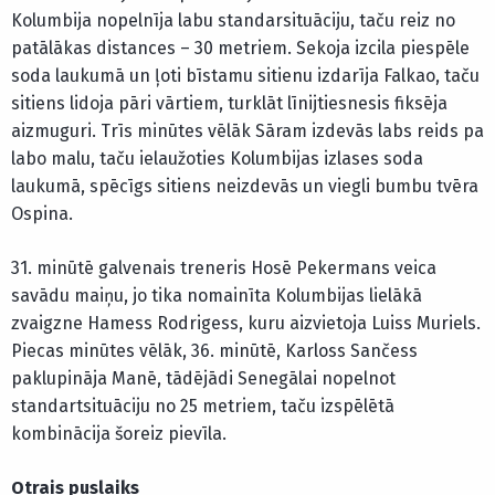
Kolumbija nopelnīja labu standarsituāciju, taču reiz no
patālākas distances – 30 metriem. Sekoja izcila piespēle
soda laukumā un ļoti bīstamu sitienu izdarīja Falkao, taču
sitiens lidoja pāri vārtiem, turklāt līnijtiesnesis fiksēja
aizmuguri. Trīs minūtes vēlāk Sāram izdevās labs reids pa
labo malu, taču ielaužoties Kolumbijas izlases soda
laukumā, spēcīgs sitiens neizdevās un viegli bumbu tvēra
Ospina.
31. minūtē galvenais treneris Hosē Pekermans veica
savādu maiņu, jo tika nomainīta Kolumbijas lielākā
zvaigzne Hamess Rodrigess, kuru aizvietoja Luiss Muriels.
Piecas minūtes vēlāk, 36. minūtē, Karloss Sančess
paklupināja Manē, tādējādi Senegālai nopelnot
standartsituāciju no 25 metriem, taču izspēlētā
kombinācija šoreiz pievīla.
Otrais puslaiks