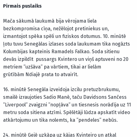
Pirmais puslaiks
Mača sākumā laukumā bija vērojama liela
bezkompromisa cīņa, nežēlojot pretiniekus un,
izmantojot spēka spēli un fiziskos dotumus. 10. minūtē
ļotu tuvu Senegālas izlases soda laukumam tika nogāzts
Kolumbijas kapteinis Ramadels Falkao. Soda sitienu
devās izpildīt pussargs Kvintero un viņš aptuveni no 20
metriem ”uzšāva” pa vārtiem, tikai ar lielām
grūtībām Ndiajē prata to atvairīt.
16. minūtē Senegāla izveidoja izcilu pretuzbrukumu,
smailē izraujoties Sadio Manē, taču Davidsons Sančess
”Liverpool” zvaigzni ”nopļāva” un tiesnesis norādīja uz 11
metru soda sitiena atzīmi. Spēlētāji lūdza apskatīt video
atkārtojumu un tika nolemts, ka ”pendeles” nebūs.
24. minūtē Gejē uzkāpa uz kājas Kvinteiro un atkal