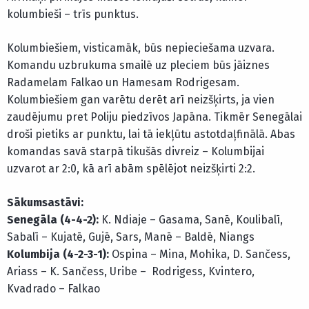
kolumbieši – trīs punktus.
Kolumbiešiem, visticamāk, būs nepieciešama uzvara.
Komandu uzbrukuma smailē uz pleciem būs jāiznes
Radamelam Falkao un Hamesam Rodrigesam.
Kolumbiešiem gan varētu derēt arī neizšķirts, ja vien
zaudējumu pret Poliju piedzīvos Japāna. Tikmēr Senegālai
droši pietiks ar punktu, lai tā iekļūtu astotdaļfinālā. Abas
komandas savā starpā tikušās divreiz – Kolumbijai
uzvarot ar 2:0, kā arī abām spēlējot neizšķirti 2:2.
Sākumsastāvi:
Senegāla (4-4-2):
K. Ndiaje – Gasama, Sanē, Koulibalī,
Sabalī – Kujatē, Gujē, Sars, Manē – Baldē, Niangs
Kolumbija (4-2-3-1):
Ospina – Mina, Mohika, D. Sančess,
Ariass – K. Sančess, Uribe – Rodrigess, Kvintero,
Kvadrado – Falkao