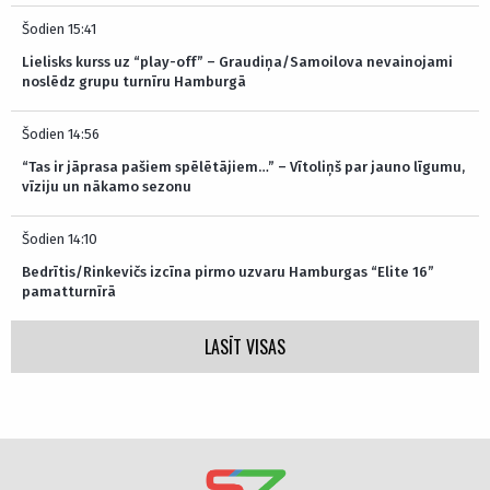
Šodien 15:41
Lielisks kurss uz “play-off” – Graudiņa/Samoilova nevainojami
noslēdz grupu turnīru Hamburgā
Šodien 14:56
“Tas ir jāprasa pašiem spēlētājiem…” – Vītoliņš par jauno līgumu,
vīziju un nākamo sezonu
Šodien 14:10
Bedrītis/Rinkevičs izcīna pirmo uzvaru Hamburgas “Elite 16”
pamatturnīrā
LASĪT VISAS