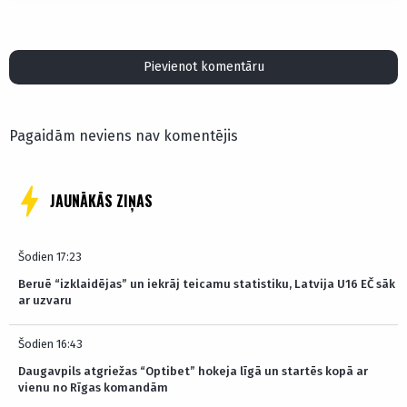
Pievienot komentāru
Pagaidām neviens nav komentējis
JAUNĀKĀS ZIŅAS
Šodien 17:23
Beruē “izklaidējas” un iekrāj teicamu statistiku, Latvija U16 EČ sāk
ar uzvaru
Šodien 16:43
Daugavpils atgriežas “Optibet” hokeja līgā un startēs kopā ar
vienu no Rīgas komandām