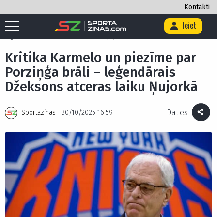
Kontakti
Ieiet
Sākums
/
Basketbols
/
Kritika Karmelo un piezīme par Porziņģa brāli –
leģendārais Džeksons atceras laiku Ņujorkā
Kritika Karmelo un piezīme par
Porziņģa brāli – leģendārais
Džeksons atceras laiku Ņujorkā
Dalies
Sportazinas
30/10/2025 16:59