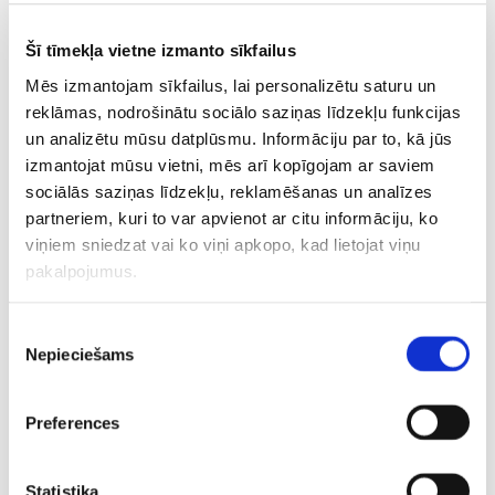
CITAS ZIŅAS NO ŠĪS KATEGORIJAS
Šī tīmekļa vietne izmanto sīkfailus
Mēs izmantojam sīkfailus, lai personalizētu saturu un
reklāmas, nodrošinātu sociālo saziņas līdzekļu funkcijas
un analizētu mūsu datplūsmu. Informāciju par to, kā jūs
izmantojat mūsu vietni, mēs arī kopīgojam ar saviem
Beruē “izklaidējas” un
Kaimiņiem vēl
“Rīgas Zeļļ
sociālās saziņas līdzekļu, reklamēšanas un analīzes
iekrāj teicamu
lielākas problēmas?
pirmssezo
partneriem, kuri to var apvienot ar citu informāciju, ko
statistiku, Latvija U16
Lietuvas izlase pulcē
aizvadīs s
viņiem sniedzat vai ko viņi apkopo, kad lietojat viņu
EČ sāk ar uzvaru
visai “šķidru” sastāvu
Eirolīgas 
pakalpojumus.
Piekrišanas
Nepieciešams
izvēle
Preferences
Statistika