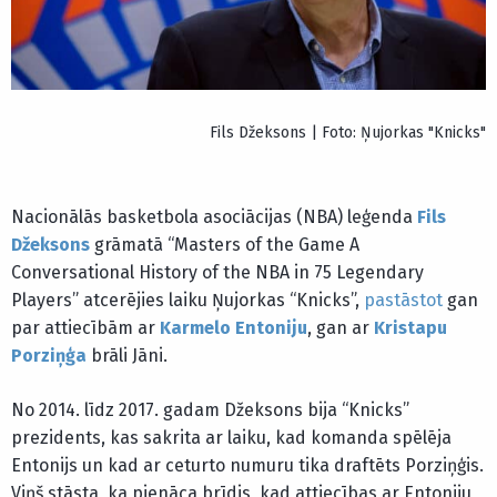
Fils Džeksons | Foto: Ņujorkas "Knicks"
Nacionālās basketbola asociācijas (NBA) leģenda
Fils
Džeksons
grāmatā “Masters of the Game A
Conversational History of the NBA in 75 Legendary
Players” atcerējies laiku Ņujorkas “Knicks”,
pastāstot
gan
par attiecībām ar
Karmelo Entoniju
, gan ar
Kristapu
Porziņģa
brāli Jāni.
No 2014. līdz 2017. gadam Džeksons bija “Knicks”
prezidents, kas sakrita ar laiku, kad komanda spēlēja
Entonijs un kad ar ceturto numuru tika draftēts Porziņģis.
Viņš stāsta, ka pienāca brīdis, kad attiecības ar Entoniju