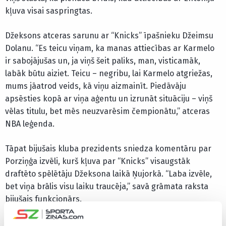
kļuva visai saspringtas.
Džeksons atceras sarunu ar “Knicks” īpašnieku Džeimsu
Dolanu. “Es teicu viņam, ka manas attiecības ar Karmelo
ir sabojājušas un, ja viņš šeit paliks, man, visticamāk,
labāk būtu aiziet. Teicu – negribu, lai Karmelo atgriežas,
mums jāatrod veids, kā viņu aizmainīt. Piedāvāju
apsēsties kopā ar viņa aģentu un izrunāt situāciju – viņš
vēlas titulu, bet mēs neuzvarēsim čempionātu,” atceras
NBA leģenda.
Tāpat bijušais kluba prezidents sniedza komentāru par
Porziņģa izvēli, kurš kļuva par “Knicks” visaugstāk
draftēto spēlētāju Džeksona laikā Ņujorkā. “Laba izvēle,
bet viņa brālis visu laiku traucēja,” savā grāmata raksta
bijušais funkcionārs.