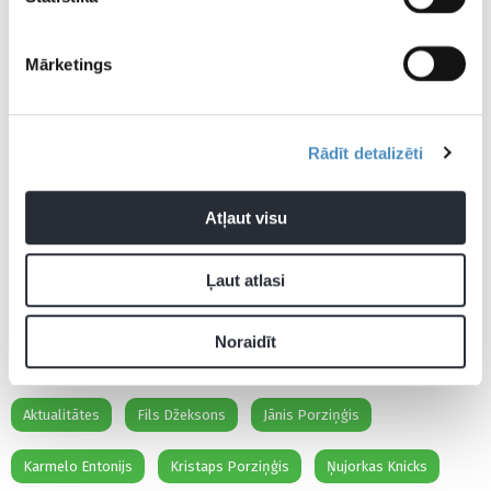
Mārketings
Rādīt detalizēti
Atļaut visu
Ļaut atlasi
Noraidīt
Aktualitātes
Fils Džeksons
Jānis Porziņģis
Karmelo Entonijs
Kristaps Porziņģis
Ņujorkas Knicks