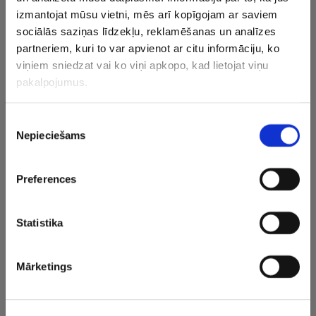
rezultātu divas minūtes un 13,26 sekundes (917).
izmantojat mūsu vietni, mēs arī kopīgojam ar saviem
sociālās saziņas līdzekļu, reklamēšanas un analīzes
Labāko desmitnieks palika 94 punktu attālumā, bet
partneriem, kuri to var apvienot ar citu informāciju, ko
viņiem sniedzat vai ko viņi apkopo, kad lietojat viņu
tuvākās divas konkurentes bija attiecīgi divus un trīs
pakalpojumus.
punktus aiz latvietes. Par čempioni ar 6182 punktiem
kļuva Sofija Koskuljela no Vašingtonas Universitātes.
Piekrišanas
Nepieciešams
izvēle
CITAS ZIŅAS NO ŠĪS KATEGORIJAS
Preferences
Statistika
Kreišs pirms EČ:
Latvijas izlase uzvar
“Kā fēnik
Mārketings
Pēdējā laikā varbūt
Baltijas komandu
pelniem a
nav bijuši tie labākie
čempionātā
šķēpmetēj
rezultāti, bet…
vieglatlētikā
par smago