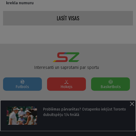
krekla numuru
LASĪT VISAS
Interesanti un saprotami par sportu
Futbols
Hokejs
Basketbols
Par mums
Reklāmas Parametri
Kontakti
Problēmas pārvarētas? Ostapenko iekļūst Toronto
dubultspēļu 1/4 finālā
Seko mums: