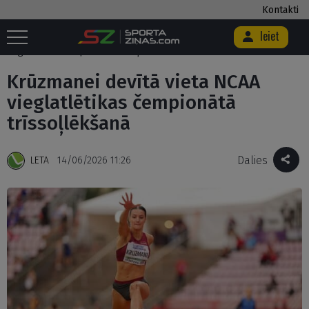
Kontakti
Ieiet
Sākums
/
Citi
/
Vieglatlētika
/
Krūzmanei devītā vieta NCAA
vieglatlētikas čempionātā trīssoļlēkšanā
Krūzmanei devītā vieta NCAA
vieglatlētikas čempionātā
trīssoļlēkšanā
Dalies
LETA
14/06/2026 11:26