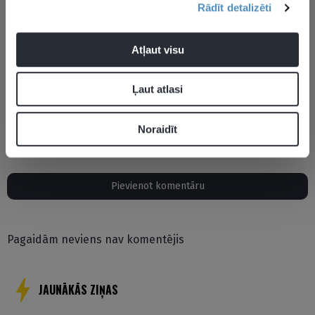
Eiropas
Rādīt detalizēti
čempionā
Atļaut visu
Ļaut atlasi
Adriana Krūzmane
Noraidīt
Pievienot komentāru
Pagaidām neviens nav komentējis
JAUNĀKĀS ZIŅAS