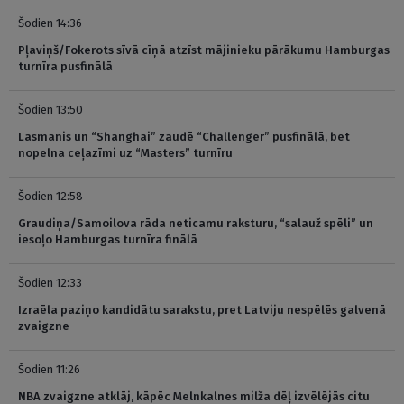
Šodien 14:36
Pļaviņš/Fokerots sīvā cīņā atzīst mājinieku pārākumu Hamburgas
turnīra pusfinālā
Šodien 13:50
Lasmanis un “Shanghai” zaudē “Challenger” pusfinālā, bet
nopelna ceļazīmi uz “Masters” turnīru
Šodien 12:58
Graudiņa/Samoilova rāda neticamu raksturu, “salauž spēli” un
iesoļo Hamburgas turnīra finālā
Šodien 12:33
Izraēla paziņo kandidātu sarakstu, pret Latviju nespēlēs galvenā
zvaigzne
Šodien 11:26
NBA zvaigzne atklāj, kāpēc Melnkalnes milža dēļ izvēlējās citu