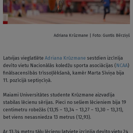
Adriana Krūzmane | Foto: Guntis Bērziņš
Latvijas vieglatlēte
Adriana Krūzmane
sestdien izcīnīja
devīto vietu Nacionālās koledžu sporta asociācijas (
NCAA
)
finālsacensībās trīssoļlēkšanā, kamēr Marta Sīviņa bija
11. pozīcijā septiņcīņā.
Maiami Universitātes studente Krūzmane aizvadīja
stabilas lēcienu sērijas. Pieci no sešiem lēcieniem bija 19
centimetru robežās (13,15 – 13,34 – 13,27 – 13,30 – 13,31),
bet viens nesasniedza 13 metrus (12,93).
Ar 13,34 metru tālu lēcienu latviete izcīnīja devīto vietu 24