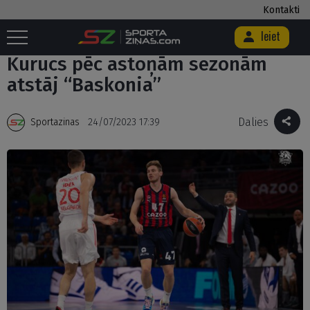
Kontakti
Ieiet
Sākums
/
Basketbols
/
Kurucs pēc astoņām sezonām atstāj “Baskonia”
Kurucs pēc astoņām sezonām
atstāj “Baskonia”
Dalies
Sportazinas
24/07/2023 17:39