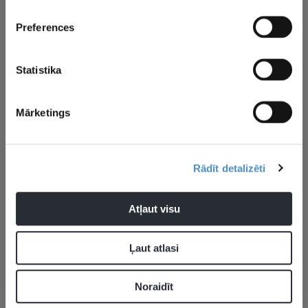
medaļām n
×
Preferences
Statistika
Aktualitātes
Artūrs Kurucs
Mārketings
Rādīt detalizēti
Pievienot komentāru
Atļaut visu
Pagaidām neviens nav komentējis
Ļaut atlasi
JAUNĀKĀS ZIŅAS
Noraidīt