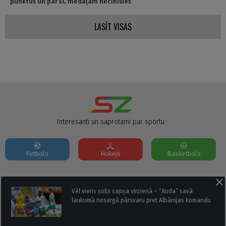
punktus un par EČ medaļām necīnīsies
LASĪT VISAS
Interesanti un saprotami par sportu
Futbols
Hokejs
Basketbols
Par mums
Reklāmas Parametri
Kontakti
Vēl viens solis sapņa virzienā – “Auda” savā
laukumā nosargā pārsvaru pret Albānijas komandu
Seko mums: