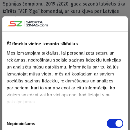
Spānijas čempionu. 2019./2020. gada sezonā latvietis tika
izīrēts “VEF Rīga” komandai, ar kuru kļuva par Latvijas
čempionu.
Kurucs iekļauts starp 24 basketbolistiem, kuri piedalās
valstsvienības treniņnometnē pirms Pasaules kausa.
Šī tīmekļa vietne izmanto sīkfailus
Mēs izmantojam sīkfailus, lai personalizētu saturu un
CITAS ZIŅAS NO ŠĪS KATEGORIJAS
reklāmas, nodrošinātu sociālo saziņas līdzekļu funkcijas
un analizētu mūsu datplūsmu. Informāciju par to, kā jūs
izmantojat mūsu vietni, mēs arī kopīgojam ar saviem
sociālās saziņas līdzekļu, reklamēšanas un analīzes
partneriem, kuri to var apvienot ar citu informāciju, ko
viņiem sniedzat vai ko viņi apkopo, kad lietojat viņu
pakalpojumus.
Sieviešu basketbola
U18 izlases spēlētājs
U18 sievie
izlase Zviedrijā
maina komandu
basketbol
pārbaudes turnīru
Itālijā
pēdējā ce
Piekrišanas
sāk ar uzvaru
gūst vien 
Nepieciešams
izvēle
punktus u