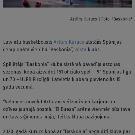
Artūrs Kurucs | Foto: "Baskonia"
Latviešu basketbolists
Artūrs Kurucs
atstājis Spānijas
čempionāta vienību “Baskonia”,
vēsta
klubs.
Spēlētājs “Baskonia” kluba sistēmā pavadīja astoņas
sezonas, kopā aizvadot 161 oficiālo spēli – 91 Spānijas līgā
un 70 – ULEB Eirolīgā. Latvietis klubam pievienojās 15
gadu vecumā.
“Vēlamies novēlēt Artūram veiksmi viņa karjeras un
dzīves jaunajā posmā. “El Buesa” arēna vienmēr būs tava
un tavas ģimenes māja,” teikts kluba paziņojumā.
2020. gadā Kurucs kopā ar “Baskonia” negaidīti kļuva par