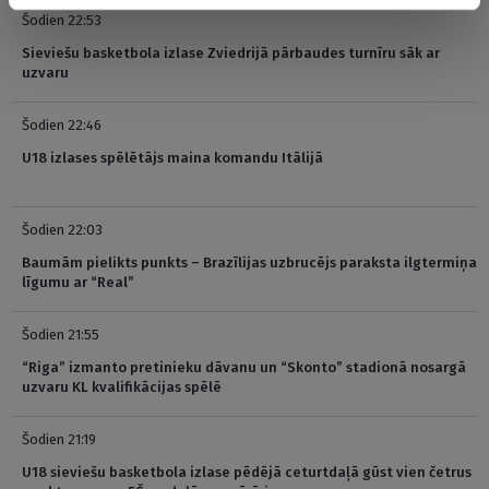
Šodien 22:53
Sieviešu basketbola izlase Zviedrijā pārbaudes turnīru sāk ar
uzvaru
Šodien 22:46
U18 izlases spēlētājs maina komandu Itālijā
Šodien 22:03
Baumām pielikts punkts – Brazīlijas uzbrucējs paraksta ilgtermiņa
līgumu ar “Real”
Šodien 21:55
“Riga” izmanto pretinieku dāvanu un “Skonto” stadionā nosargā
uzvaru KL kvalifikācijas spēlē
Šodien 21:19
U18 sieviešu basketbola izlase pēdējā ceturtdaļā gūst vien četrus