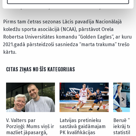
sezonu profesionālajā basketbolā raksturoja Lācis.
Pirms tam četras sezonas Lācis pavadīja Nacionālajā
koledžu sporta asociācijā (NCAA), pārstāvot Orela
Robertsa Universitātes komandu “Golden Eagles”, ar kuru
2021.gadā pārsteidzoši sasniedza “marta trakuma” trešo
kārtu.
CITAS ZIŅAS NO ŠĪS KATEGORIJAS
V. Valters par
Latvijas pretinieku
Beruē “izk
Porziņģi: Mums viņš ir
sastāvā gaidāmajam
iekrāj tei
mazliet jāpasargā,
PK kvalifikācijas
statistiku,