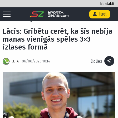
Kontakti
Ieiet
Sākums
/
Basketbols
/
3x3 basketbols
/
Lācis: Gribētu cerēt, ka šīs
nebija manas vienīgās spēles 3×3 izlases formā
Lācis: Gribētu cerēt, ka šīs nebija
manas vienīgās spēles 3×3
izlases formā
Dalies
LETA
06/06/2023 10:14