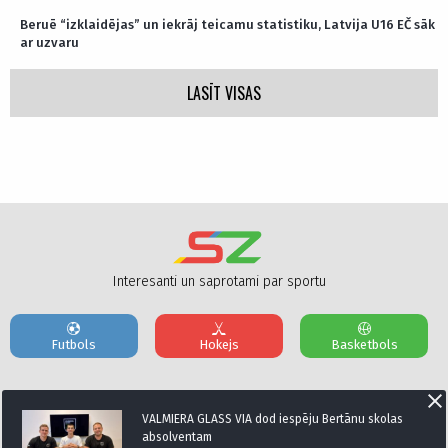
Beruē “izklaidējas” un iekrāj teicamu statistiku, Latvija U16 EČ sāk
ar uzvaru
LASĪT VISAS
Interesanti un saprotami par sportu
Futbols
Hokejs
Basketbols
Par mums
Reklāmas Parametri
Kontakti
VALMIERA GLASS VIA dod iespēju Bertānu skolas
absolventam