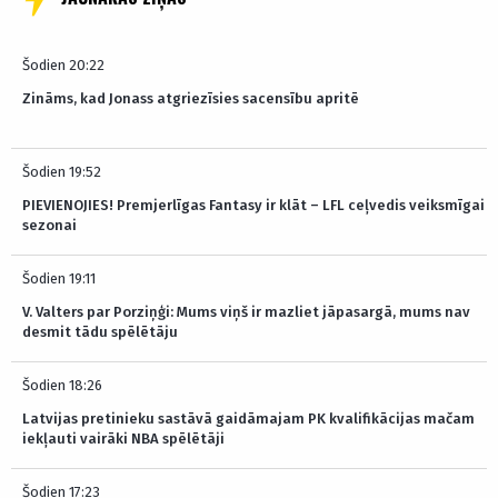
Šodien 20:22
Zināms, kad Jonass atgriezīsies sacensību apritē
Šodien 19:52
PIEVIENOJIES! Premjerlīgas Fantasy ir klāt – LFL ceļvedis veiksmīgai
sezonai
Šodien 19:11
V. Valters par Porziņģi: Mums viņš ir mazliet jāpasargā, mums nav
desmit tādu spēlētāju
Šodien 18:26
Latvijas pretinieku sastāvā gaidāmajam PK kvalifikācijas mačam
iekļauti vairāki NBA spēlētāji
Šodien 17:23