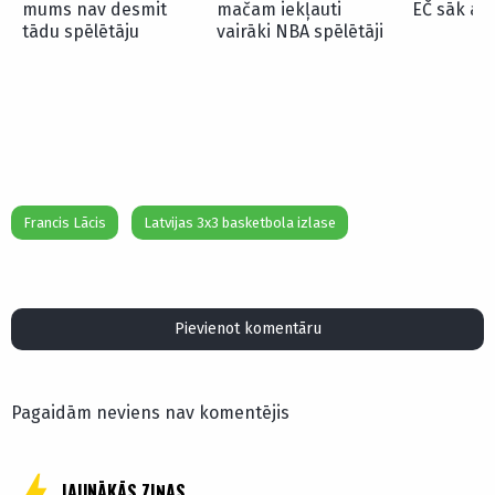
mums nav desmit
mačam iekļauti
EČ sāk ar
tādu spēlētāju
vairāki NBA spēlētāji
Francis Lācis
Latvijas 3x3 basketbola izlase
Pievienot komentāru
Pagaidām neviens nav komentējis
JAUNĀKĀS ZIŅAS