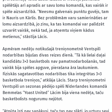
spēlētājs arī apradis ar savu lomu komandā, kas vairāk ir
spēle aizsardzībā. “Neesmu galvenais punktu guvējs, tam
ir Nauris un Kārlis. Bez problēmām varu samierināties ar
lomu aizsardzībā, jo zinu, ka tas komandai var palīdzēt
uzvarēt vairāk, nekā tad, ja atņemtu viņiem kādus
metienus,” stāstīja Lācis.
Apmēram nedēļu notikušajā treniņnometnē Ventspilī
nodarbības bijušas divas reizes dienā. “Tā kā lielai daļai
kandidātu 3×3 basketbols nav pamatnodarbošanās, tad
vairāk bija spēles apguve, pierašana āra laukumiem.
Fiziskās sagatavotības nodarbības tika integrētas 3×3
basketbola treniņos,” atklāja Lācis. Starp treniņnometni
Ventspilī un sezonas pēdējo spēli Nīderlandes komandā
Bemmelas “Yoast United” Lācim bija viena nedēļa, taču
basketbolists nogurumu nejūtot.
“Atpūta īsti nav sanākusi, taču tas nav slikti, jo uzturu sevi