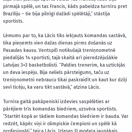
pirmajā spēlē, un tas Francis, kāds pabeidza turnīru pret
Brazīliju – tie bija pilnīgi dažādi spēlētāji,” stāstīja
sportists.
Lēmums par to, ka Lācis tiks iekļauts komandas sastāvā,
tika pieņemts vien dažas dienas pirms došanās uz
Pasaules kausu. Ventspilī notikušajā treniņnometnē
piedalījās 14 sportisti, tajā skaitā arī pieredzējušākie
Latvijas 3×3 basketbolisti. “Paldies trenerim, ka uzticējās
un deva iespēju. Bija neliels pārsteigums, taču uz
treniņnometni nebraucu tikai paskraidīt un kaut kur dziļi
sevī ticēju, ka varu tikt sastāvā,” atzina Lācis.
Turnīra gaitā pakāpeniski izdevies saspēlēties ar
pārējiem trīs komandas biedriem, uzsvēra sportists.
“Startēt kopā ar tādiem komandas biedriem ir bauda. Var
redzēt, kāpēc viņi ir olimpiskie čempioni un spēlē kā
profesionāļi,” teica Lācis. Izlases šī modeļa jaunākais