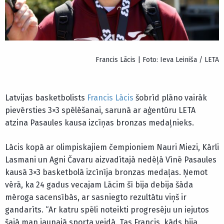
Francis Lācis | Foto: Ieva Leiniša / LETA
Latvijas basketbolists
Francis Lācis
šobrīd plāno vairāk
pievērsties 3×3 spēlēšanai, sarunā ar aģentūru LETA
atzina Pasaules kausa izcīņas bronzas medaļnieks.
Lācis kopā ar olimpiskajiem čempioniem Nauri Miezi, Kārli
Lasmani un Agni Čavaru aizvadītajā nedēļā Vīnē Pasaules
kausā 3×3 basketbolā izcīnīja bronzas medaļas. Ņemot
vērā, ka 24 gadus vecajam Lācim šī bija debija šāda
mēroga sacensībās, ar sasniegto rezultātu viņš ir
gandarīts. “Ar katru spēli noteikti progresēju un iejutos
šajā man jaunajā sporta veidā. Tas Francis, kāds bija