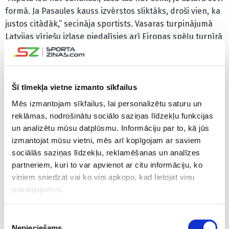
formā. Ja Pasaules kauss izvērstos sliktāks, droši vien, ka
justos citādāk,” secināja sportists. Vasaras turpinājumā
Latvijas vīriešu izlase piedalīsies arī Eiropas spēļu turnīrā
Krakovā un Eiropas čempionātā Jeruzalemē. Lācis minēja,
ka izlasē viņam vieta nav garantēta un par to būs jācīnās
katru reizi no jauna.
Šī tīmekļa vietne izmanto sīkfailus
“Gribētu cerēt, ka šīs nebija manas vienīgās spēles
Mēs izmantojam sīkfailus, lai personalizētu saturu un
izlases formā. Konkurence bija sīva un domāju, ka
reklāmas, nodrošinātu sociālo saziņas līdzekļu funkcijas
trenerim nebija viegli veikt izvēli paņemt mani sastāvā,”
un analizētu mūsu datplūsmu. Informāciju par to, kā jūs
atzina Lācis. Šosezon Lācis vēl nevarot iekļauties Latvijas
izmantojat mūsu vietni, mēs arī kopīgojam ar saviem
vadošajā 3×3 komandā “Rīga”, taču viņš plāno spēlēt
sociālās saziņas līdzekļu, reklamēšanas un analīzes
“Kandava”/”Turība” vienībā un zemāka līmeņa
partneriem, kuri to var apvienot ar citu informāciju, ko
sacensībās cīnīties par iespējām startēt “Challenger”
viņiem sniedzat vai ko viņi apkopo, kad lietojat viņu
turnīros. 3×3 basketbolam Lācis pilnvērtīgi pievērsās tikai
pakalpojumus.
pagājušajā vasarā.
Piekrišanas
“Pirms tam pat nebiju domājis, ka karjera varētu doties
Nepieciešams