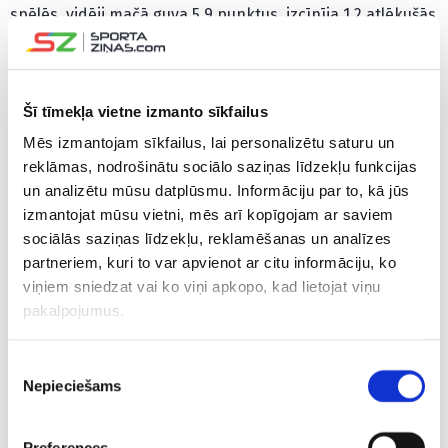
spēlēs, vidēji mačā guva 5,9 punktus, izcīnīja 1,2 atlēkušās
bumbas un atdeva 0,6 rezultatīvas piespēles. No tālās
distances latviete meta ar 31,7% precizitāti.
Šī tīmekļa vietne izmanto sīkfailus
WNBA “play-off” pirmajā kārtā jāuzvar divās spēlēs,
panākumam otrajā kārtā jeb pusfinālā būs nepieciešamas
Mēs izmantojam sīkfailus, lai personalizētu saturu un
trīs uzvaras, bet čempiones finālā tiks noskaidrotas sērijā
reklāmas, nodrošinātu sociālo saziņas līdzekļu funkcijas
līdz četrām uzvarām.
un analizētu mūsu datplūsmu. Informāciju par to, kā jūs
izmantojat mūsu vietni, mēs arī kopīgojam ar saviem
Pagājušajā sezonā pirmo reizi par čempionēm kļuva
sociālās saziņas līdzekļu, reklamēšanas un analīzes
“Liberty” basketbolistes, kuras finālsērijā līdz trim
partneriem, kuri to var apvienot ar citu informāciju, ko
panākumiem ar 3-2 pārspēja Minesotas “Lynx” vienību.
viņiem sniedzat vai ko viņi apkopo, kad lietojat viņu
pakalpojumus.
Piekrišanas
Nepieciešams
izvēle
Preferences