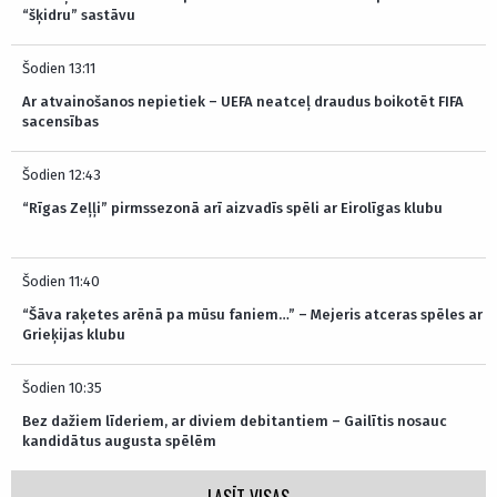
“šķidru” sastāvu
Šodien 13:11
Ar atvainošanos nepietiek – UEFA neatceļ draudus boikotēt FIFA
sacensības
Šodien 12:43
“Rīgas Zeļļi” pirmssezonā arī aizvadīs spēli ar Eirolīgas klubu
Šodien 11:40
“Šāva raķetes arēnā pa mūsu faniem…” – Mejeris atceras spēles ar
Grieķijas klubu
Šodien 10:35
Bez dažiem līderiem, ar diviem debitantiem – Gailītis nosauc
kandidātus augusta spēlēm
LASĪT VISAS