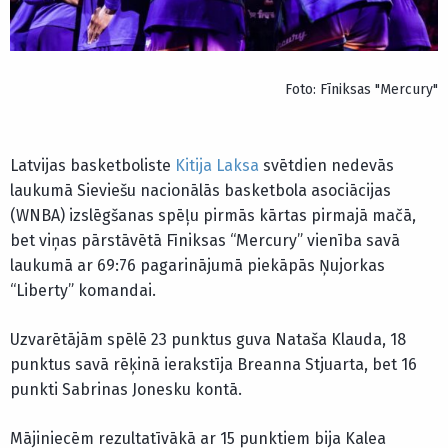
Foto: Fīniksas "Mercury"
Latvijas basketboliste
Kitija Laksa
svētdien nedevās
laukumā Sieviešu nacionālās basketbola asociācijas
(WNBA) izslēgšanas spēļu pirmās kārtas pirmajā mačā,
bet viņas pārstāvētā Fīniksas “Mercury” vienība savā
laukumā ar 69:76 pagarinājumā piekāpās Ņujorkas
“Liberty” komandai.
Uzvarētājām spēlē 23 punktus guva Nataša Klauda, 18
punktus savā rēķinā ierakstīja Breanna Stjuarta, bet 16
punkti Sabrinas Jonesku kontā.
Mājiniecēm rezultatīvākā ar 15 punktiem bija Kalea