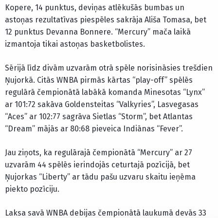
Kopere, 14 punktus, deviņas atlēkušās bumbas un
astoņas rezultatīvas piespēles sakrāja Ališa Tomasa, bet
12 punktus Devanna Bonnere. “Mercury” mača laikā
izmantoja tikai astoņas basketbolistes.
Sērijā līdz divām uzvarām otrā spēle norisināsies trešdien
Ņujorkā. Citās WNBA pirmās kārtas “play-off” spēlēs
regulārā čempionātā labākā komanda Minesotas “Lynx”
ar 101:72 sakāva Goldensteitas “Valkyries”, Lasvegasas
“Aces” ar 102:77 sagrāva Sietlas “Storm”, bet Atlantas
“Dream” mājās ar 80:68 pieveica Indiānas “Fever”.
Jau ziņots, ka regulārajā čempionātā “Mercury” ar 27
uzvarām 44 spēlēs ierindojās ceturtajā pozīcijā, bet
Ņujorkas “Liberty” ar tādu pašu uzvaru skaitu ieņēma
piekto pozīciju.
Laksa savā WNBA debijas čempionātā laukumā devās 33