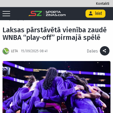
Kontakti
Ieiet
Sākums
/
Basketbols
/
Laksas pārstāvētā vienība zaudē WNBA “play-
off” pirmajā spēlē
Laksas pārstāvētā vienība zaudē
WNBA “play-off” pirmajā spēlē
Dalies
LETA
15/09/2025 08:41