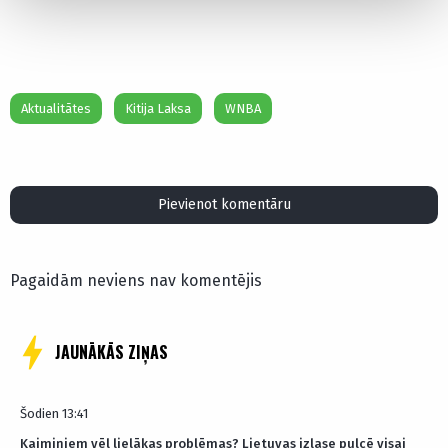
Aktualitātes
Kitija Laksa
WNBA
Pievienot komentāru
Pagaidām neviens nav komentējis
JAUNĀKĀS ZIŅAS
Šodien 13:41
Kaimiņiem vēl lielākas problēmas? Lietuvas izlase pulcē visai