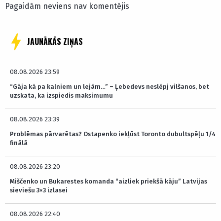
Pagaidām neviens nav komentējis
JAUNĀKĀS ZIŅAS
08.08.2026 23:59
“Gāja kā pa kalniem un lejām…” – Ļebedevs neslēpj vilšanos, bet
uzskata, ka izspiedis maksimumu
08.08.2026 23:39
Problēmas pārvarētas? Ostapenko iekļūst Toronto dubultspēļu 1/4
finālā
08.08.2026 23:20
Miščenko un Bukarestes komanda “aizliek priekšā kāju” Latvijas
sieviešu 3×3 izlasei
08.08.2026 22:40