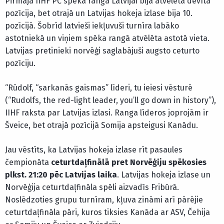
Pirmajā IIHF PČ spēka rangā Latvijai bija atvēlēta devītā
pozīcija, bet otrajā un Latvijas hokeja izlase bija 10.
pozīcijā. Šobrīd latvieši iekļuvuši turnīra labāko
astotniekā un viņiem spēka rangā atvēlēta astotā vieta.
Latvijas pretinieki norvēģi saglabājuši augsto ceturto
pozīciju.
“Rūdolf, “sarkanās gaismas” līderi, tu ieiesi vēsturē
(“Rudolfs, the red-light leader, you’ll go down in history”),
IIHF raksta par Latvijas izlasi. Ranga līderos joprojām ir
Šveice, bet otrajā pozīcijā Somija apsteigusi Kanādu.
Jau vēstīts, ka Latvijas hokeja izlase rīt pasaules
čempionāta
ceturtdaļfinālā pret Norvēģiju spēkosies
plkst. 21:20 pēc Latvijas laika
. Latvijas hokeja izlase un
Norvēģija ceturtdaļfināla spēli aizvadīs Fribūrā.
Noslēdzoties grupu turnīram, kļuva zināmi arī pārējie
ceturtdaļfināla pāri, kuros tiksies Kanāda ar ASV, Čehija