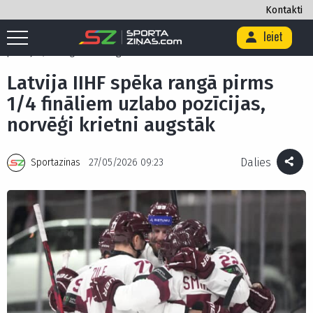
Kontakti
Ieiet
Sākums
/
Hokejs
/
Latvija IIHF spēka rangā pirms 1/4 fināliem uzlabo
pozīcijas, norvēģi krietni augstāk
Latvija IIHF spēka rangā pirms
1/4 fināliem uzlabo pozīcijas,
norvēģi krietni augstāk
Dalies
Sportazinas
27/05/2026 09:23