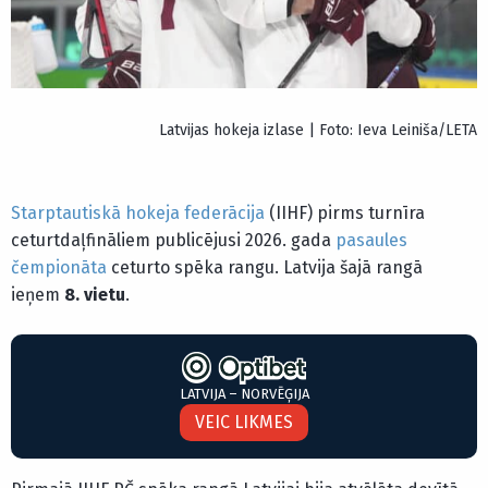
Latvijas hokeja izlase | Foto: Ieva Leiniša/LETA
Starptautiskā hokeja federācija
(IIHF) pirms turnīra
ceturtdaļfināliem publicējusi 2026. gada
pasaules
čempionāta
ceturto spēka rangu. Latvija šajā rangā
ieņem
8. vietu
.
LATVIJA – NORVĒĢIJA
VEIC LIKMES