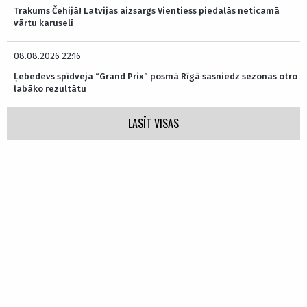
Trakums Čehijā! Latvijas aizsargs Vientiess piedalās neticamā
vārtu karuselī
08.08.2026 22:16
Ļebedevs spīdveja “Grand Prix” posmā Rīgā sasniedz sezonas otro
labāko rezultātu
LASĪT VISAS