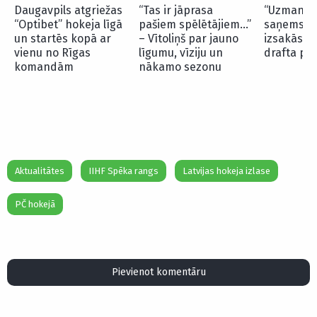
Daugavpils atgriežas
“Tas ir jāprasa
“Uzmanība
“Optibet” hokeja līgā
pašiem spēlētājiem…”
saņems…” 
un startēs kopā ar
– Vītoliņš par jauno
izsakās p
vienu no Rīgas
līgumu, vīziju un
drafta pi
komandām
nākamo sezonu
Aktualitātes
IIHF Spēka rangs
Latvijas hokeja izlase
PČ hokejā
Pievienot komentāru