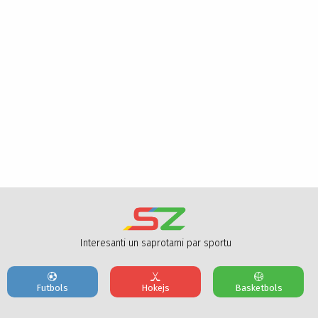
Interesanti un saprotami par sportu
Futbols
Hokejs
Basketbols