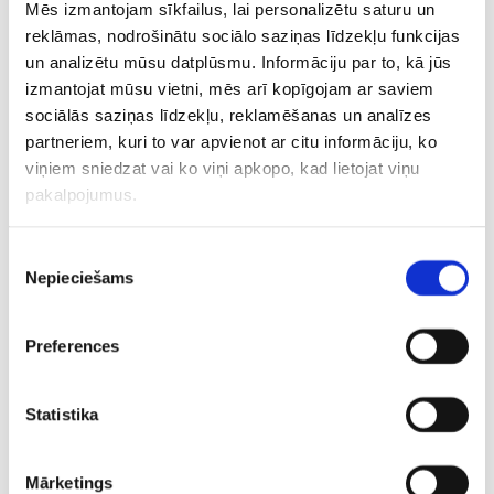
Mēs izmantojam sīkfailus, lai personalizētu saturu un
reklāmas, nodrošinātu sociālo saziņas līdzekļu funkcijas
un analizētu mūsu datplūsmu. Informāciju par to, kā jūs
izmantojat mūsu vietni, mēs arī kopīgojam ar saviem
sociālās saziņas līdzekļu, reklamēšanas un analīzes
partneriem, kuri to var apvienot ar citu informāciju, ko
viņiem sniedzat vai ko viņi apkopo, kad lietojat viņu
pakalpojumus.
Jaunākās ziņas par PČ 2026
Piekrišanas
“
Optibet prognožu spēle
“
Nepieciešams
izvēle
Latvijas hokeja izlases
sastāvs
Pasaules čempionāta spēļu kalendārs
Preferences
Statistika
Mārketings