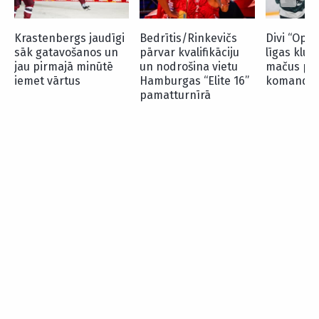
Krastenbergs jaudīgi
Bedrītis/Rinkevičs
Divi “Opti
sāk gatavošanos un
pārvar kvalifikāciju
līgas klub
jau pirmajā minūtē
un nodrošina vietu
mačus pre
iemet vārtus
Hamburgas “Elite 16”
komandā
pamatturnīrā