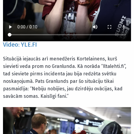
Video: YLE.FI
Situācijā iejaucās arī menedžeris Kortelainens, kurš
sievieti veda prom no Granlunda. Kā norāda “Iltalehti.fi”,
tad sieviete pirms incidenta jau bija redzēta svētku
noskaņojumā. Pats Granlunds par šo situāciju tikai
pasmaidīja: “Nebiju nobijies, jau dzirdēju ovācijas, kad
savācām somas. Kaislīgi fani.”