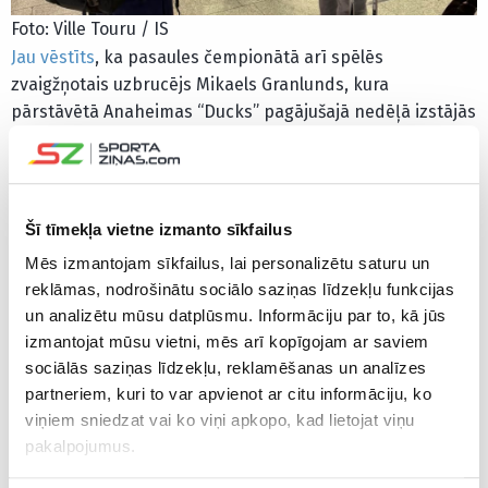
Foto: Ville Touru / IS
Jau vēstīts
, ka pasaules čempionātā arī spēlēs
zvaigžņotais uzbrucējs Mikaels Granlunds, kura
pārstāvētā Anaheimas “Ducks” pagājušajā nedēļā izstājās
no cīņas par Stenlija kausu. Somijas mediji vēsta,
ka
Granlunds šodien pret Latviju dosies laukumā.
34 gadus vecais Granlunds šosezon 58 NHL pamatturnīra
Šī tīmekļa vietne izmanto sīkfailus
spēlēs izcēlās ar 41 (12+29) rezultativitātes punktiem, bet
Mēs izmantojam sīkfailus, lai personalizētu saturu un
12 “play-off” dueļos tika pie 10 (5+5) punktiem, kas bija
reklāmas, nodrošinātu sociālo saziņas līdzekļu funkcijas
dalīti ceturtais labākais rādītājs “Ducks” rindās.
un analizētu mūsu datplūsmu. Informāciju par to, kā jūs
izmantojat mūsu vietni, mēs arī kopīgojam ar saviem
Granlundam šis būs karjerā astotais pasaules
sociālās saziņas līdzekļu, reklamēšanas un analīzes
čempionāts. Uzbrucējs 2011. un 2012. gadā kopā ar
partneriem, kuri to var apvienot ar citu informāciju, ko
Somijas izlasi triumfēja pasaules čempionātā, 2016. gadā
viņiem sniedzat vai ko viņi apkopo, kad lietojat viņu
izcīnīja sudrabu, bet 2014. gada un šī gada olimpiskajās
pakalpojumus.
spēlēs tika pie bronzas. Granlunds Milānas-Kortīnas