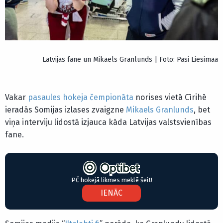
Latvijas fane un Mikaels Granlunds | Foto: Pasi Liesimaa
Vakar
pasaules hokeja čempionāta
norises vietā Cīrihē
ieradās Somijas izlases zvaigzne
Mikaels Granlunds
, bet
viņa interviju lidostā izjauca kāda Latvijas valstsvienības
fane.
PČ hokejā likmes meklē šeit!
IENĀC