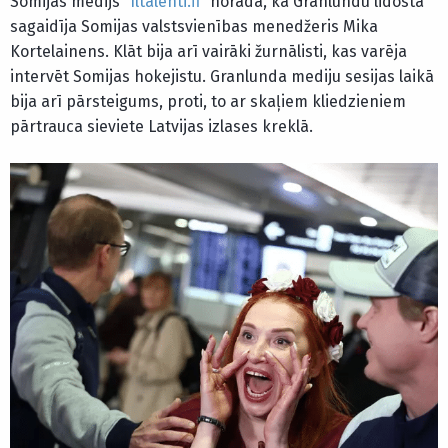
Somijas medijs “
Iltalehti.fi
” norāda, ka Granlundu lidostā
sagaidīja Somijas valstsvienības menedžeris Mika
Kortelainens. Klāt bija arī vairāki žurnālisti, kas varēja
intervēt Somijas hokejistu. Granlunda mediju sesijas laikā
bija arī pārsteigums, proti, to ar skaļiem kliedzieniem
pārtrauca sieviete Latvijas izlases kreklā.