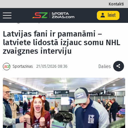
Kontakti
Ieiet
Sākums
/
Citi
/
Latvijas fani ir pamanāmi – latviete lidostā izjauc somu
NHL zvaigznes interviju
Latvijas fani ir pamanāmi –
latviete lidostā izjauc somu NHL
zvaigznes interviju
Dalies
Sportazinas
21/05/2026 08:36