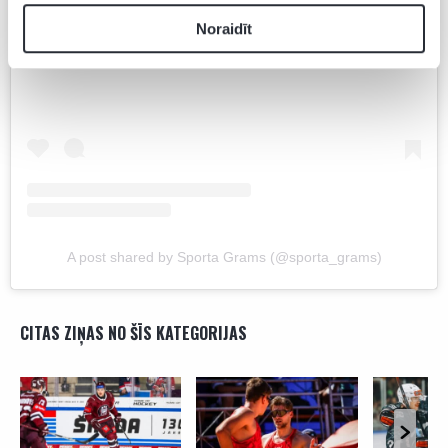
View this post on Instagram
Noraidīt
A post shared by Sporta Grams (@sporta_grams)
CITAS ZIŅAS NO ŠĪS KATEGORIJAS