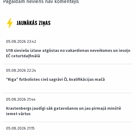
Pagaidām neviens nav komentējis
JAUNĀKĀS ZIŅAS
05.08.2026 23:42
U18 sieviešu izlase atgūstas no vakardienas neveiksmes un iesoļo
EČ ceturtdaļfinālā
05.08.2026 22:24
“Riga” futbolistes cieš sagrāvi ČL kvalifikācijas mačā
05.08.2026 21:44
Krastenbergs jaudīgi sāk gatavošanos un jau pirmajā minūtē
iemet vārtus
05.08.2026 21:15