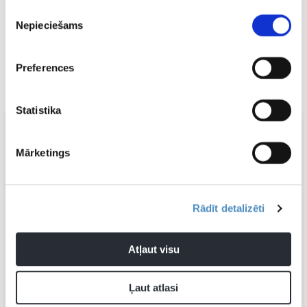
olimpiādē bija Somijas valstsvienības kapteinis.
Piekrišanas
Nepieciešams
izvēle
Jaunākās ziņas par PČ 2026
“
Optibet prognožu spēle
“
Preferences
Latvijas hokeja izlases
sastāvs
Pasaules čempionāta spēļu kalendārs
Statistika
Mārketings
Rādīt detalizēti
Atļaut visu
Ļaut atlasi